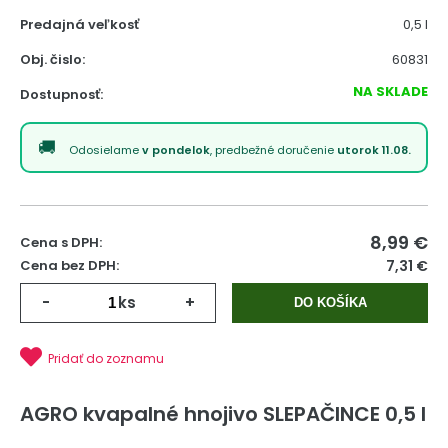
Predajná veľkosť
0,5 l
Obj. čislo:
60831
NA SKLADE
Dostupnosť:
Odosielame
v pondelok
, predbežné doručenie
utorok 11.08.
8,99
€
Cena s DPH:
Cena bez DPH:
7,31 €
-
ks
+
DO KOŠÍKA
Pridať do zoznamu
AGRO kvapalné hnojivo SLEPAČINCE 0,5 l