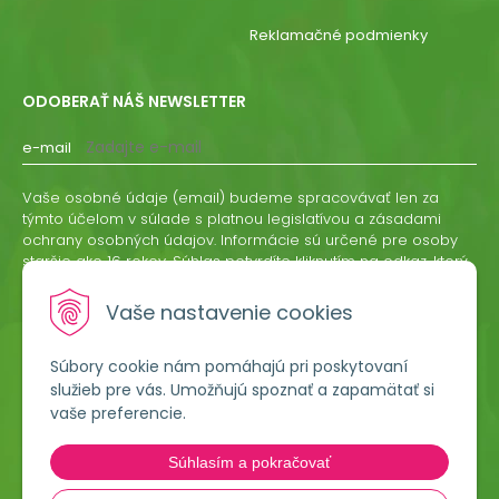
Reklamačné podmienky
ODOBERAŤ NÁŠ NEWSLETTER
e-mail
Vaše osobné údaje (email) budeme spracovávať len za
týmto účelom v súlade s platnou legislatívou a zásadami
ochrany osobných údajov. Informácie sú určené pre osoby
staršie ako 16 rokov. Súhlas potvrdíte kliknutím na odkaz, ktorý
vám pošleme na váš email. Súhlas môžete kedykoľvek
odvolať písomne, emailom alebo kliknutím na odkaz z
Vaše nastavenie cookies
ktoréhokoľvek informačného emailu.
Súbory cookie nám pomáhajú pri poskytovaní
ODOBERAŤ
služieb pre vás. Umožňujú spoznať a zapamätať si
vaše preferencie.
Lumigreen, s.r.o.
Súhlasím a pokračovať
Hradská 535