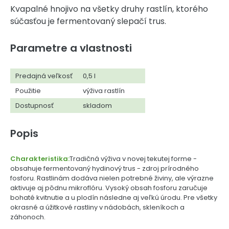
Kvapalné hnojivo na všetky druhy rastlín, ktorého
súčasťou je fermentovaný slepačí trus.
Parametre a vlastnosti
Predajná veľkosť
0,5 l
Použitie
výživa rastlín
Dostupnosť
skladom
Popis
Charakteristika:
Tradičná výživa v novej tekutej forme -
obsahuje fermentovaný hydinový trus - zdroj prírodného
fosforu. Rastlinám dodáva nielen potrebné živiny, ale výrazne
aktivuje aj pôdnu mikroflóru. Vysoký obsah fosforu zaručuje
bohaté kvitnutie a u plodín následne aj veľkú úrodu. Pre všetky
okrasné a úžitkové rastliny v nádobách, skleníkoch a
záhonoch.