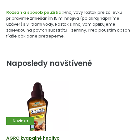
Rozsah a spôsob použitia:
Hnojivový roztok pre zálievku
pripravíme zmiešaním 15 ml hnojiva (po okraj naplníme
uzáver) s 3 litrami vody. Roztok s hnojivom aplikujeme
zálievkou na povrch substrátu - zeminy. Pred použitím obsah
fľaše dôkladne pretrepeme.
Naposledy navštívené
Novinka
AGRO kvapalné hnojivo