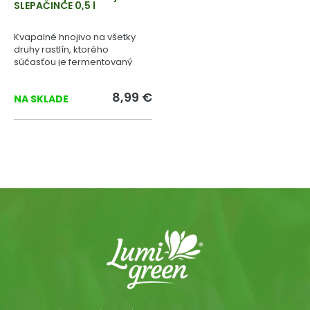
SLEPAČINCE 0,5 l
Kvapalné hnojivo na všetky
druhy rastlín, ktorého
súčasťou je fermentovaný
slepačí trus.
8,99 €
NA SKLADE