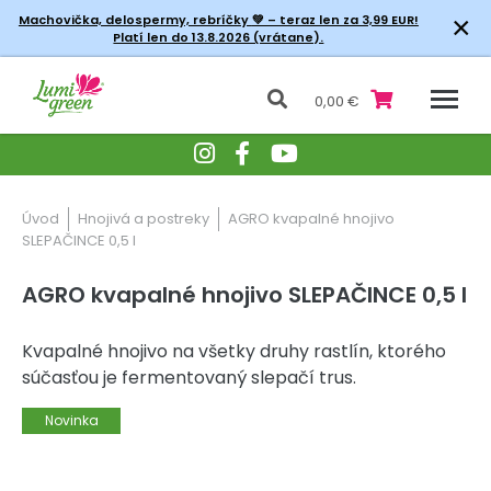
×
Machovička, delospermy, rebríčky
💚 – teraz len za 3,99 EUR!
Platí len do 13.8.2026 (vrátane).
0,00 €
Úvod
Hnojivá a postreky
AGRO kvapalné hnojivo
SLEPAČINCE 0,5 l
AGRO kvapalné hnojivo SLEPAČINCE 0,5 l
Kvapalné hnojivo na všetky druhy rastlín, ktorého
súčasťou je fermentovaný slepačí trus.
Novinka