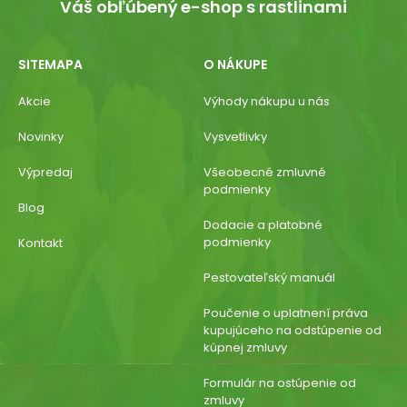
Váš obľúbený e-shop s rastlinami
SITEMAPA
O NÁKUPE
Akcie
Výhody nákupu u nás
Novinky
Vysvetlivky
Výpredaj
Všeobecné zmluvné
podmienky
Blog
Dodacie a platobné
podmienky
Kontakt
Pestovateľský manuál
Poučenie o uplatnení práva
kupujúceho na odstúpenie od
kúpnej zmluvy
Formulár na ostúpenie od
zmluvy