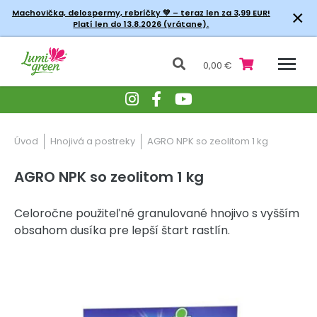
×
Machovička, delospermy, rebríčky
💚 – teraz len za 3,99 EUR!
Platí len do 13.8.2026 (vrátane).
0,00 €
Úvod
Hnojivá a postreky
AGRO NPK so zeolitom 1 kg
AGRO NPK so zeolitom 1 kg
Celoročne použiteľné granulované hnojivo s vyšším
obsahom dusíka pre lepší štart rastlín.