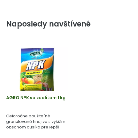
Naposledy navštívené
AGRO NPK so zeolitom 1 kg
Celoročne použiteľné
granulované hnojivo s vyšším
obsahom dusíka pre lepší
štart rastlín.