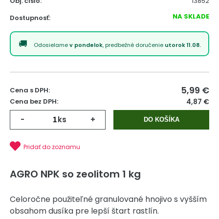
Obj. čislo:
13852
NA SKLADE
Dostupnosť:
Odosielame
v pondelok
, predbežné doručenie
utorok 11.08.
5,99
€
Cena s DPH:
Cena bez DPH:
4,87 €
-
ks
+
DO KOŠÍKA
Pridať do zoznamu
AGRO NPK so zeolitom 1 kg
Celoročne použiteľné granulované hnojivo s vyšším
obsahom dusíka pre lepší štart rastlín.