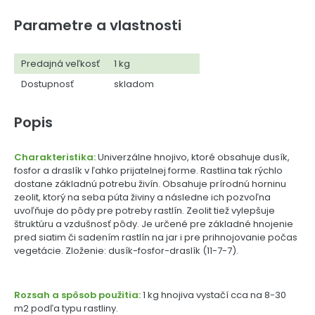
Parametre a vlastnosti
Predajná veľkosť
1 kg
Dostupnosť
skladom
Popis
Charakteristika:
Univerzálne hnojivo, ktoré obsahuje dusík,
fosfor a draslík v ľahko prijatelnej forme. Rastlina tak rýchlo
dostane základnú potrebu živín. Obsahuje prírodnú horninu
zeolit, ktorý na seba púta živiny a následne ich pozvoľna
uvoľňuje do pôdy pre potreby rastlín. Zeolit tiež vylepšuje
štruktúru a vzdušnosť pôdy. Je určené pre základné hnojenie
pred siatim či sadením rastlín na jar i pre prihnojovanie počas
vegetácie. Zloženie: dusík-fosfor-draslík (11-7-7).
Rozsah a spôsob použitia:
1 kg hnojiva vystačí cca na 8-30
m2 podľa typu rastliny.