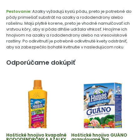
Pestovanie:
Azalky vyžadujú kyslú pôdu, preto je potrebné do
pôdy primiešať substrát na azalky a rododendrony alebo
rašelinu. Majú plytké korene, preto je vhodné namulčovať ich
vrstvou kôry, aby si pôda dlhšie udržala vlhkosť. Hnojíme ich
hnojivom na azalky a rododendrony alebo na vresoviskové
rastliny. Po odkvitnutí je potrebné odkvitnuté kvety odstrániť,
aby sa zabezpečilo bohaté kvitnutie v nasledujúcom roku
Odporúčame dokúpiť
Hoštické hnojivo kvapalné
Hoštické hnojivo GUÁNO
RODODENDRÓNY A AZALKY
granulované 1kg