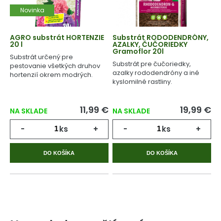
Novinka
AGRO substrát HORTENZIE
Substrát RODODENDRÓNY,
20 l
AZALKY, ČUČORIEDKY
Gramoflor 20l
Substrát určený pre
Substrát pre čučoriedky,
pestovanie všetkých druhov
azalky rododendróny a iné
hortenzií okrem modrých.
kyslomilné rastliny.
11,99 €
19,99 €
NA SKLADE
NA SKLADE
-
ks
+
-
ks
+
DO KOŠÍKA
DO KOŠÍKA