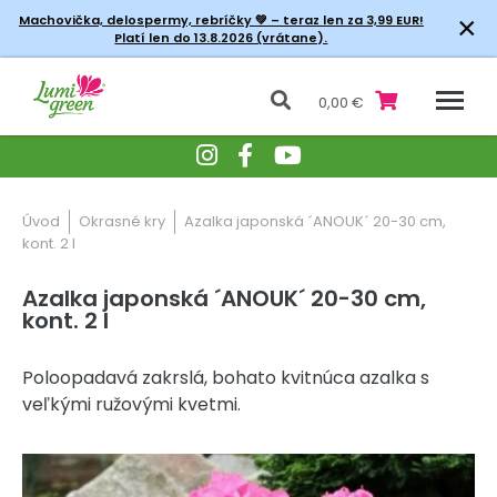
×
Machovička, delospermy, rebríčky
💚 – teraz len za 3,99 EUR!
Platí len do 13.8.2026 (vrátane).
0,00 €
Úvod
Okrasné kry
Azalka japonská ´ANOUK´ 20-30 cm,
kont. 2 l
Azalka japonská ´ANOUK´ 20-30 cm,
kont. 2 l
Poloopadavá zakrslá, bohato kvitnúca azalka s
veľkými ružovými kvetmi.