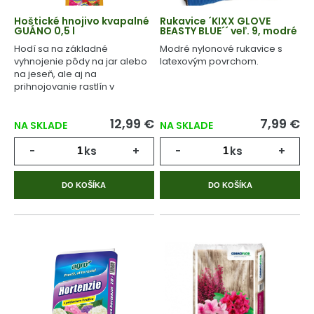
Hoštické hnojivo kvapalné
Rukavice ´KIXX GLOVE
GUÁNO 0,5 l
BEASTY BLUE´´ veľ. 9, modré
Hodí sa na základné
Modré nylonové rukavice s
vyhnojenie pôdy na jar alebo
latexovým povrchom.
na jeseň, ale aj na
prihnojovanie rastlín v
priebehu celého
vegetačného cyklu.
12,99 €
7,99 €
NA SKLADE
NA SKLADE
-
ks
+
-
ks
+
DO KOŠÍKA
DO KOŠÍKA