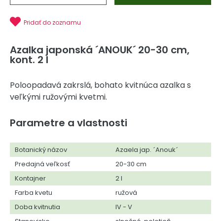
Pridať do zoznamu
Azalka japonská ´ANOUK´ 20-30 cm,
kont. 2 l
Poloopadavá zakrslá, bohato kvitnúca azalka s
veľkými ružovými kvetmi.
Parametre a vlastnosti
Botanický názov
Azaela jap. ´Anouk´
Predajná veľkosť
20-30 cm
Kontajner
2 l
Farba kvetu
ružová
Doba kvitnutia
IV - V