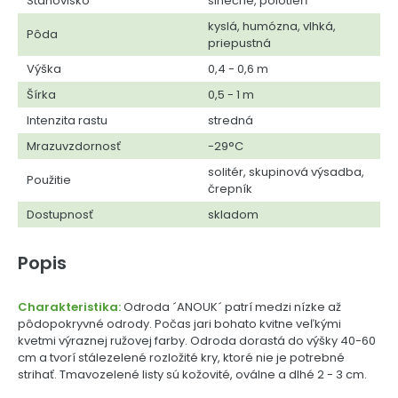
Stanovisko
slnečné, polotieň
kyslá, humózna, vlhká,
Pôda
priepustná
Výška
0,4 - 0,6 m
Šírka
0,5 - 1 m
Intenzita rastu
stredná
Mrazuvzdornosť
-29°C
solitér, skupinová výsadba,
Použitie
črepník
Dostupnosť
skladom
Popis
Charakteristika:
Odroda ´ANOUK´ patrí medzi nízke až
pôdopokryvné odrody. Počas jari bohato kvitne veľkými
kvetmi výraznej ružovej farby. Odroda dorastá do výšky 40-60
cm a tvorí stálezelené rozložité kry, ktoré nie je potrebné
strihať. Tmavozelené listy sú kožovité, oválne a dlhé 2 - 3 cm.