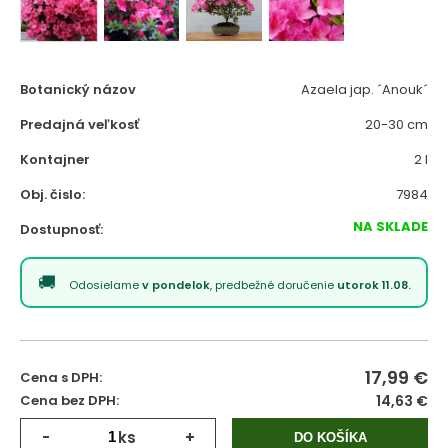
Botanický názov
Azaela jap. ´Anouk´
Predajná veľkosť
20-30 cm
Kontajner
2 l
Obj. čislo:
7984
NA SKLADE
Dostupnosť:
Odosielame
v pondelok
, predbežné doručenie
utorok 11.08.
17,99
€
Cena s DPH:
Cena bez DPH:
14,63 €
-
ks
+
DO KOŠÍKA