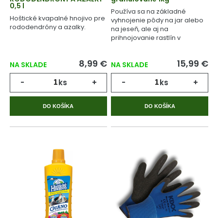
0,5 l
Používa sa na základné
Hoštické kvapalné hnojivo pre
vyhnojenie pôdy na jar alebo
rododendróny a azalky.
na jeseň, ale aj na
prihnojovanie rastlín v
priebehu celého
vegetačného cyklu.
8,99 €
15,99 €
NA SKLADE
NA SKLADE
-
ks
+
-
ks
+
DO KOŠÍKA
DO KOŠÍKA