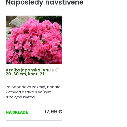
Naposledy navštívené
Azalka japonská ´ANOUK´
20-30 cm, kont. 2 l
Poloopadavá zakrslá, bohato
kvitnúca azalka s veľkými
ružovými kvetmi.
17,99 €
NA SKLADE