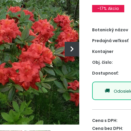
-17% Akcia
Botanický názov
Predajná veľkosť
Kontajner
Obj. čislo:
Dostupnosť:
Odosie
Cena s DPH:
Cena bez DPH: