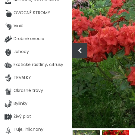
OVOCNÉ STROMY
Vinič
Drobné ovocie
Jahody
Exotické rastliny, citrusy
TRVALKY
Okrasné trávy
Bylinky
Živý plot
Tuje, ihličnany