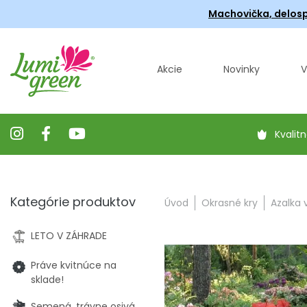
Machovička, delosp
Akcie
Novinky
V
Kvalitn
Kategórie produktov
Úvod
Okrasné kry
Azalka 
LETO V ZÁHRADE
Práve kvitnúce na
sklade!
Semená, trávne osivá