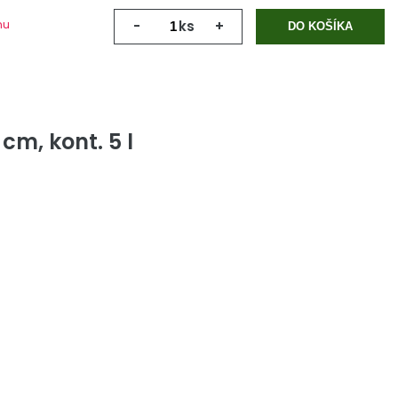
mu
-
ks
+
DO KOŠÍKA
m, kont. 5 l