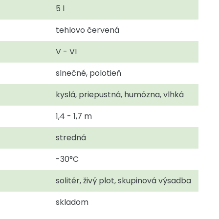
5 l
tehlovo červená
V - VI
slnečné, polotieň
kyslá, priepustná, humózna, vlhká
1,4 - 1,7 m
stredná
-30°C
solitér, živý plot, skupinová výsadba
skladom