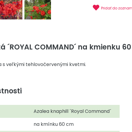
Pridať do zozna
tá ´ROYAL COMMAND´ na kmienku 60 c
a s veľkými tehlovočervenými kvetmi.
tnosti
Azalea knaphill ´Royal Command´
na kmínku 60 cm