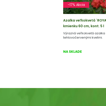
-17% Akcia
Azalka veľkokvetá ´RO
kmienku 60 cm, kont. 5 l
Výrazná veľkokvetá azalka 
tehlovočervenými kvetmi.
NA SKLADE