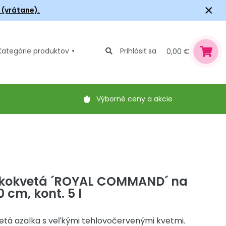
×
6 (vrátane).
Kategórie
produktov
Prihlásiť sa
0,00 €
Výborné ceny a akcie
ľkokvetá ´ROYAL COMMAND´ na
 cm, kont. 5 l
etá azalka s veľkými tehlovočervenými kvetmi.