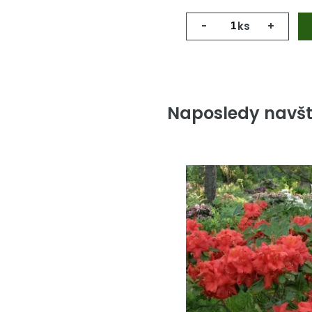
-
ks
+
Naposledy navšt