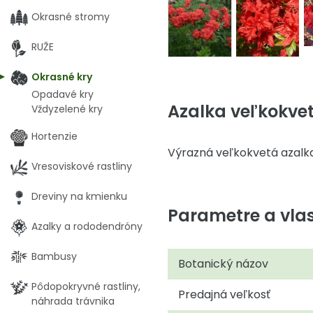
Okrasné stromy
RUŽE
Okrasné kry
Opadavé kry
Azalka veľkokve
Vždyzelené kry
Hortenzie
Výrazná veľkokvetá azalk
Vresoviskové rastliny
Dreviny na kmienku
Parametre a vlas
Azalky a rododendróny
Bambusy
Botanický názov
Pôdopokryvné rastliny,
Predajná veľkosť
náhrada trávnika