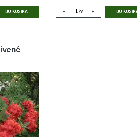
-
ks
+
DO KOŠÍKA
DO KOŠÍK
ívené