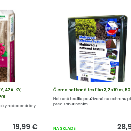
, AZALKY,
Čierna netkaná textília 3,2 x10 m, 
20l
Netkaná textília používaná na ochranu 
pred zaburinením.
zalky rododendróny
19,99 €
28,
NA SKLADE