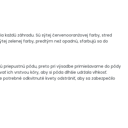
a každú záhradu. Sú sýtej červenooranžovej farby, stred
 sýtej zelenej farby, predtým než opadnú, sfarbujú sa do
slú priepustnú pôdu, preto pri výsadbe primiešavame do pôdy
ť ich vrstvou kôry, aby si pôda dlhšie udržala vlhkosť.
je potrebné odkvitnuté kvety odstrániť, aby sa zabezpečilo