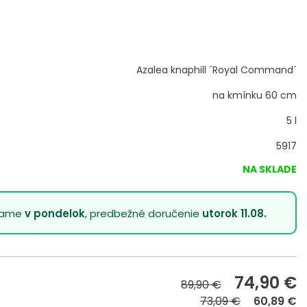
Azalea knaphill ´Royal Command´
na kmínku 60 cm
5 l
5917
NA SKLADE
lame
v pondelok
, predbežné doručenie
utorok 11.08.
74,90
€
89,90 €
73,09 €
60,89 €