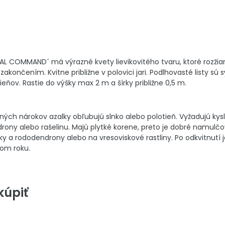
L COMMAND´ má výrazné kvety lievikovitého tvaru, ktoré rozžiari
zakončením. Kvitne približne v polovici jari. Podlhovasté listy sú
ňov. Rastie do výšky max 2 m a šírky približne 0,5 m.
lných nárokov azalky obľubujú slnko alebo polotieň. Vyžadujú ky
ony alebo rašelinu. Majú plytké korene, preto je dobré namulčova
y a rododendrony alebo na vresoviskové rastliny. Po odkvitnutí 
com roku.
úpiť