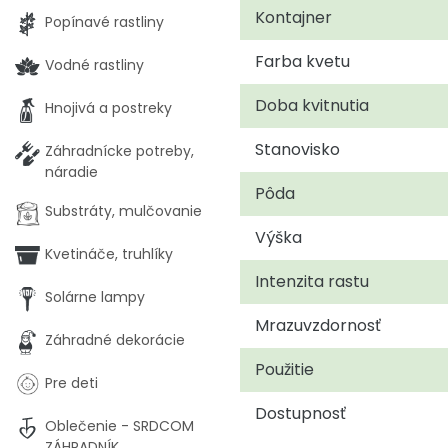
Kontajner
Popínavé rastliny
Farba kvetu
Vodné rastliny
Doba kvitnutia
Hnojivá a postreky
Stanovisko
Záhradnícke potreby,
náradie
Pôda
Substráty, mulčovanie
Výška
Kvetináče, truhlíky
Intenzita rastu
Solárne lampy
Mrazuvzdornosť
Záhradné dekorácie
Použitie
Pre deti
Dostupnosť
Oblečenie - SRDCOM
ZÁHRADNÍK