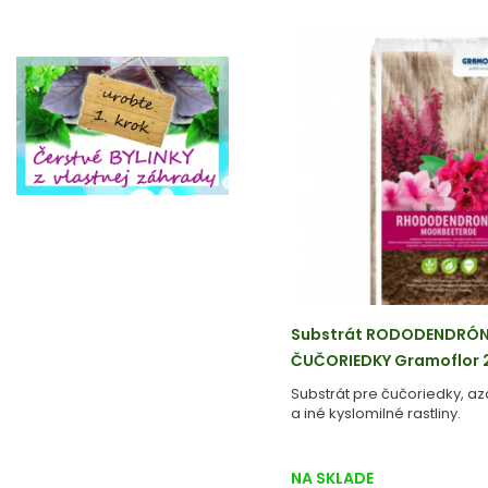
Substrát RODODENDRÓNY
ČUČORIEDKY Gramoflor 
Substrát pre čučoriedky, a
a iné kyslomilné rastliny.
NA SKLADE