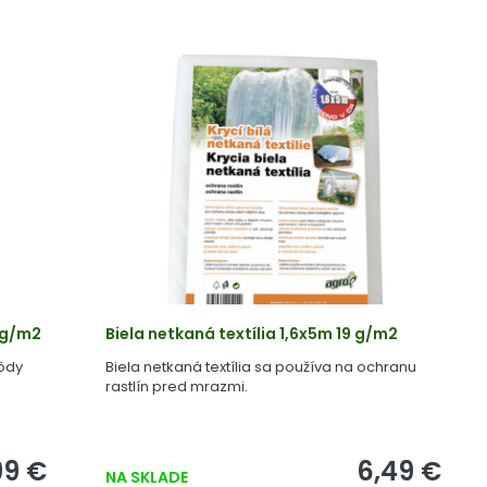
50g/m2
Biela netkaná textília 1,6x5m 19 g/m2
pôdy
Biela netkaná textília sa používa na ochranu
rastlín pred mrazmi.
99 €
6,49 €
NA SKLADE