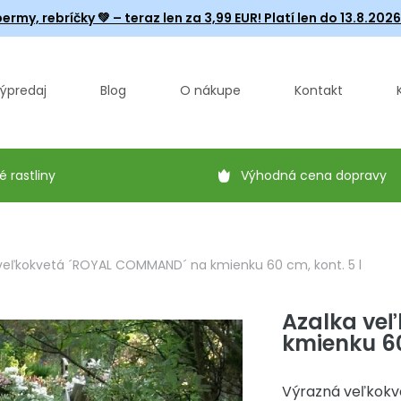
ermy, rebríčky
💚 – teraz len za 3,99 EUR! Platí len do 13.8.202
ýpredaj
Blog
O nákupe
Kontakt
é rastliny
Výhodná cena dopravy
veľkokvetá ´ROYAL COMMAND´ na kmienku 60 cm, kont. 5 l
Azalka ve
kmienku 60
Výrazná veľkokv