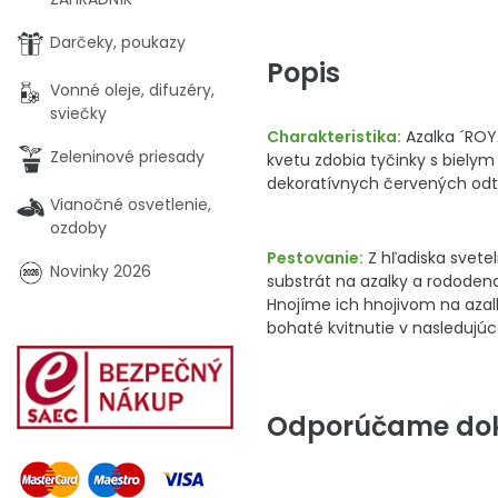
Darčeky, poukazy
Popis
Vonné oleje, difuzéry,
sviečky
Charakteristika:
Azalka ´ROYA
Zeleninové priesady
kvetu zdobia tyčinky s bielym 
dekoratívnych červených odtie
Vianočné osvetlenie,
ozdoby
Pestovanie:
Z hľadiska svete
Novinky 2026
substrát na azalky a rododendr
Hnojíme ich hnojivom na azalk
bohaté kvitnutie v nasledujú
Odporúčame dok