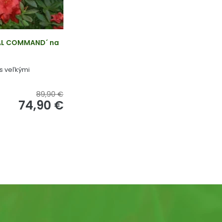
YAL COMMAND´ na
s veľkými
89,90 €
74,90 €