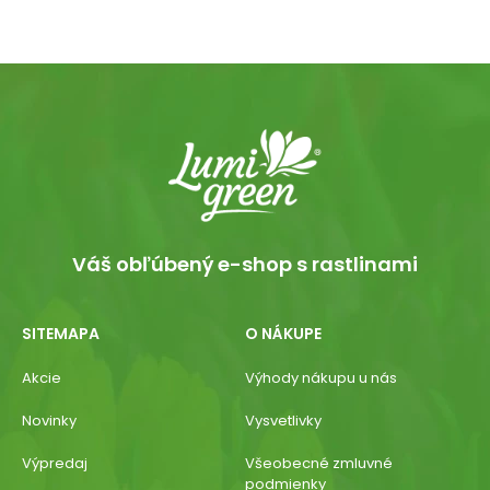
Váš obľúbený e-shop s rastlinami
SITEMAPA
O NÁKUPE
Akcie
Výhody nákupu u nás
Novinky
Vysvetlivky
Výpredaj
Všeobecné zmluvné
podmienky