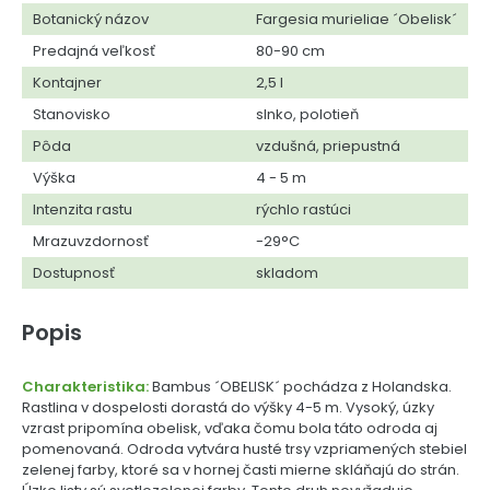
Botanický názov
Fargesia murieliae ´Obelisk´
Predajná veľkosť
80-90 cm
Kontajner
2,5 l
Stanovisko
slnko, polotieň
Pôda
vzdušná, priepustná
Výška
4 - 5 m
Intenzita rastu
rýchlo rastúci
Mrazuvzdornosť
-29°C
Dostupnosť
skladom
Popis
Charakteristika:
Bambus ´OBELISK´ pochádza z Holandska.
Rastlina v dospelosti dorastá do výšky 4-5 m. Vysoký, úzky
vzrast pripomína obelisk, vďaka čomu bola táto odroda aj
pomenovaná. Odroda vytvára husté trsy vzpriamených stebiel
zelenej farby, ktoré sa v hornej časti mierne skláňajú do strán.