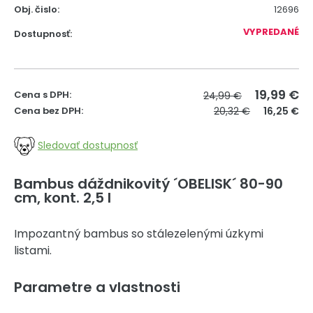
Obj. čislo:
12696
VYPREDANÉ
Dostupnosť:
19,99
€
Cena s DPH:
24,99 €
Cena bez DPH:
20,32 €
16,25 €
Sledovať dostupnosť
Bambus dáždnikovitý ´OBELISK´ 80-90
cm, kont. 2,5 l
Impozantný bambus so stálezelenými úzkymi
listami.
Parametre a vlastnosti