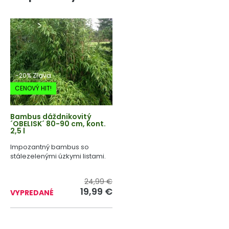
-20% Zľava
CENOVÝ HIT!
Bambus dáždnikovitý
´OBELISK´ 80-90 cm, kont.
2,5 l
Impozantný bambus so
stálezelenými úzkymi listami.
24,99 €
19,99 €
VYPREDANÉ