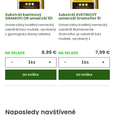
Substrát kvetinový
Substrát KVETINOVÝ
GRAMOFLOR univerzál 10l
univerzál Gramoflor 5l
Univerzálny kvalitný nemecký
Univerzálny kvalitný nemecký
substrát bez mušiek, vyrobený
substrát Blumenerde
z geologicky starej rašeliny.
Gramoflor je substrát bez
mušiek, vyrobený z
geologicky starej rašeliny.
8,99 €
7,99 €
NA SKLADE
NA SKLADE
-
ks
+
-
ks
+
DO KOŠÍKA
DO KOŠÍKA
Naposledy navštívené