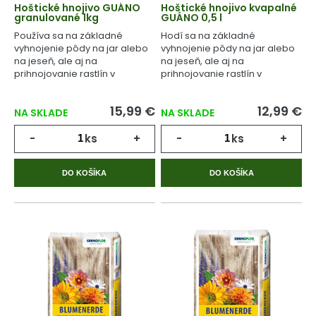
Hoštické hnojivo GUÁNO
Hoštické hnojivo kvapalné
granulované 1kg
GUÁNO 0,5 l
Používa sa na základné
Hodí sa na základné
vyhnojenie pôdy na jar alebo
vyhnojenie pôdy na jar alebo
na jeseň, ale aj na
na jeseň, ale aj na
prihnojovanie rastlín v
prihnojovanie rastlín v
priebehu celého
priebehu celého
vegetačného cyklu.
vegetačného cyklu.
15,99 €
12,99 €
NA SKLADE
NA SKLADE
-
ks
+
-
ks
+
DO KOŠÍKA
DO KOŠÍKA