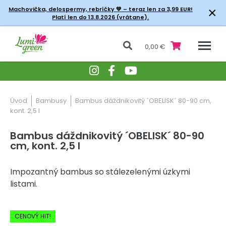
×
Machovička, delospermy, rebríčky
💚 – teraz len za 3,99 EUR!
Platí len do 13.8.2026 (vrátane).
0,00 €
Úvod
Bambusy
Bambus dáždnikovitý ´OBELISK´ 80-90 cm,
kont. 2,5 l
Bambus dáždnikovitý ´OBELISK´ 80-90
cm, kont. 2,5 l
Impozantný bambus so stálezelenými úzkymi
listami.
-20% Zľava
CENOVÝ HIT!