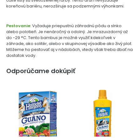
Úzke listy sú svetlozelenej farby. Tento druh nevyžaduje
koreňovú bariéru, nerozširuje sa podzemnými výhonkami.
Pestovanie
: Vyžaduje priepustnú záhradnú pôdu a slnko
alebo polotieň. Je nenáročný a odolný. Je mrazuvzdorný až
do -29 °C. Tento bambus je možné využiť kdekoľvek v
záhrade, ako solitér, alebo v skupinovej výsadbe ako živý plot.
Môžeme ho pestovať aj v nádobách, vtedy však treba dbať na
dostatok vody.
Odporúčame dokúpiť