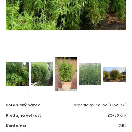
Botanický názov
Fargesia murieliae ´Obelisk´
Predajná veľkosť
80-90 cm
Kontajner
2,5 l