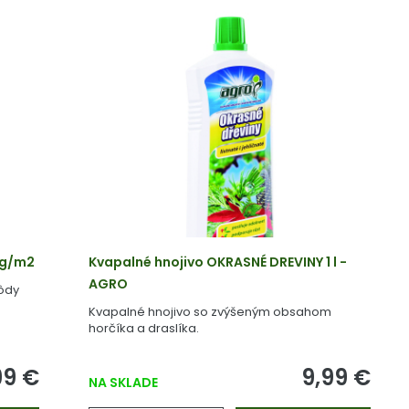
50g/m2
Kvapalné hnojivo OKRASNÉ DREVINY 1 l -
AGRO
pôdy
Kvapalné hnojivo so zvýšeným obsahom
horčíka a draslíka.
99 €
9,99 €
NA SKLADE