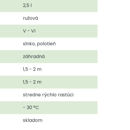
2,5 l
ružová
V - VI
slnko, polotieň
záhradná
1,5 - 2 m
1,5 - 2 m
stredne rýchlo rastúci
- 30 °C
skladom