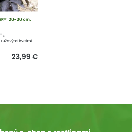
ER®´ 20-30 cm,
" s
 ružovými kvetmi.
23,99 €