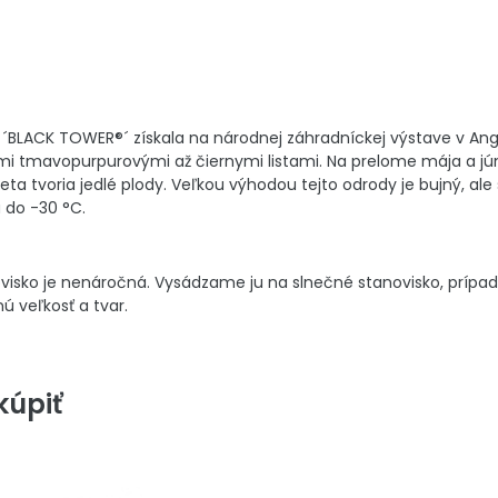
´BLACK TOWER®´ získala na národnej záhradníckej výstave v Angl
i tmavopurpurovými až čiernymi listami. Na prelome mája a jú
leta tvoria jedlé plody. Veľkou výhodou tejto odrody je bujný, al
 do -30 °C.
visko je nenáročná. Vysádzame ju na slnečné stanovisko, prípad
ú veľkosť a tvar.
úpiť