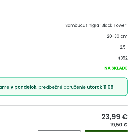
Sambucus nigra ´Black Tower´
20-30 cm
2,5 l
4352
NA SKLADE
lame
v pondelok
, predbežné doručenie
utorok 11.08.
23,99
€
19,50 €