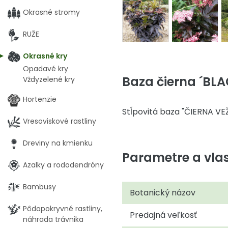
Okrasné stromy
RUŽE
Okrasné kry
Opadavé kry
Baza čierna ´BLA
Vždyzelené kry
Hortenzie
Stĺpovitá baza "ČIERNA VE
Vresoviskové rastliny
Dreviny na kmienku
Parametre a vlas
Azalky a rododendróny
Bambusy
Botanický názov
Pôdopokryvné rastliny,
Predajná veľkosť
náhrada trávnika