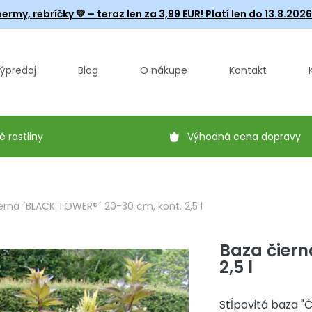
ermy, rebríčky
💚 – teraz len za 3,99 EUR! Platí len do 13.8.202
ýpredaj
Blog
O nákupe
Kontakt
é rastliny
Výhodná cena dopravy
erna ´BLACK TOWER®´ 20-30 cm, kont. 2,5 l
Baza čiern
2,5 l
Stĺpovitá baza "