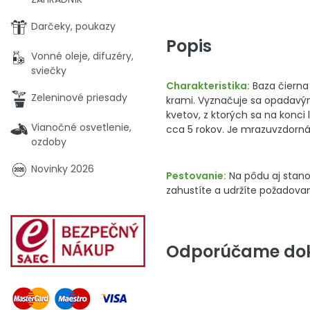
Darčeky, poukazy
Popis
Vonné oleje, difuzéry,
sviečky
Charakteristika:
Baza čierna 
Zeleninové priesady
krami. Vyznačuje sa opadavým
kvetov, z ktorých sa na konci 
Vianočné osvetlenie,
cca 5 rokov. Je mrazuvzdorná
ozdoby
Novinky 2026
Pestovanie:
Na pôdu aj stano
zahustíte a udržíte požadovan
Odporúčame dok