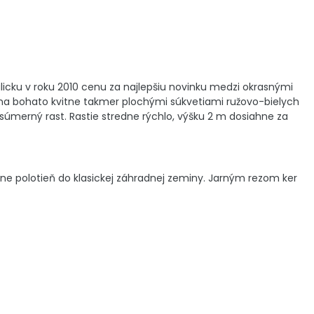
icku v roku 2010 cenu za najlepšiu novinku medzi okrasnými
na bohato kvitne takmer plochými súkvetiami ružovo-bielych
e súmerný rast. Rastie stredne rýchlo, výšku 2 m dosiahne za
ne polotieň do klasickej záhradnej zeminy. Jarným rezom ker