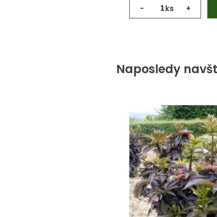
-
ks
+
Naposledy navšt