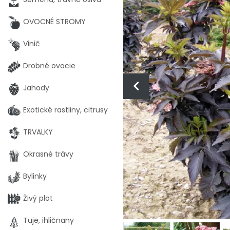
OVOCNÉ STROMY
Vinič
Drobné ovocie
Jahody
Exotické rastliny, citrusy
TRVALKY
Okrasné trávy
Bylinky
Živý plot
Tuje, ihličnany