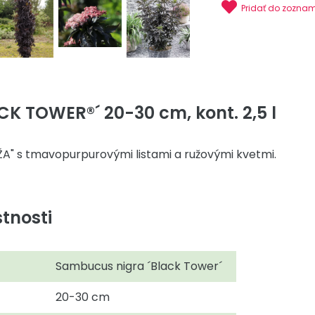
Pridať do zozna
CK TOWER®´ 20-30 cm, kont. 2,5 l
ŽA" s tmavopurpurovými listami a ružovými kvetmi.
tnosti
Sambucus nigra ´Black Tower´
20-30 cm