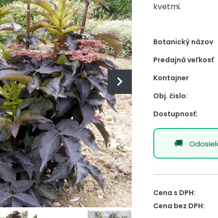
kvetmi.
Botanický názov
Predajná veľkosť
Kontajner
Obj. čislo:
Dostupnosť:
Odosie
Cena s DPH:
Cena bez DPH: