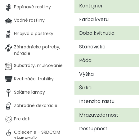
Kontajner
Popínavé rastliny
Farba kvetu
Vodné rastliny
Doba kvitnutia
Hnojivá a postreky
Stanovisko
Záhradnícke potreby,
náradie
Pôda
Substráty, mulčovanie
Výška
Kvetináče, truhlíky
Šírka
Solárne lampy
Intenzita rastu
Záhradné dekorácie
Mrazuvzdornosť
Pre deti
Dostupnosť
Oblečenie - SRDCOM
ZÁHRADNÍK