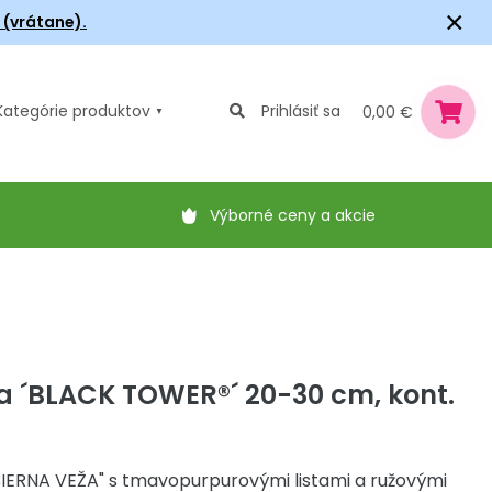
×
6 (vrátane).
Kategórie
produktov
Prihlásiť sa
0,00 €
Výborné ceny a akcie
a ´BLACK TOWER®´ 20-30 cm, kont.
ČIERNA VEŽA" s tmavopurpurovými listami a ružovými