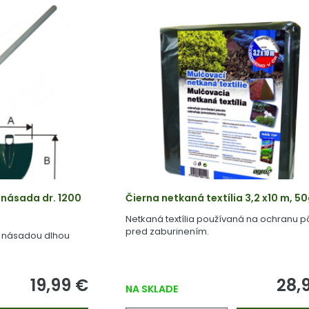
násada dr. 1200
Čierna netkaná textília 3,2 x10 m, 
Netkaná textília používaná na ochranu 
pred zaburinením.
u násadou dlhou
19,99 €
28,
NA SKLADE