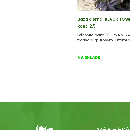
Baza čierna ´BLACK TOW
kont. 2,5 l
Stĺpovitá baza "ČIERNA VEŽA
tmavopurpurovými listami a
NA SKLADE