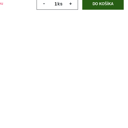
mu
-
ks
+
DO KOŠÍKA