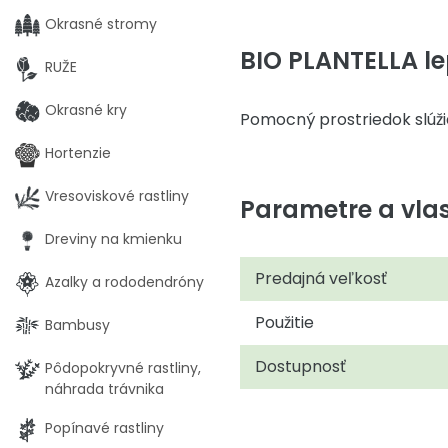
Okrasné stromy
BIO PLANTELLA le
RUŽE
Okrasné kry
Pomocný prostriedok slúžia
Hortenzie
Vresoviskové rastliny
Parametre a vlas
Dreviny na kmienku
Predajná veľkosť
Azalky a rododendróny
Použitie
Bambusy
Dostupnosť
Pôdopokryvné rastliny,
náhrada trávnika
Popínavé rastliny