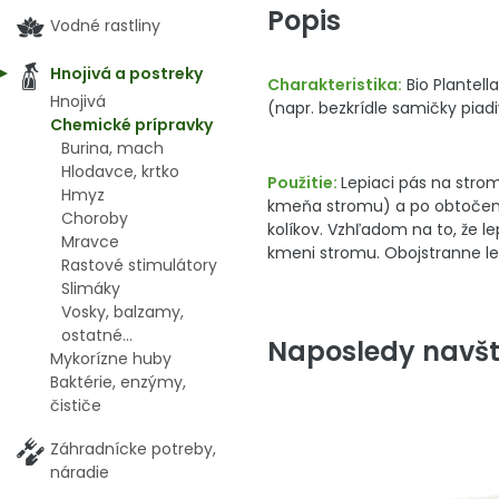
Popis
Vodné rastliny
Hnojivá a postreky
Charakteristika:
Bio Plantell
Hnojivá
(napr. bezkrídle samičky piadi
Chemické prípravky
Burina, mach
Hlodavce, krtko
Použitie:
Lepiaci pás na str
Hmyz
kmeňa stromu) a po obtočení 
Choroby
kolíkov. Vzhľadom na to, že l
Mravce
kmeni stromu. Obojstranne le
Rastové stimulátory
Slimáky
Vosky, balzamy,
ostatné...
Naposledy navšt
Mykorízne huby
Baktérie, enzýmy,
čističe
Záhradnícke potreby,
náradie