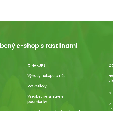
bený e-shop s rastlinami
O NÁKUPE
O
Výhody nákupu u nás
Na
Zí
Vysvetlivky
e-
Všeobecné zmluvné
podmienky
Va
úč
Dodacie a platobné podmienky