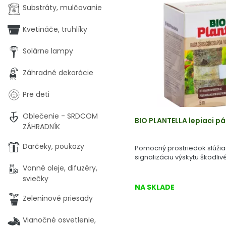
Substráty, mulčovanie
Kvetináče, truhlíky
Solárne lampy
Záhradné dekorácie
Pre deti
Oblečenie - SRDCOM
BIO PLANTELLA lepiaci pá
ZÁHRADNÍK
Darčeky, poukazy
Pomocný prostriedok slúžia
signalizáciu výskytu škodli
Vonné oleje, difuzéry,
sviečky
NA SKLADE
Zeleninové priesady
Vianočné osvetlenie,