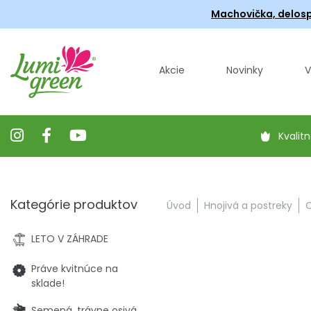
Machovička, delosp
Akcie
Novinky
V
Kvalitn
Kategórie produktov
Úvod
Hnojivá a postreky
C
LETO V ZÁHRADE
Práve kvitnúce na
sklade!
Semená, trávne osivá