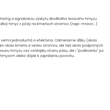
itoring a signalizáciu výskytu škodlivého lezúceho hmyzu
 škodlivý hmyz z pôdy na kmeňoch stromov (napr. mravci ..)
 veľmi jednoduchá a efektívna. Odmeriame dĺžku (okolo
n okolo kmeňa a vetiev stromov, ale tiež okolo podporných
esunu hmyzu cez vonkajšiu stranu pásu, ale i "podlezeniu" po
e hmyzom alebo dôjde k zaprášeniu povrchu.