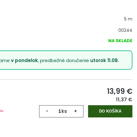
5 m
00244
NA SKLADE
lame
v pondelok
, predbežné doručenie
utorok 11.08.
13,99
€
11,37 €
mu
-
ks
+
DO KOŠÍKA