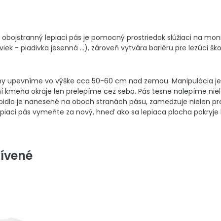
a obojstranný lepiaci pás je pomocný prostriedok slúžiaci na mon
viek - piadivka jesenná ...), zároveň vytvára bariéru pre lezúci
omy upevníme vo výške cca 50-60 cm nad zemou. Manipulácia je
kmeňa okraje len prelepíme cez seba. Pás tesne nalepíme niele
epidlo je nanesené na oboch stranách pásu, zamedzuje nielen pr
piaci pás vymeňte za nový, hneď ako sa lepiaca plocha pokryj
ívené