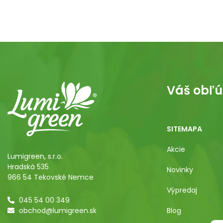
Váš obľú
SITEMAPA
Akcie
Lumigreen, s.r.o.
Hradská 535
Novinky
966 54 Tekovské Nemce
Výpredaj
045 54 00 349
obchod@lumigreen.sk
Blog