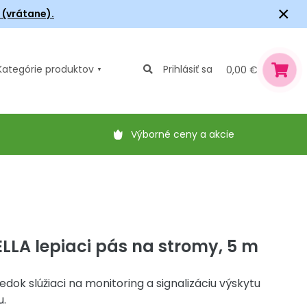
×
6 (vrátane).
Kategórie
produktov
Prihlásiť sa
0,00 €
Výborné ceny a akcie
LLA lepiaci pás na stromy, 5 m
dok slúžiaci na monitoring a signalizáciu výskytu
u.