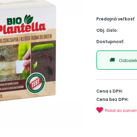
Predajná veľkosť
Obj. čislo:
Dostupnosť:
Odosie
Cena s DPH:
Cena bez DPH:
Pridať do zozna