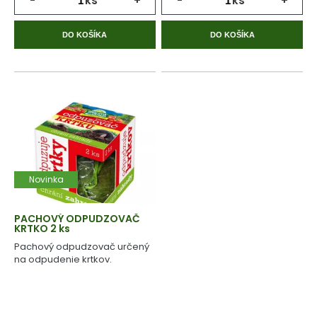
-
ks
+
-
ks
+
DO KOŠÍKA
DO KOŠÍKA
Novinka
PACHOVÝ ODPUDZOVAČ
KRTKO 2 ks
Pachový odpudzovač určený
na odpudenie krtkov.