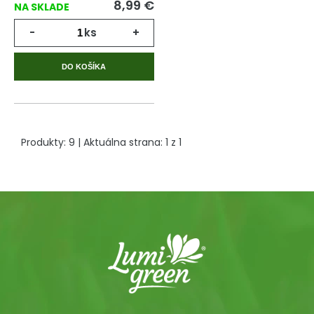
8,99
€
NA SKLADE
-
ks
+
DO KOŠÍKA
Produkty:
9
| Aktuálna strana:
1
z
1