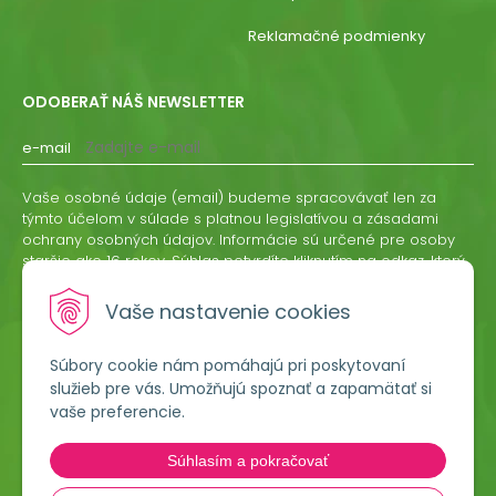
Reklamačné podmienky
ODOBERAŤ NÁŠ NEWSLETTER
e-mail
Vaše osobné údaje (email) budeme spracovávať len za
týmto účelom v súlade s platnou legislatívou a zásadami
ochrany osobných údajov. Informácie sú určené pre osoby
staršie ako 16 rokov. Súhlas potvrdíte kliknutím na odkaz, ktorý
vám pošleme na váš email. Súhlas môžete kedykoľvek
odvolať písomne, emailom alebo kliknutím na odkaz z
Vaše nastavenie cookies
ktoréhokoľvek informačného emailu.
Súbory cookie nám pomáhajú pri poskytovaní
ODOBERAŤ
služieb pre vás. Umožňujú spoznať a zapamätať si
vaše preferencie.
Lumigreen, s.r.o.
Súhlasím a pokračovať
Hradská 535