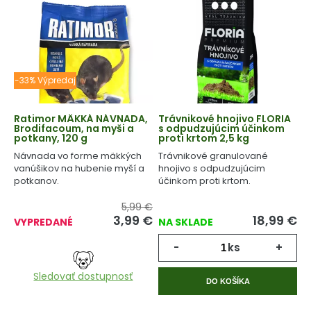
-33% Výpredaj
Ratimor MÄKKÁ NÁVNADA,
Trávnikové hnojivo FLORIA
Brodifacoum, na myši a
s odpudzujúcim účinkom
potkany, 120 g
proti krtom 2,5 kg
Návnada vo forme mäkkých
Trávnikové granulované
vanúšikov na hubenie myší a
hnojivo s odpudzujúcim
potkanov.
účinkom proti krtom.
5,99 €
3,99
€
18,99
€
VYPREDANÉ
NA SKLADE
-
ks
+
Sledovať dostupnosť
DO KOŠÍKA