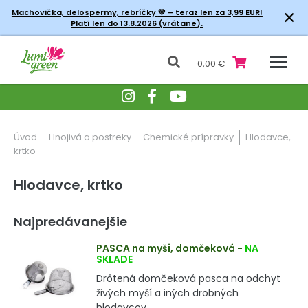
×
Machovička, delospermy, rebríčky
💚 – teraz len za 3,99 EUR!
Platí len do 13.8.2026 (vrátane).
0,00 €
Úvod
Hnojivá a postreky
Chemické prípravky
Hlodavce,
krtko
Hlodavce, krtko
Najpredávanejšie
PASCA na myši, domčeková
-
NA
SKLADE
Drôtená domčeková pasca na odchyt
živých myší a iných drobných
hlodavcov.