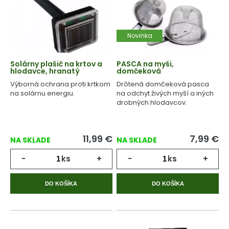
Novinka
Solárny plašič na krtov a
PASCA na myši,
hlodavce, hranatý
domčeková
Výborná ochrana proti krtkom
Drôtená domčeková pasca
na solárnu energiu.
na odchyt živých myší a iných
drobných hlodavcov.
11,99
€
7,99
€
NA SKLADE
NA SKLADE
-
ks
+
-
ks
+
DO KOŠÍKA
DO KOŠÍKA