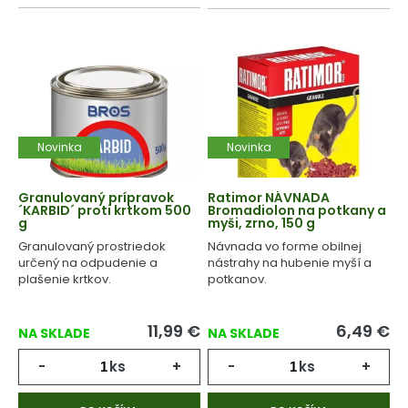
Novinka
Novinka
Granulovaný prípravok
Ratimor NÁVNADA
´KARBID´ proti krtkom 500
Bromadiolon na potkany a
g
myši, zrno, 150 g
Granulovaný prostriedok
Návnada vo forme obilnej
určený na odpudenie a
nástrahy na hubenie myší a
plašenie krtkov.
potkanov.
11,99
€
6,49
€
NA SKLADE
NA SKLADE
-
ks
+
-
ks
+