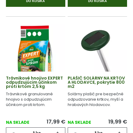
DO KOŠÍKA
DO KOŠÍKA
Trávnikové hnojivo EXPERT
PLAŠIČ SOLÁRNY NA KRTOV
odpudzujúcim účinkom
A HLODAVCE, pokrytie 800
proti krtom 2,5 kg
m2
Trávnikové granulované
Solárny plašič pre bezpečné
hnojivo s odpudzujúcim
odpudzovanie krtkov, myší a
účinkom proti krtom.
hrabavých hlodavcov.
17,99
€
19,99
€
NA SKLADE
NA SKLADE