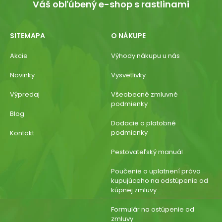
Váš obľúbený e-shop s rastlinami
SITEMAPA
O NÁKUPE
Akcie
Výhody nákupu u nás
Novinky
Vysvetlivky
Výpredaj
Všeobecné zmluvné
podmienky
Blog
Dodacie a platobné
podmienky
Kontakt
Pestovateľský manuál
Poučenie o uplatnení práva
kupujúceho na odstúpenie od
kúpnej zmluvy
Formulár na ostúpenie od
zmluvy