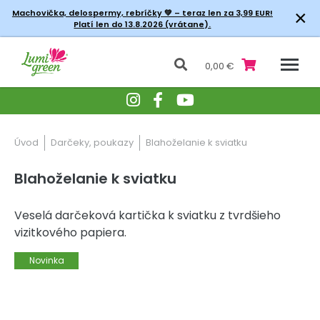
×
Machovička, delospermy, rebríčky
💚 – teraz len za 3,99 EUR!
Platí len do 13.8.2026 (vrátane).
0,00 €
Úvod
Darčeky, poukazy
Blahoželanie k sviatku
Blahoželanie k sviatku
Veselá darčeková kartička k sviatku z tvrdšieho
vizitkového papiera.
Novinka