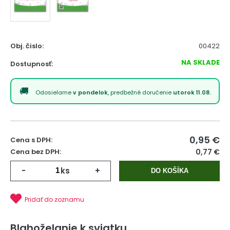
Obj. čislo:
00422
NA SKLADE
Dostupnosť:
Odosielame
v pondelok
, predbežné doručenie
utorok 11.08.
0,95
€
Cena s DPH:
Cena bez DPH:
0,77 €
-
ks
+
DO KOŠÍKA
Pridať do zoznamu
Blahoželanie k sviatku