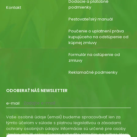
Dodacie a platobné
podmienky
Kontakt
Pestovateľský manuál
Poučenie o uplatnení práva
kupujúceho na odstúpenie od
kúpnej zmluvy
Formulár na ostúpenie od
zmluvy
Reklamačné podmienky
ODOBERAŤ NÁŠ NEWSLETTER
e-mail
Vaše osobné údaje (email) budeme spracovávať len za
týmto účelom v súlade s platnou legislatívou a zásadami
ochrany osobných údajov. Informácie sú určené pre osoby
staršie ako 16 rokov. Súhlas potvrdíte kliknutím na odkaz, ktorý