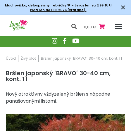
×
Machovička, delospermy, rebríčky
💚 – teraz len za 3,99 EUR!
Platí len do 13.8.2026 (vrátane).
0,00 €
Úvod
Živý plot
Bršlen japonský ´BRAVO´ 30-40 cm, kont. 1 l
Bršlen japonský ´BRAVO´ 30-40 cm,
kont. 1 l
Nový atraktívny vždyzelený bršlen s nápadne
panašovanými listami.