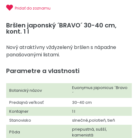
Pridať do zoznamu
Bršlen japonský ´BRAVO´ 30-40 cm,
kont. 1 l
Nový atraktívny vždyzelený bršlen s nápadne
panašovanými listami.
Parametre a vlastnosti
Euonymus japonicus ´Bravo
Botanický názov
´
Predajná veľkosť
30-40 cm
Kontajner
1 l
Stanovisko
slnečné,polotieň, tieň
priepustná, sušší,
Pôda
kamenistá