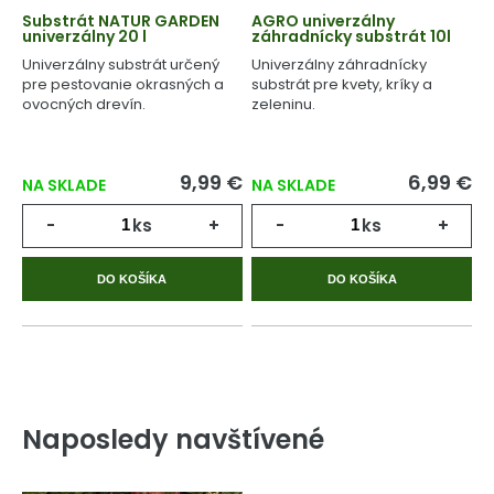
Substrát NATUR GARDEN
AGRO univerzálny
univerzálny 20 l
záhradnícky substrát 10l
Univerzálny substrát určený
Univerzálny záhradnícky
pre pestovanie okrasných a
substrát pre kvety, kríky a
ovocných drevín.
zeleninu.
9,99 €
6,99 €
NA SKLADE
NA SKLADE
-
ks
+
-
ks
+
DO KOŠÍKA
DO KOŠÍKA
Naposledy navštívené