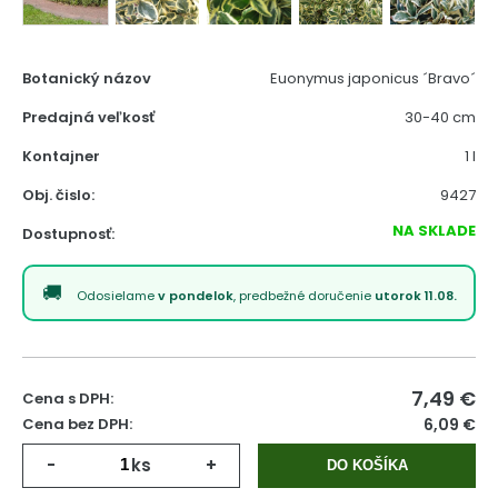
Botanický názov
Euonymus japonicus ´Bravo´
Predajná veľkosť
30-40 cm
Kontajner
1 l
Obj. čislo:
9427
NA SKLADE
Dostupnosť:
Odosielame
v pondelok
, predbežné doručenie
utorok 11.08.
7,49
€
Cena s DPH:
Cena bez DPH:
6,09 €
-
ks
+
DO KOŠÍKA