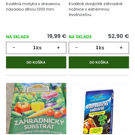
Kvalitná motyka s drevenou
Kvalitné dvojbrité záhradné
násadou dlhou 1200 mm.
nožnice s extrémnou
životnosťou.
19,99 €
52,90 €
NA SKLADE
NA SKLADE
-
ks
+
-
ks
+
DO KOŠÍKA
DO KOŠÍKA