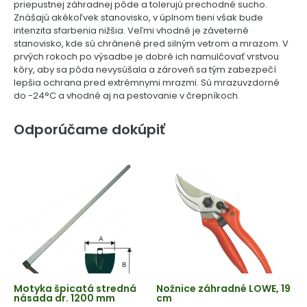
priepustnej záhradnej pôde a tolerujú prechodné sucho.
Znášajú akékoľvek stanovisko, v úplnom tieni však bude
intenzita sfarbenia nižšia. Veľmi vhodné je záveterné
stanovisko, kde sú chránené pred silným vetrom a mrazom. V
prvých rokoch po výsadbe je dobré ich namulčovať vrstvou
kôry, aby sa pôda nevysúšala a zároveň sa tým zabezpečí
lepšia ochrana pred extrémnymi mrazmi. Sú mrazuvzdorné
do -24°C a vhodné aj na pestovanie v črepníkoch.
Odporúčame dokúpiť
Motyka špicatá stredná
Nožnice záhradné LOWE, 19
násada dr. 1200 mm
cm