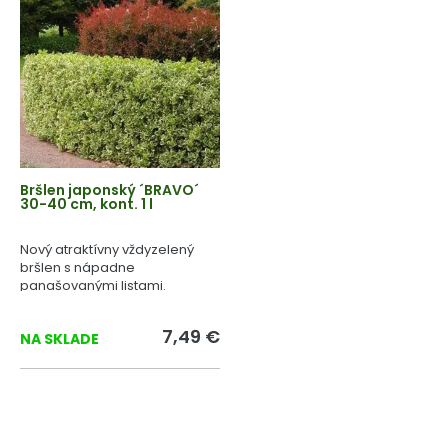
Bršlen japonský ´BRAVO´
30-40 cm, kont. 1 l
Nový atraktívny vždyzelený
bršlen s nápadne
panašovanými listami.
7,49 €
NA SKLADE