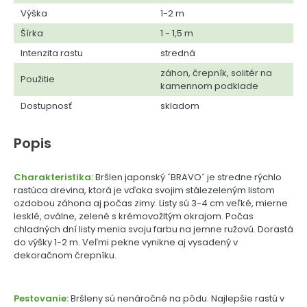
Výška
1-2 m
Šírka
1 - 1,5 m
Intenzita rastu
stredná
záhon, črepník, solitér na
Použitie
kamennom podklade
Dostupnosť
skladom
Popis
Charakteristika:
Bršlen japonský ´BRAVO´ je stredne rýchlo
rastúca drevina, ktorá je vďaka svojim stálezeleným listom
ozdobou záhona aj počas zimy. Listy sú 3-4 cm veľké, mierne
lesklé, oválne, zelené s krémovožltým okrajom. Počas
chladných dní listy menia svoju farbu na jemne ružovú. Dorastá
do výšky 1-2 m. Veľmi pekne vynikne aj vysadený v
dekoračnom črepníku.
Pestovanie:
Bršleny sú nenáročné na pôdu. Najlepšie rastú v