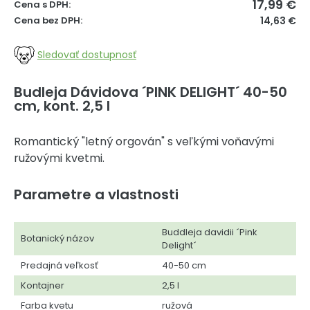
17,99
€
Cena s DPH:
Cena bez DPH:
14,63 €
Sledovať dostupnosť
Budleja Dávidova ´PINK DELIGHT´ 40-50
cm, kont. 2,5 l
Romantický "letný orgován" s veľkými voňavými
ružovými kvetmi.
Parametre a vlastnosti
Buddleja davidii ´Pink
Botanický názov
Delight´
Predajná veľkosť
40-50 cm
Kontajner
2,5 l
Farba kvetu
ružová