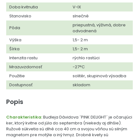
Doba kvitnutia
V-IX
Stanovisko
slnečné
priepustná, výživná, dobre
Pôda
odvodnená
Výška
1,5- 2 m
Šírka
1,5- 2 m
Intenzita rastu
rýchlo rastúci
Mrazuvzdornosť
-27°C
Použitie
solitér, skupinová výsadba
Dostupnosť
skladom
Popis
Charakteristika:
Budleja Dávidova ´PINK DELIGHT´ je očarujúci
ker, ktorý kvitne od júla do septembra (niekedy aj dlhšie).
Ružové súkvetia sú dlhé cca 40 cm a svojou vôňou sú silným
magnetom pre motýle a iný hmyz. Drobné kvety sú