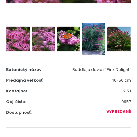
Botanický názov
Buddleja davidii ´Pink Delight´
Predajná veľkosť
40-50 cm
Kontajner
2,5 l
Obj. čislo:
0957
VYPREDANÉ
Dostupnosť: