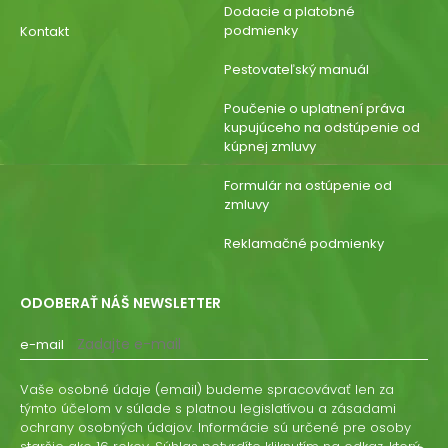
Dodacie a platobné
podmienky
Kontakt
Pestovateľský manuál
Poučenie o uplatnení práva
kupujúceho na odstúpenie od
kúpnej zmluvy
Formulár na ostúpenie od
zmluvy
Reklamačné podmienky
ODOBERAŤ NÁŠ NEWSLETTER
e-mail
Vaše osobné údaje (email) budeme spracovávať len za
týmto účelom v súlade s platnou legislatívou a zásadami
ochrany osobných údajov. Informácie sú určené pre osoby
staršie ako 16 rokov. Súhlas potvrdíte kliknutím na odkaz, ktorý