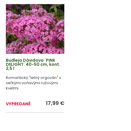
Budleja Dávidova ´PINK
DELIGHT´ 40-50 cm, kont.
2,5 l
Romantický "letný orgován" s
veľkými voňavými ružovými
kvetmi.
17,99 €
VYPREDANÉ