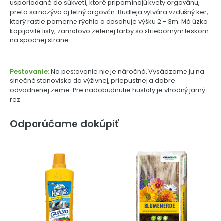
usporiadané do súkvetí, ktoré pripomínajú kvety orgovánu,
preto sa nazýva aj letný orgován. Budleja vytvára vzdušný ker,
ktorý rastie pomerne rýchlo a dosahuje výšku 2 - 3m. Má úzko
kopijovité listy, zamatovo zelenej farby so strieborným leskom
na spodnej strane.
Pestovanie:
Na pestovanie nie je náročná. Vysádzame ju na
slnečné stanovisko do výživnej, priepustnej a dobre
odvodnenej zeme. Pre nadobudnutie hustoty je vhodný jarný
rez.
Odporúčame dokúpiť