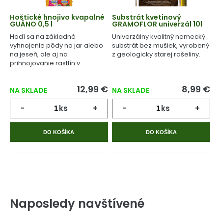
Hoštické hnojivo kvapalné
Substrát kvetinový
GUÁNO 0,5 l
GRAMOFLOR univerzál 10l
Hodí sa na základné
Univerzálny kvalitný nemecký
vyhnojenie pôdy na jar alebo
substrát bez mušiek, vyrobený
na jeseň, ale aj na
z geologicky starej rašeliny.
prihnojovanie rastlín v
priebehu celého
vegetačného cyklu.
12,99 €
8,99 €
NA SKLADE
NA SKLADE
-
ks
+
-
ks
+
DO KOŠÍKA
DO KOŠÍKA
Naposledy navštívené