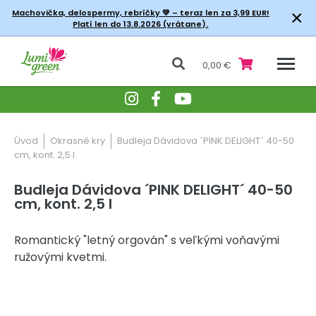
×
Machovička, delospermy, rebríčky
💚 – teraz len za 3,99 EUR!
Platí len do 13.8.2026 (vrátane).
0,00 €
Úvod
Okrasné kry
Budleja Dávidova ´PINK DELIGHT´ 40-50
cm, kont. 2,5 l
Budleja Dávidova ´PINK DELIGHT´ 40-50
cm, kont. 2,5 l
Romantický "letný orgován" s veľkými voňavými
ružovými kvetmi.