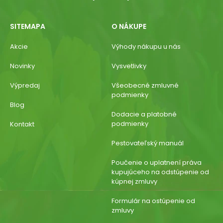
SITEMAPA
O NÁKUPE
Akcie
Výhody nákupu u nás
Novinky
Vysvetlivky
Výpredaj
Všeobecné zmluvné
podmienky
Blog
Dodacie a platobné
podmienky
Kontakt
Pestovateľský manuál
Poučenie o uplatnení práva
kupujúceho na odstúpenie od
kúpnej zmluvy
Formulár na ostúpenie od
zmluvy