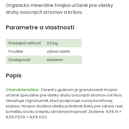
Organicko minerálne hnojivo určené pre všetky
druhy ovocných stromov a kríkov.
Parametre a vlastnosti
Predajná veľkosť
2,5 kg
Použitie
výživa rastlín
Dostupnosť
skladom
Popis
Charakteristika :
Cererit s guánom je granulované hnojivo
určené špeciálne pre všetky druhy ovocných stromov a kríkov.
Obsahuje i lignohumát, ktorý podporuje rozvoj koreňovej
sústavy. Hnojivo dodáva všetky potrebné živiny pre zdravý rast,
bohatšiu úrodu a lepšiu obrannyschopnosť. Zloženie: 6,5% N +
8,5% P2O5 + 8,5% K2O.