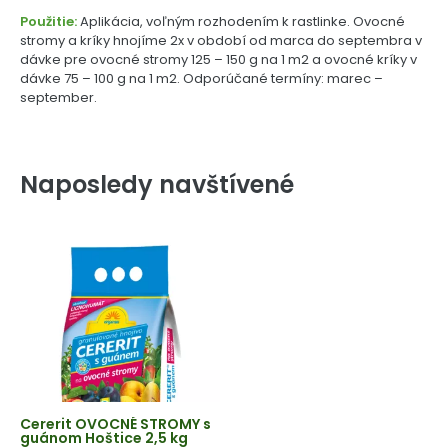
Použitie:
Aplikácia, voľným rozhodením k rastlinke. Ovocné
stromy a kríky hnojíme 2x v období od marca do septembra v
dávke pre ovocné stromy 125 – 150 g na 1 m2 a ovocné kríky v
dávke 75 – 100 g na 1 m2. Odporúčané termíny: marec –
september.
Naposledy navštívené
Cererit OVOCNÉ STROMY s
guánom Hoštice 2,5 kg