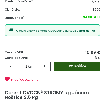
Predajná veľkosť
2,5 kg
Obj. čislo:
11600
NA SKLADE
Dostupnosť:
Odosielame
v pondelok
, predbežné doručenie
utorok 11.08.
15,99
€
Cena s DPH:
Cena bez DPH:
13 €
-
ks
+
DO KOŠÍKA
Pridať do zoznamu
Cererit OVOCNÉ STROMY s guánom
Hoštice 2,5 kg