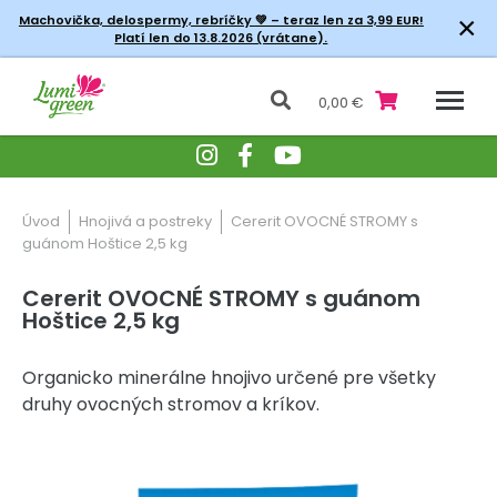
×
Machovička, delospermy, rebríčky
💚 – teraz len za 3,99 EUR!
Platí len do 13.8.2026 (vrátane).
0,00 €
Úvod
Hnojivá a postreky
Cererit OVOCNÉ STROMY s
guánom Hoštice 2,5 kg
Cererit OVOCNÉ STROMY s guánom
Hoštice 2,5 kg
Organicko minerálne hnojivo určené pre všetky
druhy ovocných stromov a kríkov.