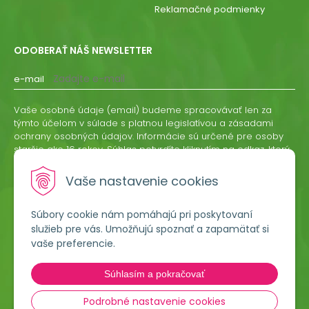
Reklamačné podmienky
ODOBERAŤ NÁŠ NEWSLETTER
e-mail
Vaše osobné údaje (email) budeme spracovávať len za
týmto účelom v súlade s platnou legislatívou a zásadami
ochrany osobných údajov. Informácie sú určené pre osoby
staršie ako 16 rokov. Súhlas potvrdíte kliknutím na odkaz, ktorý
vám pošleme na váš email. Súhlas môžete kedykoľvek
odvolať písomne, emailom alebo kliknutím na odkaz z
Vaše nastavenie cookies
ktoréhokoľvek informačného emailu.
Súbory cookie nám pomáhajú pri poskytovaní
ODOBERAŤ
služieb pre vás. Umožňujú spoznať a zapamätať si
vaše preferencie.
Lumigreen, s.r.o.
Súhlasím a pokračovať
Hradská 535
966 54 Tekovské Nemce
Podrobné nastavenie cookies