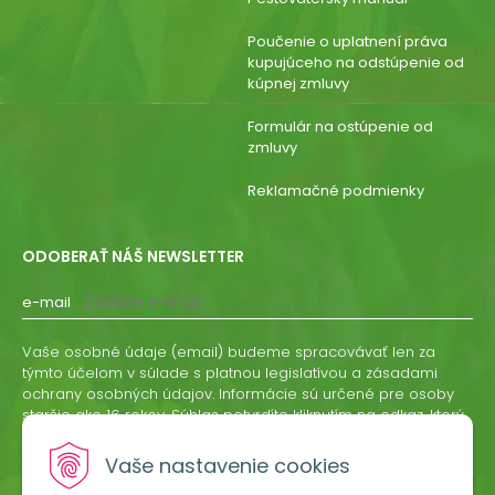
Poučenie o uplatnení práva
kupujúceho na odstúpenie od
kúpnej zmluvy
Formulár na ostúpenie od
zmluvy
Reklamačné podmienky
ODOBERAŤ NÁŠ NEWSLETTER
e-mail
Vaše osobné údaje (email) budeme spracovávať len za
týmto účelom v súlade s platnou legislatívou a zásadami
ochrany osobných údajov. Informácie sú určené pre osoby
staršie ako 16 rokov. Súhlas potvrdíte kliknutím na odkaz, ktorý
vám pošleme na váš email. Súhlas môžete kedykoľvek
odvolať písomne, emailom alebo kliknutím na odkaz z
Vaše nastavenie cookies
ktoréhokoľvek informačného emailu.