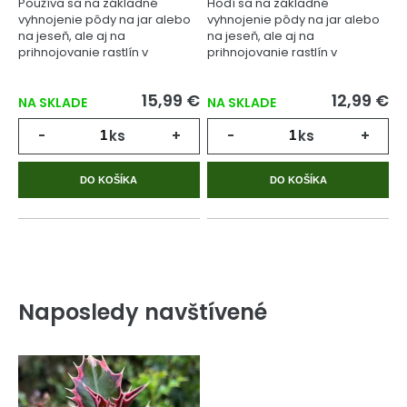
Používa sa na základné
Hodí sa na základné
vyhnojenie pôdy na jar alebo
vyhnojenie pôdy na jar alebo
na jeseň, ale aj na
na jeseň, ale aj na
prihnojovanie rastlín v
prihnojovanie rastlín v
priebehu celého
priebehu celého
vegetačného cyklu.
vegetačného cyklu.
15,99 €
12,99 €
NA SKLADE
NA SKLADE
-
ks
+
-
ks
+
DO KOŠÍKA
DO KOŠÍKA
Naposledy navštívené