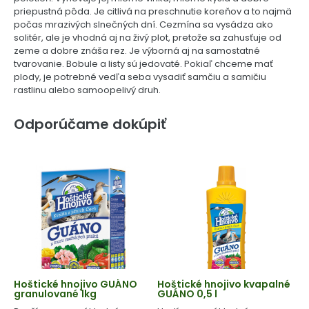
priepustná pôda. Je citlivá na preschnutie koreňov a to najmä
počas mrazivých slnečných dní. Cezmína sa vysádza ako
solitér, ale je vhodná aj na živý plot, pretože sa zahusťuje od
zeme a dobre znáša rez. Je výborná aj na samostatné
tvarovanie. Bobule a listy sú jedovaté. Pokiaľ chceme mať
plody, je potrebné vedľa seba vysadiť samčiu a samičiu
rastlinu alebo samoopelivý druh.
Odporúčame dokúpiť
Hoštické hnojivo GUÁNO
Hoštické hnojivo kvapalné
granulované 1kg
GUÁNO 0,5 l