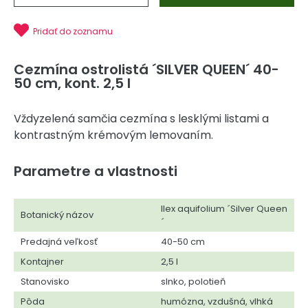
Pridať do zoznamu
Cezmína ostrolistá ´SILVER QUEEN´ 40-
50 cm, kont. 2,5 l
Vždyzelená samčia cezmína s lesklými listami a
kontrastným krémovým lemovaním.
Parametre a vlastnosti
Ilex aquifolium ´Silver Queen
Botanický názov
´
Predajná veľkosť
40-50 cm
Kontajner
2,5 l
Stanovisko
slnko, polotieň
Pôda
humózna, vzdušná, vlhká