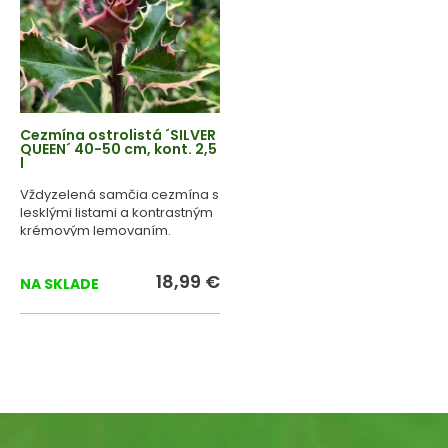
Cezmína ostrolistá ´SILVER
QUEEN´ 40-50 cm, kont. 2,5
l
Vždyzelená samčia cezmína s
lesklými listami a kontrastným
krémovým lemovaním.
18,99 €
NA SKLADE