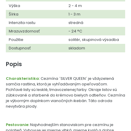
Výška
2 - 4 m
Šírka
1 - 3 m
Intenzita rastu
stredná
Mrazuvzdornosť
- 24 °C
Použitie
solitér, skupinová výsadba
Dostupnosť
skladom
Popis
Charakteristika:
Cezmína ´SILVER QUEEN´ je vždyzelená
samčia rastlina, ktorá je vyhľadávaným opeľovačom.
Pichľavé listy sú lesklé, tmavozelenej farby. Okraje listov sú
zúbkované a sfarbené do krémovo bielych odtieňov. Cezmína
je výborným doplnkom vianočných ikebán. Táto odroda
nevytvára plody.
Pestovanie:
Najvhodnejším stanoviskom pre cezmínu je
polotieň. Vyhovuje jej mierne vlhká, mierne kyslá a dobre