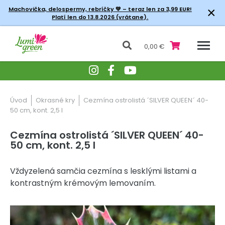
×
Machovička, delospermy, rebríčky
💚 – teraz len za 3,99 EUR!
Platí len do 13.8.2026 (vrátane).
0,00 €
Úvod
Okrasné kry
Cezmína ostrolistá ´SILVER QUEEN´ 40-
50 cm, kont. 2,5 l
Cezmína ostrolistá ´SILVER QUEEN´ 40-
50 cm, kont. 2,5 l
Vždyzelená samčia cezmína s lesklými listami a
kontrastným krémovým lemovaním.