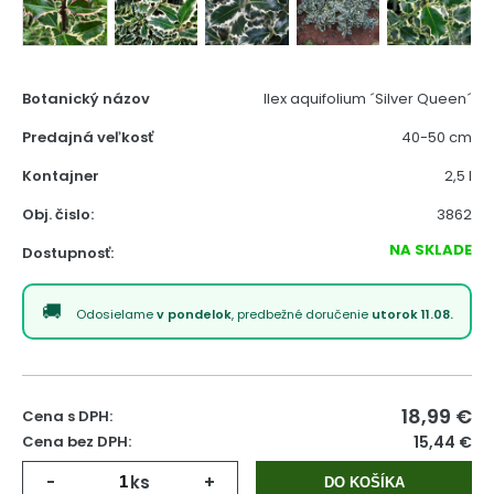
Botanický názov
Ilex aquifolium ´Silver Queen´
Predajná veľkosť
40-50 cm
Kontajner
2,5 l
Obj. čislo:
3862
NA SKLADE
Dostupnosť:
Odosielame
v pondelok
, predbežné doručenie
utorok 11.08.
18,99
€
Cena s DPH:
Cena bez DPH:
15,44 €
-
ks
+
DO KOŠÍKA