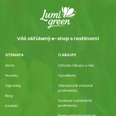
Váš obľúbený e-shop s rastlinami
SITEMAPA
O NÁKUPE
Akcie
Výhody nákupu u nás
Novinky
Vysvetlivky
Výpredaj
Všeobecné zmluvné
podmienky
Blog
Dodacie a platobné
podmienky
Kontakt
Pestovateľský manuál