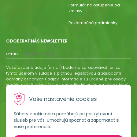
Formulár na ostúpenie od
zmluvy
Reklamačné podmienky
ODOBERAŤ NÁŠ NEWSLETTER
e-mail
Vaše osobné údaje (email) budeme spracovávať len za
týmto účelom v súlade s platnou legislatívou a zásadami
ochrany osobných údajov. Informácie sú určené pre osoby
staršie ako 16 rokov. Súhlas potvrdíte kliknutím na odkaz, ktorý
vám pošleme na váš email. Súhlas môžete kedykoľvek
odvolať písomne, emailom alebo kliknutím na odkaz z
Vaše nastavenie cookies
ktoréhokoľvek informačného emailu.
Súbory cookie nám pomáhajú pri poskytovaní
ODOBERAŤ
služieb pre vás. Umožňujú spoznať a zapamätať si
vaše preferencie.