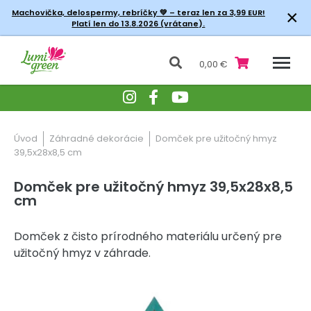
×
Machovička, delospermy, rebríčky
💚 – teraz len za 3,99 EUR!
Platí len do 13.8.2026 (vrátane).
0,00 €
Úvod
Záhradné dekorácie
Domček pre užitočný hmyz
39,5x28x8,5 cm
Domček pre užitočný hmyz 39,5x28x8,5
cm
Domček z čisto prírodného materiálu určený pre
užitočný hmyz v záhrade.