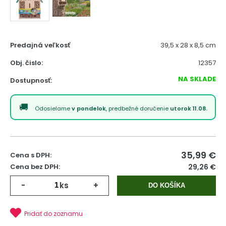
Predajná veľkosť
39,5 x 28 x 8,5 cm
Obj. čislo:
12357
NA SKLADE
Dostupnosť:
Odosielame
v pondelok
, predbežné doručenie
utorok 11.08.
35,99
€
Cena s DPH:
Cena bez DPH:
29,26 €
-
ks
+
DO KOŠÍKA
Pridať do zoznamu