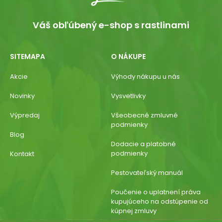
Váš obľúbený e-shop s rastlinami
SITEMAPA
O NÁKUPE
Akcie
Výhody nákupu u nás
Novinky
Vysvetlivky
Výpredaj
Všeobecné zmluvné
podmienky
Blog
Dodacie a platobné
podmienky
Kontakt
Pestovateľský manuál
Poučenie o uplatnení práva
kupujúceho na odstúpenie od
kúpnej zmluvy