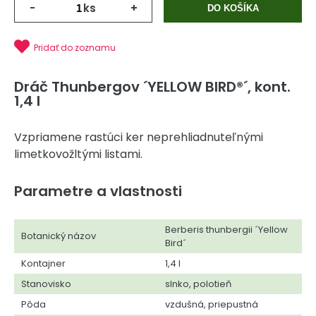
-
ks
+
DO KOŠÍKA
Pridať do zoznamu
Dráč Thunbergov ´YELLOW BIRD®´, kont.
1,4 l
Vzpriamene rastúci ker neprehliadnuteľnými
limetkovožltými listami.
Parametre a vlastnosti
Berberis thunbergii ´Yellow
Botanický názov
Bird´
Kontajner
1,4 l
Stanovisko
slnko, polotieň
Pôda
vzdušná, priepustná