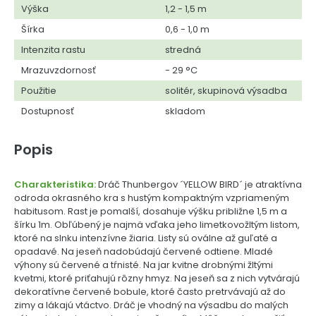
Výška
1,2 - 1,5 m
Šírka
0,6 - 1,0 m
Intenzita rastu
stredná
Mrazuvzdornosť
- 29 °C
Použitie
solitér, skupinová výsadba
Dostupnosť
skladom
Popis
Charakteristika:
Dráč Thunbergov ´YELLOW BIRD´ je atraktívna
odroda okrasného kra s hustým kompaktným vzpriameným
habitusom. Rast je pomalší, dosahuje výšku približne 1,5 m a
šírku 1m. Obľúbený je najmä vďaka jeho limetkovožltým listom,
ktoré na slnku intenzívne žiaria. Listy sú oválne až guľaté a
opadavé. Na jeseň nadobúdajú červené odtiene. Mladé
výhony sú červené a tŕnisté. Na jar kvitne drobnými žltými
kvetmi, ktoré priťahujú rôzny hmyz. Na jeseň sa z nich vytvárajú
dekoratívne červené bobule, ktoré často pretrvávajú až do
zimy a lákajú vtáctvo. Dráč je vhodný na výsadbu do malých