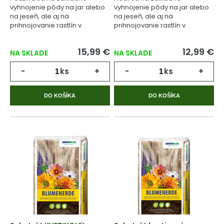
vyhnojenie pôdy na jar alebo
vyhnojenie pôdy na jar alebo
na jeseň, ale aj na
na jeseň, ale aj na
prihnojovanie rastlín v
prihnojovanie rastlín v
priebehu celého
priebehu celého
vegetačného cyklu.
vegetačného cyklu.
15,99 €
12,99 €
NA SKLADE
NA SKLADE
-
ks
+
-
ks
+
DO KOŠÍKA
DO KOŠÍKA