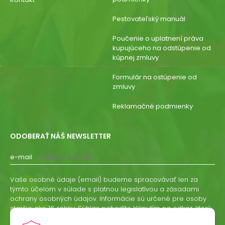
Pestovateľský manuál
Poučenie o uplatnení práva
kupujúceho na odstúpenie od
kúpnej zmluvy
Formulár na ostúpenie od
zmluvy
Reklamačné podmienky
ODOBERAŤ NÁŠ NEWSLETTER
e-mail
Vaše osobné údaje (email) budeme spracovávať len za
týmto účelom v súlade s platnou legislatívou a zásadami
ochrany osobných údajov. Informácie sú určené pre osoby
staršie ako 16 rokov. Súhlas potvrdíte kliknutím na odkaz, ktorý
vám pošleme na váš email. Súhlas môžete kedykoľvek