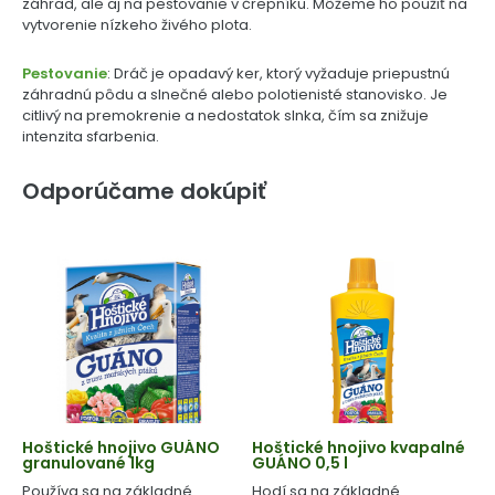
záhrad, ale aj na pestovanie v črepníku. Môžeme ho použiť na
vytvorenie nízkeho živého plota.
Pestovanie
: Dráč je opadavý ker, ktorý vyžaduje priepustnú
záhradnú pôdu a slnečné alebo polotienisté stanovisko. Je
citlivý na premokrenie a nedostatok slnka, čím sa znižuje
intenzita sfarbenia.
Odporúčame dokúpiť
Hoštické hnojivo GUÁNO
Hoštické hnojivo kvapalné
granulované 1kg
GUÁNO 0,5 l
Používa sa na základné
Hodí sa na základné