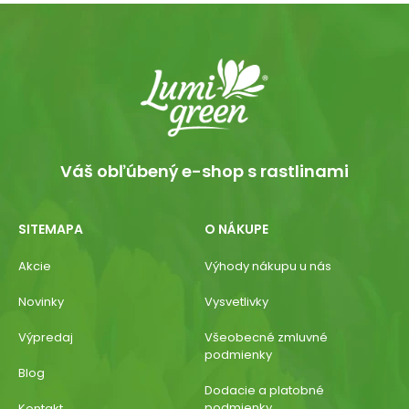
Váš obľúbený e-shop s rastlinami
SITEMAPA
O NÁKUPE
Akcie
Výhody nákupu u nás
Novinky
Vysvetlivky
Výpredaj
Všeobecné zmluvné
podmienky
Blog
Dodacie a platobné
podmienky
Kontakt