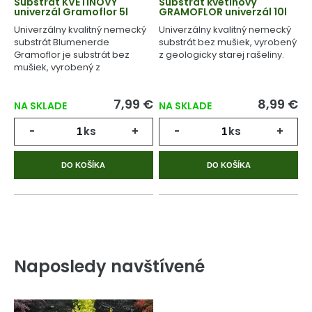
Substrát KVETINOVÝ
Substrát kvetinový
univerzál Gramoflor 5l
GRAMOFLOR univerzál 10l
Univerzálny kvalitný nemecký
Univerzálny kvalitný nemecký
substrát Blumenerde
substrát bez mušiek, vyrobený
Gramoflor je substrát bez
z geologicky starej rašeliny.
mušiek, vyrobený z
geologicky starej rašeliny.
7,99 €
8,99 €
NA SKLADE
NA SKLADE
-
ks
+
-
ks
+
DO KOŠÍKA
DO KOŠÍKA
Naposledy navštívené