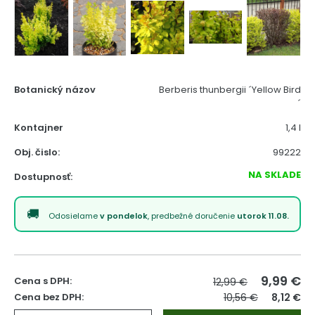
Botanický názov
Berberis thunbergii ´Yellow Bird
´
Kontajner
1,4 l
Obj. čislo:
99222
NA SKLADE
Dostupnosť:
Odosielame
v pondelok
, predbežné doručenie
utorok 11.08.
9,99
€
Cena s DPH:
12,99 €
Cena bez DPH:
10,56 €
8,12 €