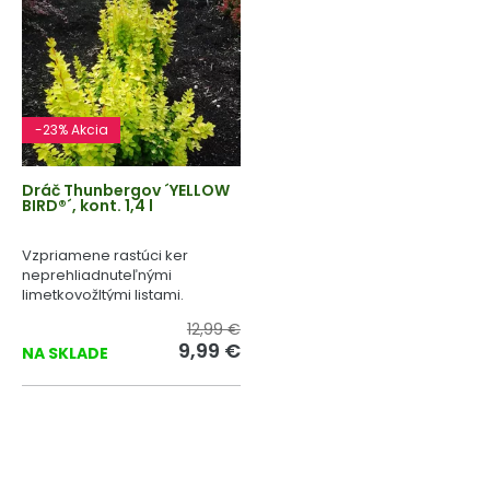
-23% Akcia
Dráč Thunbergov ´YELLOW
BIRD®´, kont. 1,4 l
Vzpriamene rastúci ker
neprehliadnuteľnými
limetkovožltými listami.
12,99 €
9,99 €
NA SKLADE