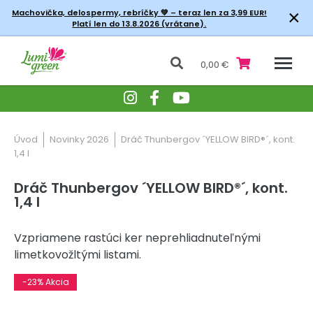
×
Machovička, delospermy, rebríčky
💚 – teraz len za 3,99 EUR!
Platí len do 13.8.2026 (vrátane).
0,00 €
Úvod
Novinky 2026
Dráč Thunbergov ´YELLOW BIRD®´, kont.
1,4 l
Dráč Thunbergov ´YELLOW BIRD®´, kont.
1,4 l
Vzpriamene rastúci ker neprehliadnuteľnými
limetkovožltými listami.
-23% Akcia