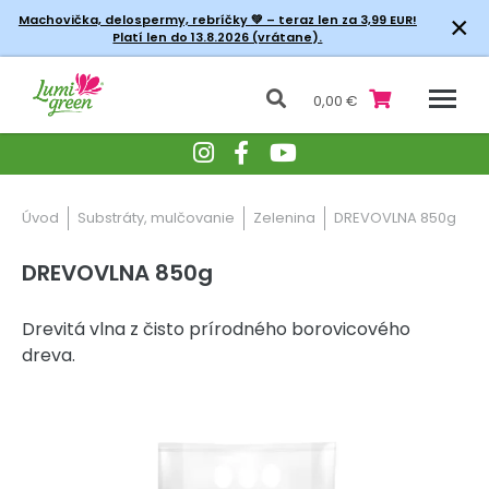
×
Machovička, delospermy, rebríčky
💚 – teraz len za 3,99 EUR!
Platí len do 13.8.2026 (vrátane).
0,00 €
Úvod
Substráty, mulčovanie
Zelenina
DREVOVLNA 850g
DREVOVLNA 850g
Drevitá vlna z čisto prírodného borovicového
dreva.