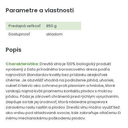
Parametre a vlastnosti
Predajná veľkosť
850 g
Dostupnosť
skladom
Popis
Charakteristika:
Drevitá vlna je 100% biologický produkt
vyrobený z čisto prírodného borovicového dreva podľa
najnovších štandardov kvality bez prídavku akejkoľvek
chémie. Je obzvlášť vhodná na podloženie jahôd, uhoriek,
cukiet či tekvíc ako ochrana proti plesniam a hnilobe, ktoré
vznikajú najmä kvôli priamemu kontaktu plodov s mokrou
pôdou. Pôda je zároveň chránená pred rýchlym vysychaním,
zlepšuje sa tak jej úrodnosť, ktorá následne prispieva k
zdravému rastu rastlín a plodov. Drevitú vlnu možno využiť tiež
ako vrstvu pod skladované ovocie, kde zabraňuje otlačeniu či
inému mechanickému poškodeniu plodov.