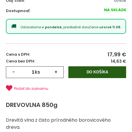
Obj. čislo:
00408
NA SKLADE
Dostupnosť:
Odosielame
v pondelok
, predbežné doručenie
utorok 11.08.
17,99
€
Cena s DPH:
Cena bez DPH:
14,63 €
-
ks
+
DO KOŠÍKA
Pridať do zoznamu
DREVOVLNA 850g
Drevitá vlna z čisto prírodného borovicového
dreva.