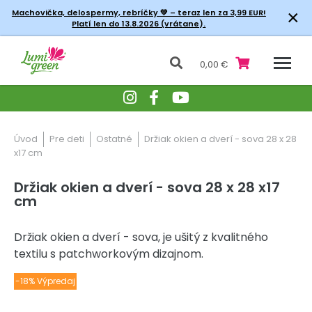
×
Machovička, delospermy, rebríčky
💚 – teraz len za 3,99 EUR!
Platí len do 13.8.2026 (vrátane).
0,00 €
Úvod
Pre deti
Ostatné
Držiak okien a dverí - sova 28 x 28
x17 cm
Držiak okien a dverí - sova 28 x 28 x17
cm
Držiak okien a dverí - sova, je ušitý z kvalitného
textilu s patchworkovým dizajnom.
-18% Výpredaj