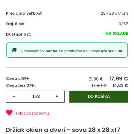
Predajná veľkosť
28 x 28 x 17 cm
Obj. čislo:
9367
NA SKLADE
Dostupnosť:
Odosielame
v pondelok
, predbežné doručenie
utorok 11.08.
17,99
€
Cena s DPH:
21,90 €
Cena bez DPH:
17,80 €
14,63 €
-
ks
+
DO KOŠÍKA
Pridať do zoznamu
Držiak okien a dverí - sova 28 x 28 x17