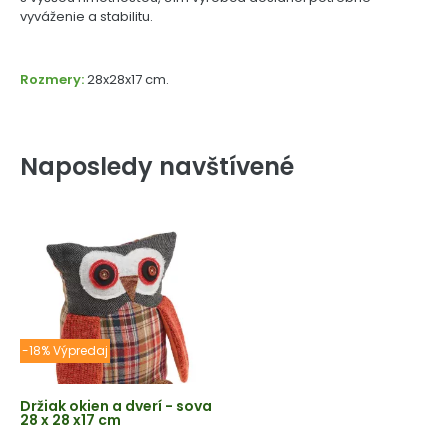
vyváženie a stabilitu.
Rozmery:
28x28x17 cm.
Naposledy navštívené
-18% Výpredaj
Držiak okien a dverí - sova
28 x 28 x17 cm