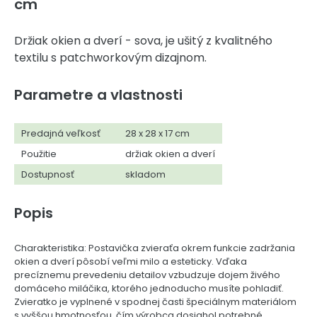
cm
Držiak okien a dverí - sova, je ušitý z kvalitného
textilu s patchworkovým dizajnom.
Parametre a vlastnosti
Predajná veľkosť
28 x 28 x 17 cm
Použitie
držiak okien a dverí
Dostupnosť
skladom
Popis
Charakteristika: Postavička zvieraťa okrem funkcie zadržania
okien a dverí pôsobí veľmi milo a esteticky. Vďaka
precíznemu prevedeniu detailov vzbudzuje dojem živého
domáceho miláčika, ktorého jednoducho musíte pohladiť.
Zvieratko je vyplnené v spodnej časti špeciálnym materiálom
s vyššou hmotnosťou, čím výrobca dosiahol potrebné