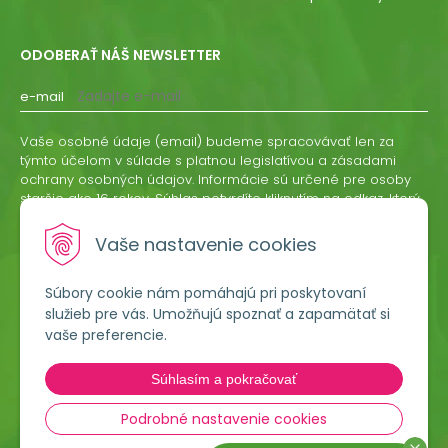
ODOBERAŤ NÁŠ NEWSLETTER
e-mail
Vaše osobné údaje (email) budeme spracovávať len za
týmto účelom v súlade s platnou legislatívou a zásadami
ochrany osobných údajov. Informácie sú určené pre osoby
staršie ako 16 rokov. Súhlas potvrdíte kliknutím na odkaz, ktorý
vám pošleme na váš email. Súhlas môžete kedykoľvek
odvolať písomne, emailom alebo kliknutím na odkaz z
Vaše nastavenie cookies
ktoréhokoľvek informačného emailu.
Súbory cookie nám pomáhajú pri poskytovaní
ODOBERAŤ
služieb pre vás. Umožňujú spoznať a zapamätať si
vaše preferencie.
Lumigreen, s.r.o.
Súhlasím a pokračovať
Hradská 535
966 54 Tekovské Nemce
Podrobné nastavenie cookies