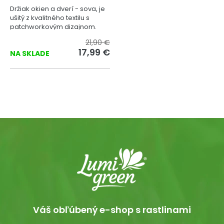
Držiak okien a dverí - sova, je
ušitý z kvalitného textilu s
patchworkovým dizajnom.
21,90 €
17,99 €
NA SKLADE
Váš obľúbený e-shop s rastlinami