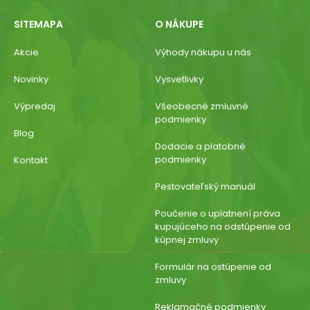
SITEMAPA
O NÁKUPE
Akcie
Výhody nákupu u nás
Novinky
Vysvetlivky
Výpredaj
Všeobecné zmluvné
podmienky
Blog
Dodacie a platobné
podmienky
Kontakt
Pestovateľský manuál
Poučenie o uplatnení práva
kupujúceho na odstúpenie od
kúpnej zmluvy
Formulár na ostúpenie od
zmluvy
Reklamačné podmienky