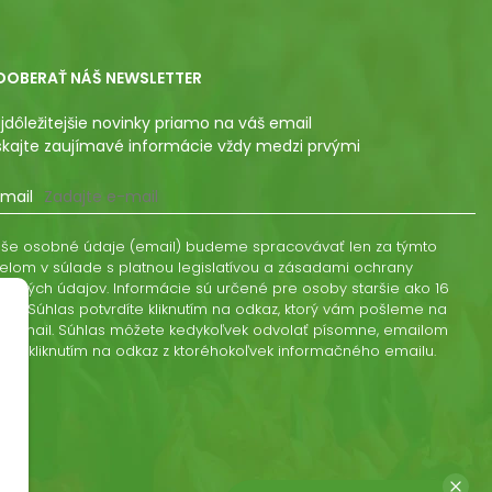
DOBERAŤ NÁŠ NEWSLETTER
jdôležitejšie novinky priamo na váš email
skajte zaujímavé informácie vždy medzi prvými
mail
še osobné údaje (email) budeme spracovávať len za týmto
elom v súlade s platnou legislatívou a zásadami ochrany
obných údajov. Informácie sú určené pre osoby staršie ako 16
kov. Súhlas potvrdíte kliknutím na odkaz, ktorý vám pošleme na
š email. Súhlas môžete kedykoľvek odvolať písomne, emailom
ebo kliknutím na odkaz z ktoréhokoľvek informačného emailu.