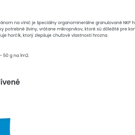
uánom na vínič je špeciálny organominerálne granulované NKP hnoj
y potrebné živiny, vrátane mikroprvkov, ktoré sú dôležité pre kom
je horčík, ktorý zlepšuje chuťové vlastnosti hrozna.
- 50 g na 1m2.
ívené