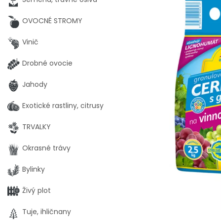
OVOCNÉ STROMY
Vinič
Drobné ovocie
Jahody
Exotické rastliny, citrusy
TRVALKY
Okrasné trávy
Bylinky
Živý plot
Tuje, ihličnany