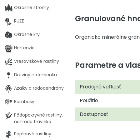
Okrasné stromy
Granulované hnoj
RUŽE
Okrasné kry
Organicko minerálne granu
Hortenzie
Vresoviskové rastliny
Parametre a vlas
Dreviny na kmienku
Predajná veľkosť
Azalky a rododendróny
Použitie
Bambusy
Dostupnosť
Pôdopokryvné rastliny,
náhrada trávnika
Popínavé rastliny