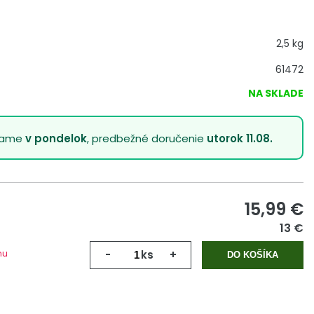
2,5 kg
61472
NA SKLADE
lame
v pondelok
, predbežné doručenie
utorok 11.08.
15,99
€
13 €
mu
-
ks
+
DO KOŠÍKA