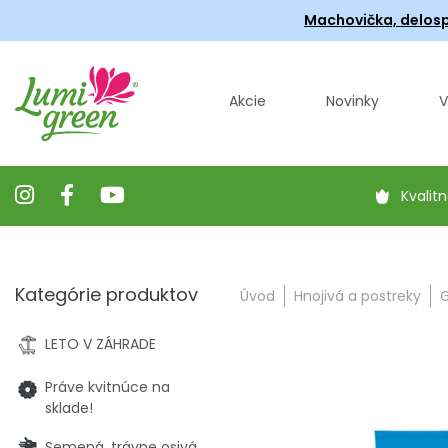
Machovička, delosp
Akcie
Novinky
V
Kvalitn
Kategórie produktov
Úvod
Hnojivá a postreky
G
LETO V ZÁHRADE
Práve kvitnúce na
sklade!
Semená, trávne osivá