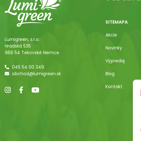
SITEMAPA
Akcie
Lumigreen, s.r.o.
Hradská 535
Novinky
966 54 Tekovské Nemce
Výpredaj
045 54 00 349
obchod@lumigreen.sk
Blog
Kontakt