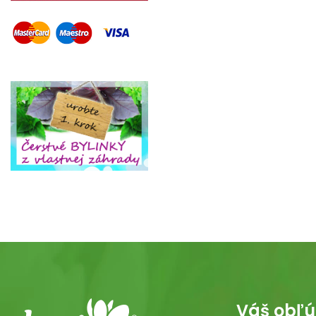
Váš obľú