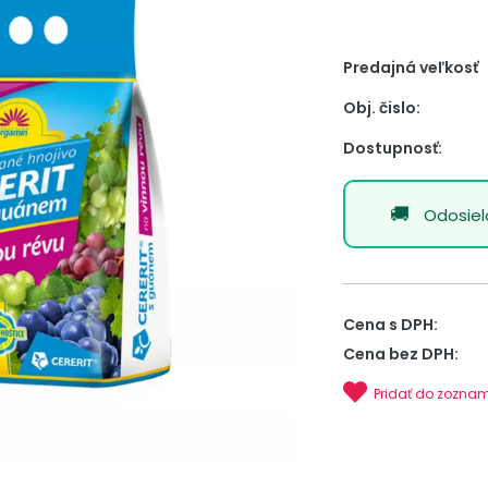
Predajná veľkosť
Obj. čislo:
Dostupnosť:
Odosie
Cena s DPH:
Cena bez DPH:
Pridať do zozna