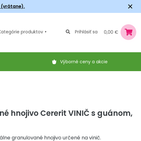
×
6 (vrátane).
Kategórie
produktov
Prihlásiť sa
0,00 €
Výborné ceny a akcie
é hnojivo Cererit VINIČ s guánom,
lne granulované hnojivo určené na vinič.