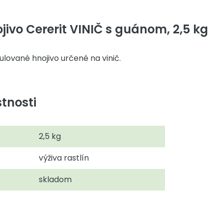
ivo Cererit VINIČ s guánom, 2,5 kg
lované hnojivo určené na vinič.
tnosti
2,5 kg
výživa rastlín
skladom