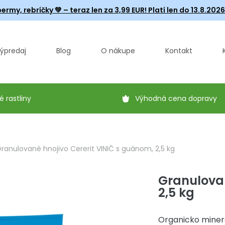
ermy, rebríčky
💚 – teraz len za 3,99 EUR! Platí len do 13.8.202
ýpredaj
Blog
O nákupe
Kontakt
é rastliny
Výhodná cena dopravy
ranulované hnojivo Cererit VINIČ s guánom, 2,5 kg
Granulovan
2,5 kg
Organicko minerá