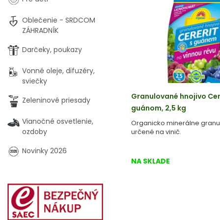
Oblečenie - SRDCOM
ZÁHRADNÍK
Darčeky, poukazy
Vonné oleje, difuzéry,
sviečky
Granulované hnojivo Cere
Zeleninové priesady
guánom, 2,5 kg
Vianočné osvetlenie,
Organicko minerálne granu
ozdoby
určené na vinič.
Novinky 2026
NA SKLADE