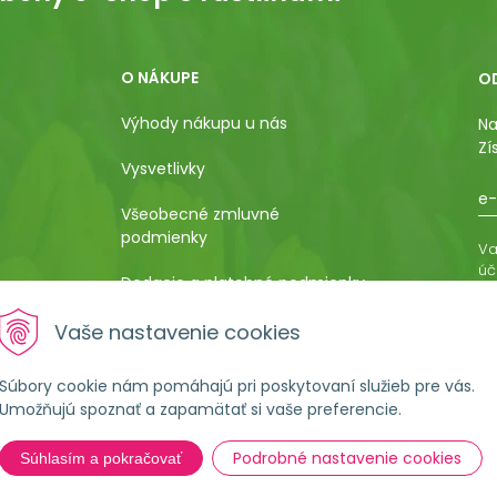
O NÁKUPE
O
Výhody nákupu u nás
Na
Zí
Vysvetlivky
e-
Všeobecné zmluvné
podmienky
Va
úč
Dodacie a platobné podmienky
os
ro
Pestovateľský manuál
Vaše nastavenie cookies
vá
al
Poučenie o uplatnení práva
Súbory cookie nám pomáhajú pri poskytovaní služieb pre vás.
kupujúceho na odstúpenie od
Umožňujú spoznať a zapamätať si vaše preferencie.
kúpnej zmluvy
Podrobné nastavenie cookies
Súhlasím a pokračovať
Formulár na ostúpenie od
zmluvy