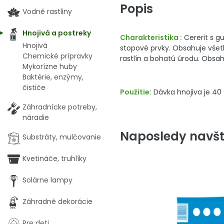
Popis
Vodné rastliny
Hnojivá a postreky
Charakteristika :
Cererit s g
Hnojivá
stopové prvky. Obsahuje všetk
Chemické prípravky
rastlín a bohatú úrodu. Obsahu
Mykorízne huby
Baktérie, enzýmy,
čističe
Použitie:
Dávka hnojiva je 40 
Záhradnícke potreby,
náradie
Naposledy navšt
Substráty, mulčovanie
Kvetináče, truhlíky
Solárne lampy
Záhradné dekorácie
Pre deti