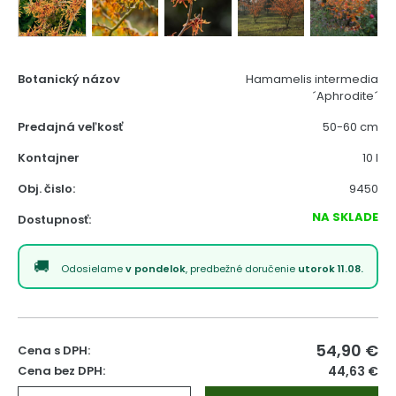
Botanický názov
Hamamelis intermedia
´Aphrodite´
Predajná veľkosť
50-60 cm
Kontajner
10 l
Obj. čislo:
9450
NA SKLADE
Dostupnosť:
Odosielame
v pondelok
, predbežné doručenie
utorok 11.08.
54,90
€
Cena s DPH:
Cena bez DPH:
44,63 €