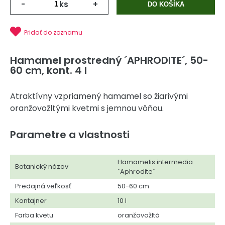
-
ks
+
DO KOŠÍKA
Pridať do zoznamu
Hamamel prostredný ´APHRODITE´, 50-
60 cm, kont. 4 l
Atraktívny vzpriamený hamamel so žiarivými
oranžovožltými kvetmi s jemnou vôňou.
Parametre a vlastnosti
Hamamelis intermedia
Botanický názov
´Aphrodite´
Predajná veľkosť
50-60 cm
Kontajner
10 l
Farba kvetu
oranžovožltá