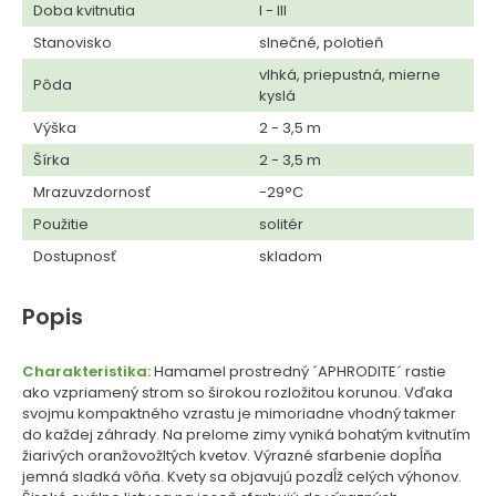
Doba kvitnutia
I - III
Stanovisko
slnečné, polotieň
vlhká, priepustná, mierne
Pôda
kyslá
Výška
2 - 3,5 m
Šírka
2 - 3,5 m
Mrazuvzdornosť
-29°C
Použitie
solitér
Dostupnosť
skladom
Popis
Charakteristika:
Hamamel prostredný ´APHRODITE´ rastie
ako vzpriamený strom so širokou rozložitou korunou. Vďaka
svojmu kompaktného vzrastu je mimoriadne vhodný takmer
do každej záhrady. Na prelome zimy vyniká bohatým kvitnutím
žiarivých oranžovožltých kvetov. Výrazné sfarbenie dopĺňa
jemná sladká vôňa. Kvety sa objavujú pozdĺž celých výhonov.