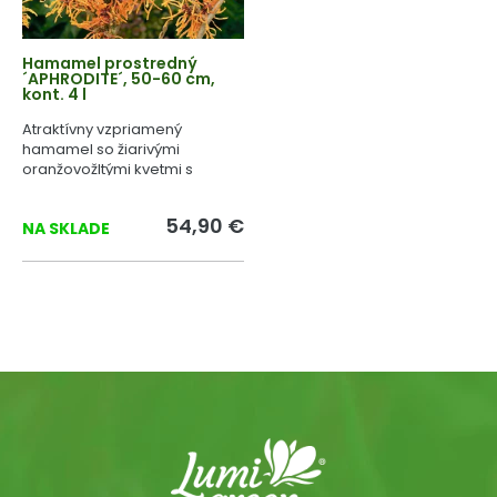
Hamamel prostredný
´APHRODITE´, 50-60 cm,
kont. 4 l
Atraktívny vzpriamený
hamamel so žiarivými
oranžovožltými kvetmi s
jemnou vôňou.
54,90 €
NA SKLADE