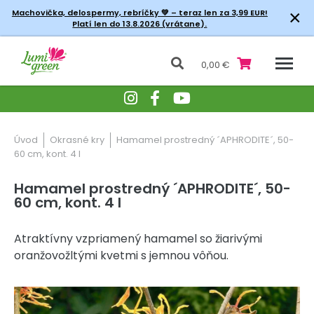
×
Machovička, delospermy, rebríčky
💚 – teraz len za 3,99 EUR!
Platí len do 13.8.2026 (vrátane).
0,00 €
Úvod
Okrasné kry
Hamamel prostredný ´APHRODITE´, 50-
60 cm, kont. 4 l
Hamamel prostredný ´APHRODITE´, 50-
60 cm, kont. 4 l
Atraktívny vzpriamený hamamel so žiarivými
oranžovožltými kvetmi s jemnou vôňou.