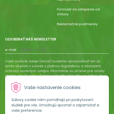
Formulár na ostúpenie od
zmluvy
Reklamačné podmienky
ODOBERAŤ NÁŠ NEWSLETTER
e-mail
Vaše osobné údaje (email) budeme spracovávať len za
týmto účelom v súlade s platnou legislatívou a zásadami
ochrany osobných údajov. Informácie sú určené pre osoby
staršie ako 16 rokov. Súhlas potvrdíte kliknutím na odkaz, ktorý
vám pošleme na váš email. Súhlas môžete kedykoľvek
odvolať písomne, emailom alebo kliknutím na odkaz z
Vaše nastavenie cookies
ktoréhokoľvek informačného emailu.
Súbory cookie nám pomáhajú pri poskytovaní
ODOBERAŤ
služieb pre vás. Umožňujú spoznať a zapamätať si
vaše preferencie.