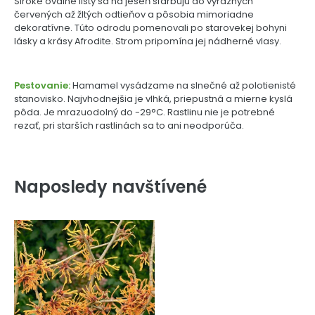
Široké oválne listy sa na jeseň sfarbujú do výrazných
červených až žltých odtieňov a pôsobia mimoriadne
dekoratívne. Túto odrodu pomenovali po starovekej bohyni
lásky a krásy Afrodite. Strom pripomína jej nádherné vlasy.
Pestovanie:
Hamamel vysádzame na slnečné až polotienisté
stanovisko. Najvhodnejšia je vlhká, priepustná a mierne kyslá
pôda. Je mrazuodolný do -29°C. Rastlinu nie je potrebné
rezať, pri starších rastlinách sa to ani neodporúča.
Naposledy navštívené