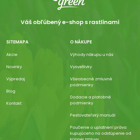
Váš obľúbený e-shop s rastlinami
SITEMAPA
O NÁKUPE
Akcie
Výhody nákupu u nás
Novinky
Vysvetlivky
Výpredaj
Všeobecné zmluvné
podmienky
Blog
Dodacie a platobné
podmienky
Kontakt
Pestovateľský manuál
Poučenie o uplatnení práva
kupujúceho na odstúpenie od
kúpnej zmluvy