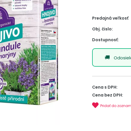
Predajná veľkosť
Obj. čislo:
Dostupnosť:
Odosie
Cena s DPH:
Cena bez DPH:
Pridať do zozna