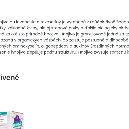
ojivo na levandule a rozmaríny je vyrobené z múčok živočíšneh
ky, základné živiny, ale aj stopové prvky a ďalšie biologicky akt
ná sa o čisto prírodné hnojivo. Hnojivo je granulované jedná sa
 viazaná v organických väzbách, čo zaisťuje postupné a dlhodob
odných aminokyselín, oligopeptidov a auxínov (rastlinných hormóno
enie hnojiva zlepšuje pôdnu štruktúru. Hnojivo zvyšuje sorpčnú k
ívené