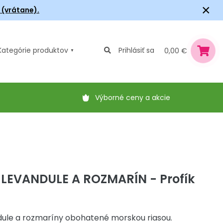
×
6 (vrátane).
Kategórie
produktov
Prihlásiť sa
0,00 €
Výborné ceny a akcie
 LEVANDULE A ROZMARÍN - Profík
dule a rozmaríny obohatené morskou riasou.