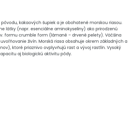
o pôvodu, kakaových šupiek a je obohatené morskou riasou.
ívne látky (napr. esenciálne aminokyseliny) ako prirodzenú
 tzv. formu crumble form (lámané – drvené pelety). Väčšina
é uvoľňovanie živín. Morská riasa obsahuje okrem základných a
v), ktoré priaznivo ovplyvňujú rast a vývoj rastlín. Vysoký
apacitu aj biologickú aktivitu pôdy.