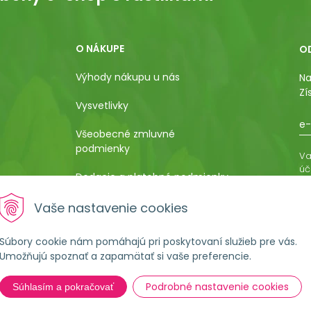
O NÁKUPE
O
Výhody nákupu u nás
Na
Zí
Vysvetlivky
e-
Všeobecné zmluvné
podmienky
Va
úč
Dodacie a platobné podmienky
os
ro
Pestovateľský manuál
Vaše nastavenie cookies
vá
al
Poučenie o uplatnení práva
Súbory cookie nám pomáhajú pri poskytovaní služieb pre vás.
kupujúceho na odstúpenie od
Umožňujú spoznať a zapamätať si vaše preferencie.
kúpnej zmluvy
Podrobné nastavenie cookies
Súhlasím a pokračovať
Formulár na ostúpenie od
zmluvy