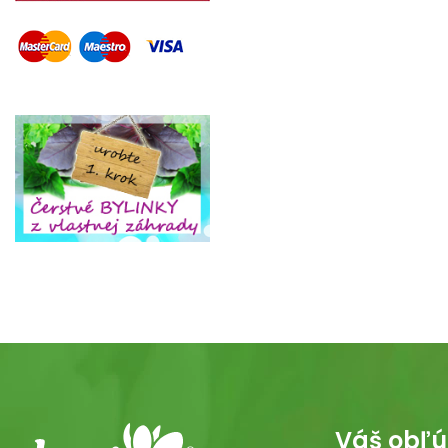
Váš obľú