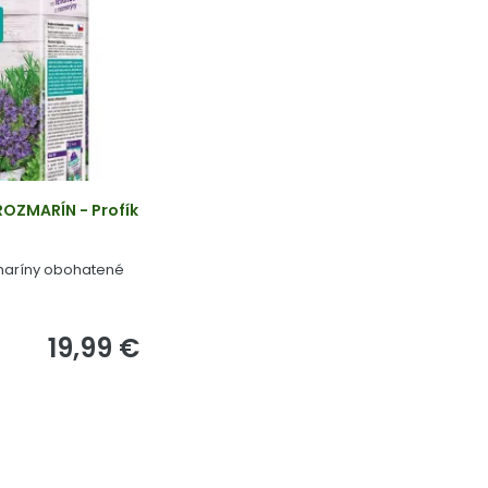
ROZMARÍN - Profík
zmaríny obohatené
19,99 €