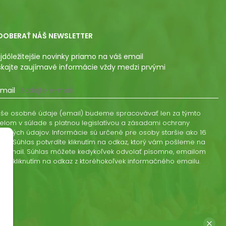
DOBERAŤ NÁŠ NEWSLETTER
jdôležitejšie novinky priamo na váš email
skajte zaujímavé informácie vždy medzi prvými
mail
še osobné údaje (email) budeme spracovávať len za týmto
elom v súlade s platnou legislatívou a zásadami ochrany
obných údajov. Informácie sú určené pre osoby staršie ako 16
kov. Súhlas potvrdíte kliknutím na odkaz, ktorý vám pošleme na
š email. Súhlas môžete kedykoľvek odvolať písomne, emailom
ebo kliknutím na odkaz z ktoréhokoľvek informačného emailu.