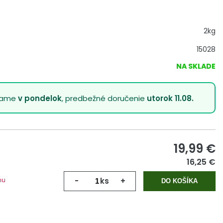
2kg
15028
NA SKLADE
lame
v pondelok
, predbežné doručenie
utorok 11.08.
19,99
€
16,25 €
mu
-
ks
+
DO KOŠÍKA