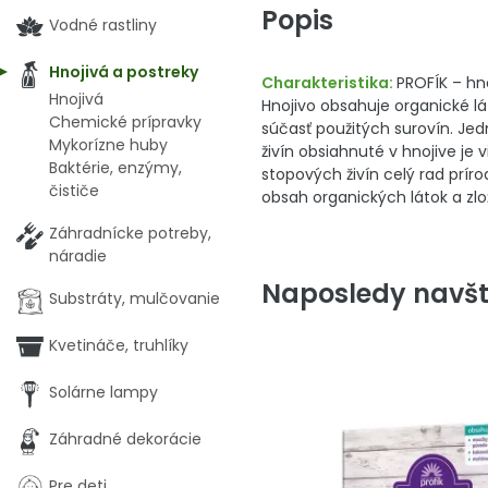
Popis
Vodné rastliny
Hnojivá a postreky
Charakteristika:
PROFÍK – hn
Hnojivá
Hnojivo obsahuje organické lát
Chemické prípravky
súčasť použitých surovín. Jed
Mykorízne huby
živín obsiahnuté v hnojive je
Baktérie, enzýmy,
stopových živín celý rad prír
čističe
obsah organických látok a zlož
Záhradnícke potreby,
náradie
Naposledy navšt
Substráty, mulčovanie
Kvetináče, truhlíky
Solárne lampy
Záhradné dekorácie
Pre deti