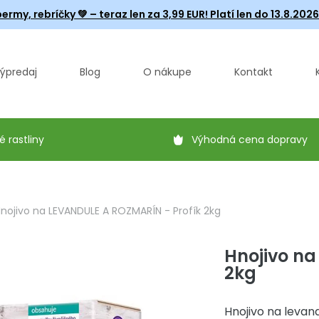
ermy, rebríčky
💚 – teraz len za 3,99 EUR! Platí len do 13.8.202
ýpredaj
Blog
O nákupe
Kontakt
é rastliny
Výhodná cena dopravy
nojivo na LEVANDULE A ROZMARÍN - Profík 2kg
Hnojivo na
2kg
Hnojivo na levan