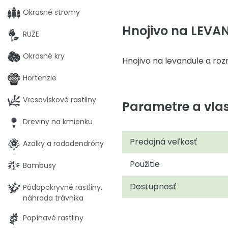
Okrasné stromy
Hnojivo na LEVA
RUŽE
Okrasné kry
Hnojivo na levandule a ro
Hortenzie
Vresoviskové rastliny
Parametre a vlas
Dreviny na kmienku
Predajná veľkosť
Azalky a rododendróny
Použitie
Bambusy
Dostupnosť
Pôdopokryvné rastliny,
náhrada trávnika
Popínavé rastliny