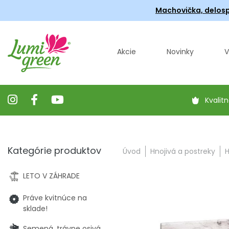
Machovička, delosp
Akcie
Novinky
V
Kvalitn
Kategórie produktov
Úvod
Hnojivá a postreky
H
LETO V ZÁHRADE
Práve kvitnúce na
sklade!
Semená, trávne osivá