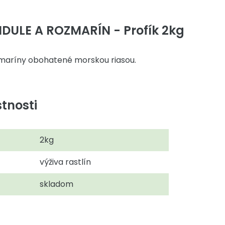
NDULE A ROZMARÍN - Profík 2kg
zmaríny obohatené morskou riasou.
tnosti
2kg
výživa rastlín
skladom