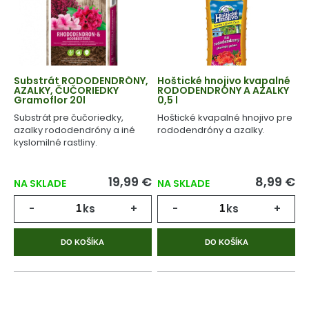
Substrát RODODENDRÓNY,
Hoštické hnojivo kvapalné
AZALKY, ČUČORIEDKY
RODODENDRÓNY A AZALKY
Gramoflor 20l
0,5 l
Substrát pre čučoriedky,
Hoštické kvapalné hnojivo pre
azalky rododendróny a iné
rododendróny a azalky.
kyslomilné rastliny.
19,99 €
8,99 €
NA SKLADE
NA SKLADE
-
ks
+
-
ks
+
DO KOŠÍKA
DO KOŠÍKA