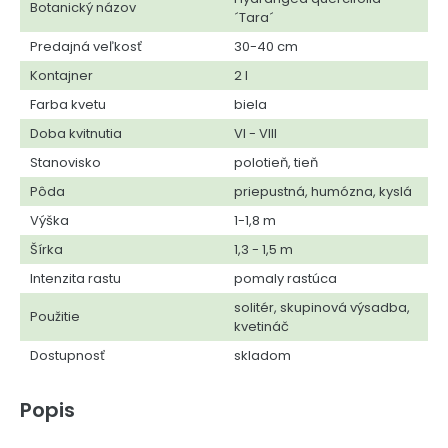
Botanický názov
´Tara´
Predajná veľkosť
30-40 cm
Kontajner
2 l
Farba kvetu
biela
Doba kvitnutia
VI - VIII
Stanovisko
polotieň, tieň
Pôda
priepustná, humózna, kyslá
Výška
1-1,8 m
Šírka
1,3 - 1,5 m
Intenzita rastu
pomaly rastúca
solitér, skupinová výsadba,
Použitie
kvetináč
Dostupnosť
skladom
Popis