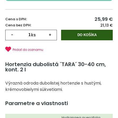
25,99
€
Cena s DPH:
Cena bez DPH:
21,13 €
-
ks
+
DO KOŠÍKA
Pridať do zoznamu
Hortenzia dubolistá ´TARA´ 30-40 cm,
kont. 2 l
Výrazná odroda dubolistej hortenzie s hustými,
krémovobielymi súkvetiami.
Parametre a vlastnosti
Hydrangea quercifolia