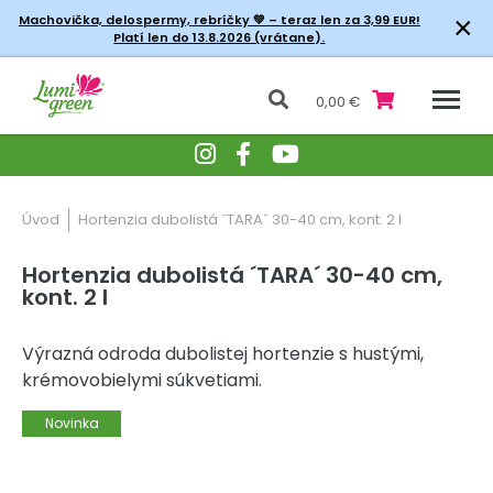
×
Machovička, delospermy, rebríčky
💚 – teraz len za 3,99 EUR!
Platí len do 13.8.2026 (vrátane).
0,00 €
Úvod
Hortenzia dubolistá ´TARA´ 30-40 cm, kont. 2 l
Hortenzia dubolistá ´TARA´ 30-40 cm,
kont. 2 l
Výrazná odroda dubolistej hortenzie s hustými,
krémovobielymi súkvetiami.
Novinka