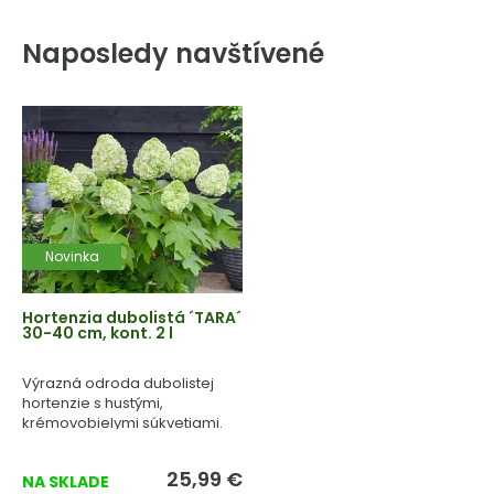
Naposledy navštívené
Novinka
Hortenzia dubolistá ´TARA´
30-40 cm, kont. 2 l
Výrazná odroda dubolistej
hortenzie s hustými,
krémovobielymi súkvetiami.
25,99 €
NA SKLADE