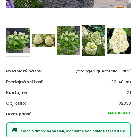
Botanický názov
Hydrangea quercifolia ´Tara´
Predajná veľkosť
30-40 cm
Kontajner
2 l
Obj. čislo:
02338
NA SKLADE
Dostupnosť:
Odosielame
v pondelok
, predbežné doručenie
utorok 11.08.