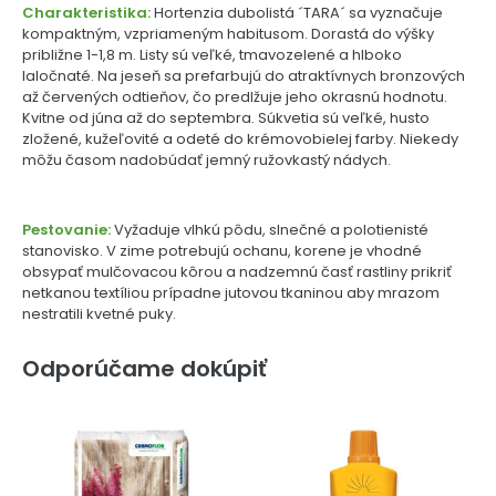
Charakteristika:
Hortenzia dubolistá ´TARA´ sa vyznačuje
kompaktným, vzpriameným habitusom. Dorastá do výšky
približne 1-1,8 m. Listy sú veľké, tmavozelené a hlboko
laločnaté. Na jeseň sa prefarbujú do atraktívnych bronzových
až červených odtieňov, čo predlžuje jeho okrasnú hodnotu.
Kvitne od júna až do septembra. Súkvetia sú veľké, husto
zložené, kužeľovité a odeté do krémovobielej farby. Niekedy
môžu časom nadobúdať jemný ružovkastý nádych.
Pestovanie:
Vyžaduje vlhkú pôdu, slnečné a polotienisté
stanovisko. V zime potrebujú ochanu, korene je vhodné
obsypať mulčovacou kôrou a nadzemnú časť rastliny prikriť
netkanou textíliou prípadne jutovou tkaninou aby mrazom
nestratili kvetné puky.
Odporúčame dokúpiť