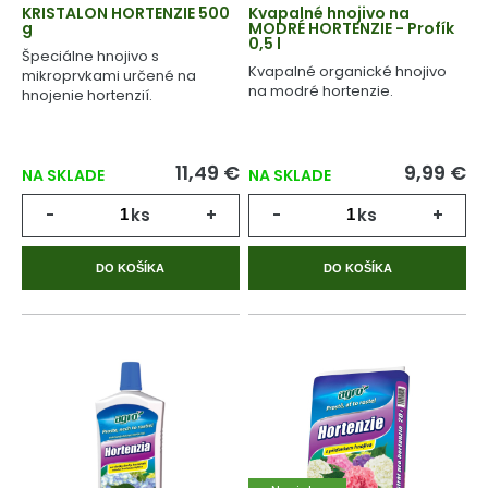
KRISTALON HORTENZIE 500
Kvapalné hnojivo na
g
MODRÉ HORTENZIE - Profík
0,5 l
Špeciálne hnojivo s
Kvapalné organické hnojivo
mikroprvkami určené na
na modré hortenzie.
hnojenie hortenzií.
11,49 €
9,99 €
NA SKLADE
NA SKLADE
-
ks
+
-
ks
+
DO KOŠÍKA
DO KOŠÍKA