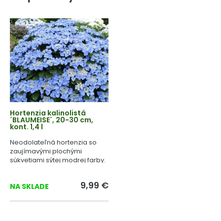
Hortenzia kalinolistá
´BLAUMEISE´, 20-30 cm,
kont. 1,4 l
Neodolateľná hortenzia so
zaujímavými plochými
súkvetiami sýtej modrej farby.
9,99 €
NA SKLADE