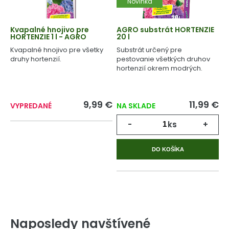
Novinka
Kvapalné hnojivo pre
AGRO substrát HORTENZIE
HORTENZIE 1 l - AGRO
20 l
Kvapalné hnojivo pre všetky
Substrát určený pre
druhy hortenzií.
pestovanie všetkých druhov
hortenzií okrem modrých.
9,99 €
11,99 €
VYPREDANÉ
NA SKLADE
-
ks
+
DO KOŠÍKA
Naposledy navštívené