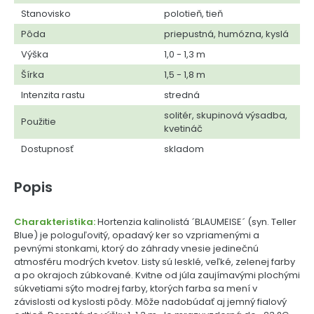
Stanovisko
polotieň, tieň
Pôda
priepustná, humózna, kyslá
Výška
1,0 - 1,3 m
Šírka
1,5 - 1,8 m
Intenzita rastu
stredná
solitér, skupinová výsadba,
Použitie
kvetináč
Dostupnosť
skladom
Popis
Charakteristika:
Hortenzia kalinolistá ´BLAUMEISE´ (syn. Teller
Blue) je pologuľovitý, opadavý ker so vzpriamenými a
pevnými stonkami, ktorý do záhrady vnesie jedinečnú
atmosféru modrých kvetov. Listy sú lesklé, veľké, zelenej farby
a po okrajoch zúbkované. Kvitne od júla zaujímavými plochými
súkvetiami sýto modrej farby, ktorých farba sa mení v
závislosti od kyslosti pôdy. Môže nadobúdať aj jemný fialový