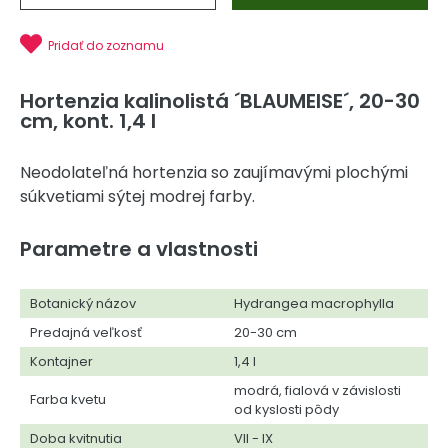
Pridať do zoznamu
Hortenzia kalinolistá ´BLAUMEISE´, 20-30
cm, kont. 1,4 l
Neodolateľná hortenzia so zaujímavými plochými
súkvetiami sýtej modrej farby.
Parametre a vlastnosti
Botanický názov
Hydrangea macrophylla
Predajná veľkosť
20-30 cm
Kontajner
1,4 l
modrá, fialová v závislosti
Farba kvetu
od kyslosti pôdy
Doba kvitnutia
VII - IX