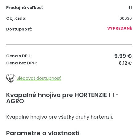
Predajná veľkosť
1 l
Obj. čislo:
00636
VYPREDANÉ
Dostupnosť:
9,99
€
Cena s DPH:
Cena bez DPH:
8,12 €
Sledovať dostupnosť
Kvapalné hnojivo pre HORTENZIE 1 l -
AGRO
Kvapalné hnojivo pre všetky druhy hortenzií.
Parametre a vlastnosti