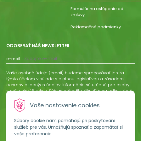
Formulár na ostúpenie od
zmluvy
Reklamačné podmienky
ODOBERAŤ NÁŠ NEWSLETTER
e-mail
Vaše osobné údaje (email) budeme spracovávať len za
týmto účelom v súlade s platnou legislatívou a zásadami
ochrany osobných údajov. Informácie sú určené pre osoby
staršie ako 16 rokov. Súhlas potvrdíte kliknutím na odkaz, ktorý
vám pošleme na váš email. Súhlas môžete kedykoľvek
odvolať písomne, emailom alebo kliknutím na odkaz z
Vaše nastavenie cookies
ktoréhokoľvek informačného emailu.
Súbory cookie nám pomáhajú pri poskytovaní
ODOBERAŤ
služieb pre vás. Umožňujú spoznať a zapamätať si
vaše preferencie.