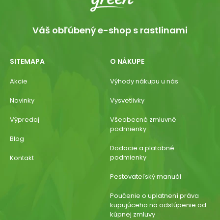
Váš obľúbený e-shop s rastlinami
SITEMAPA
O NÁKUPE
Akcie
Výhody nákupu u nás
Novinky
Vysvetlivky
Výpredaj
Všeobecné zmluvné
podmienky
Blog
Dodacie a platobné
podmienky
Kontakt
Pestovateľský manuál
Poučenie o uplatnení práva
kupujúceho na odstúpenie od
kúpnej zmluvy