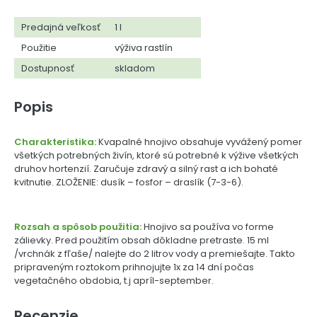
Predajná veľkosť
1 l
Použitie
výživa rastlín
Dostupnosť
skladom
Popis
Charakteristika:
Kvapalné hnojivo obsahuje vyvážený pomer
všetkých potrebných živín, ktoré sú potrebné k výžive všetkých
druhov hortenzií. Zaručuje zdravý a silný rast a ich bohaté
kvitnutie. ZLOŽENIE: dusík – fosfor – draslík (7-3-6).
Rozsah a spôsob použitia:
Hnojivo sa používa vo forme
zálievky. Pred použitím obsah dôkladne pretraste. 15 ml
/vrchnák z fľaše/ nalejte do 2 litrov vody a premiešajte. Takto
pripraveným roztokom prihnojujte 1x za 14 dní počas
vegetačného obdobia, t.j apríl-september.
Recenzie