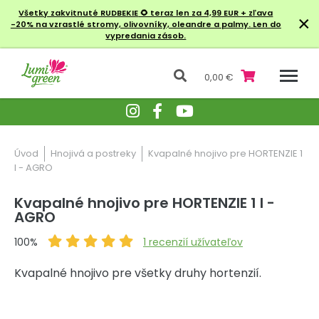
Všetky zakvitnuté RUDBEKIE
🌻 teraz len za 4,99 EUR + zľava
×
-20% na vzrastlé stromy, olivovníky, oleandre a palmy. Len do
vypredania zásob.
0,00 €
Úvod
Hnojivá a postreky
Kvapalné hnojivo pre HORTENZIE 1
l - AGRO
Kvapalné hnojivo pre HORTENZIE 1 l -
AGRO
100%
1
recenzií užívateľov
Kvapalné hnojivo pre všetky druhy hortenzií.