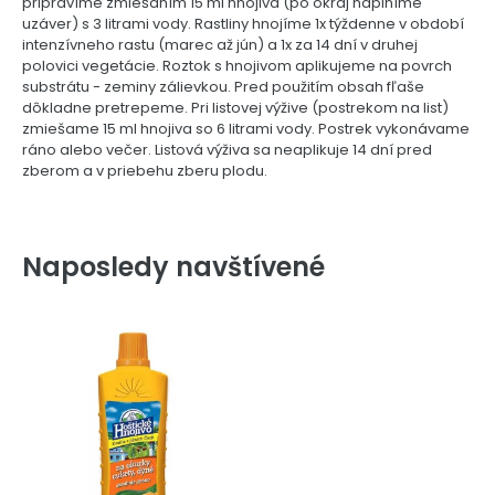
pripravíme zmiešaním 15 ml hnojiva (po okraj naplníme
uzáver) s 3 litrami vody. Rastliny hnojíme 1x týždenne v období
intenzívneho rastu (marec až jún) a 1x za 14 dní v druhej
polovici vegetácie. Roztok s hnojivom aplikujeme na povrch
substrátu - zeminy zálievkou. Pred použitím obsah fľaše
dôkladne pretrepeme. Pri listovej výžive (postrekom na list)
zmiešame 15 ml hnojiva so 6 litrami vody. Postrek vykonávame
ráno alebo večer. Listová výživa sa neaplikuje 14 dní pred
zberom a v priebehu zberu plodu.
Naposledy navštívené