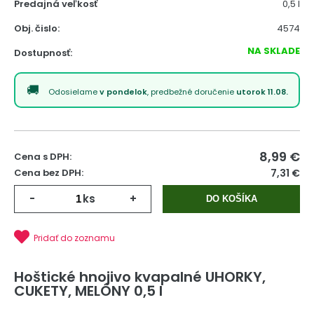
Predajná veľkosť
0,5 l
Obj. čislo:
4574
NA SKLADE
Dostupnosť:
Odosielame
v pondelok
, predbežné doručenie
utorok 11.08.
8,99
€
Cena s DPH:
Cena bez DPH:
7,31 €
-
ks
+
DO KOŠÍKA
Pridať do zoznamu
Hoštické hnojivo kvapalné UHORKY,
CUKETY, MELÓNY 0,5 l