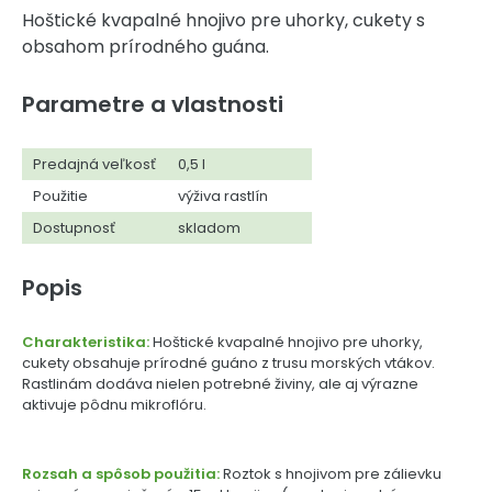
Hoštické kvapalné hnojivo pre uhorky, cukety s
obsahom prírodného guána.
Parametre a vlastnosti
Predajná veľkosť
0,5 l
Použitie
výživa rastlín
Dostupnosť
skladom
Popis
Charakteristika:
Hoštické kvapalné hnojivo pre uhorky,
cukety obsahuje prírodné guáno z trusu morských vtákov.
Rastlinám dodáva nielen potrebné živiny, ale aj výrazne
aktivuje pôdnu mikroflóru.
Rozsah a spôsob použitia:
Roztok s hnojivom pre zálievku