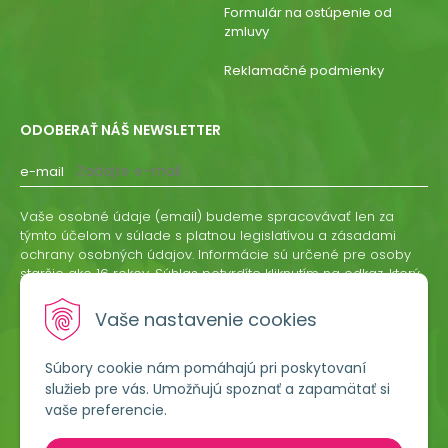
Formulár na ostúpenie od
zmluvy
Reklamačné podmienky
ODOBERAŤ NÁŠ NEWSLETTER
e-mail
Vaše osobné údaje (email) budeme spracovávať len za
týmto účelom v súlade s platnou legislatívou a zásadami
ochrany osobných údajov. Informácie sú určené pre osoby
staršie ako 16 rokov. Súhlas potvrdíte kliknutím na odkaz, ktorý
vám pošleme na váš email. Súhlas môžete kedykoľvek
odvolať písomne, emailom alebo kliknutím na odkaz z
Vaše nastavenie cookies
ktoréhokoľvek informačného emailu.
Súbory cookie nám pomáhajú pri poskytovaní
ODOBERAŤ
služieb pre vás. Umožňujú spoznať a zapamätať si
vaše preferencie.