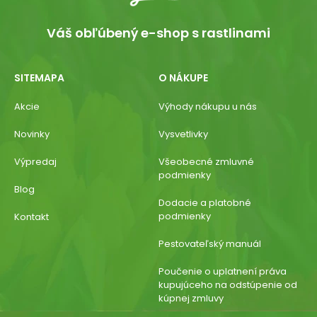
Váš obľúbený e-shop s rastlinami
SITEMAPA
O NÁKUPE
Akcie
Výhody nákupu u nás
Novinky
Vysvetlivky
Výpredaj
Všeobecné zmluvné
podmienky
Blog
Dodacie a platobné
podmienky
Kontakt
Pestovateľský manuál
Poučenie o uplatnení práva
kupujúceho na odstúpenie od
kúpnej zmluvy