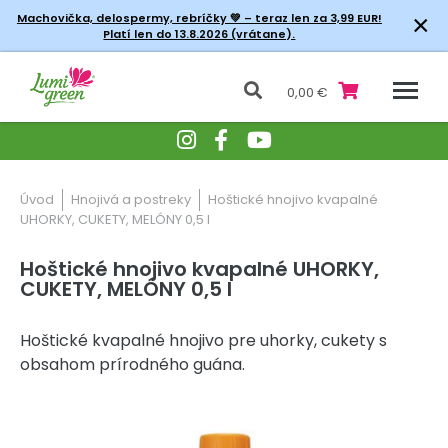
×
Machovička, delospermy, rebríčky
💚 – teraz len za 3,99 EUR!
Platí len do 13.8.2026 (vrátane).
0,00 €
Úvod
Hnojivá a postreky
Hoštické hnojivo kvapalné
UHORKY, CUKETY, MELÓNY 0,5 l
Hoštické hnojivo kvapalné UHORKY,
CUKETY, MELÓNY 0,5 l
Hoštické kvapalné hnojivo pre uhorky, cukety s
obsahom prírodného guána.