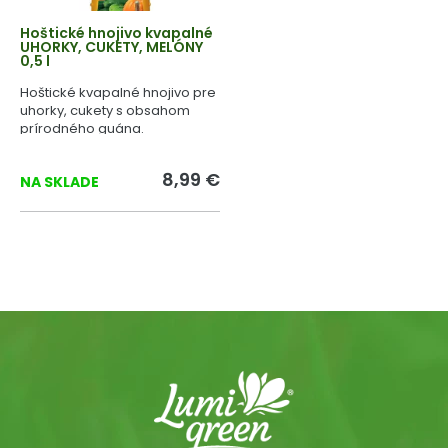
Hoštické hnojivo kvapalné
UHORKY, CUKETY, MELÓNY
0,5 l
Hoštické kvapalné hnojivo pre
uhorky, cukety s obsahom
prírodného guána.
8,99 €
NA SKLADE