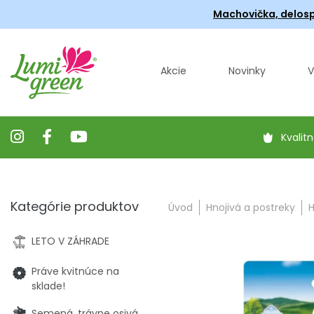
Machovička, delosp
Akcie
Novinky
V
Kvalitn
Kategórie produktov
Úvod
Hnojivá a postreky
H
LETO V ZÁHRADE
Práve kvitnúce na
sklade!
Semená, trávne osivá