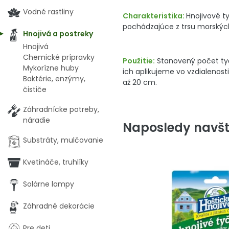
Vodné rastliny
Charakteristika:
Hnojivové t
pochádzajúce z trsu morských 
Hnojivá a postreky
Hnojivá
Chemické prípravky
Použitie:
Stanovený počet tyč
Mykorízne huby
ich aplikujeme vo vzdialenosti
Baktérie, enzýmy,
až 20 cm.
čističe
Záhradnícke potreby,
náradie
Naposledy navšt
Substráty, mulčovanie
Kvetináče, truhlíky
Solárne lampy
Záhradné dekorácie
Pre deti