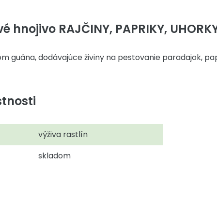
vé hnojivo RAJČINY, PAPRIKY, UHORKY
om guána, dodávajúce živiny na pestovanie paradajok, pap
tnosti
výživa rastlín
skladom