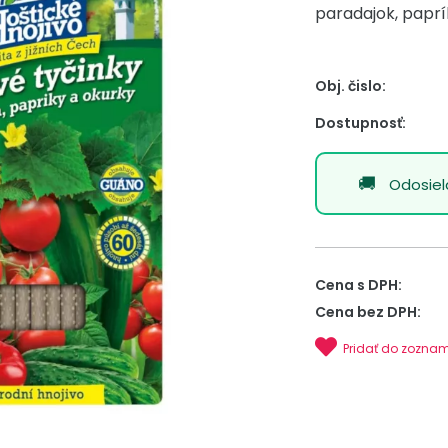
paradajok, paprík
Obj. čislo:
Dostupnosť:
Odosie
Cena s DPH:
Cena bez DPH:
Pridať do zozna