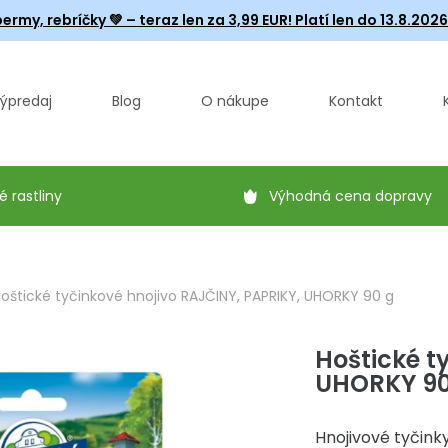
ermy, rebríčky
💚 – teraz len za 3,99 EUR! Platí len do 13.8.202
ýpredaj
Blog
O nákupe
Kontakt
é rastliny
Výhodná cena dopravy
oštické tyčinkové hnojivo RAJČINY, PAPRIKY, UHORKY 90 g
Hoštické t
UHORKY 90
Hnojivové tyčink