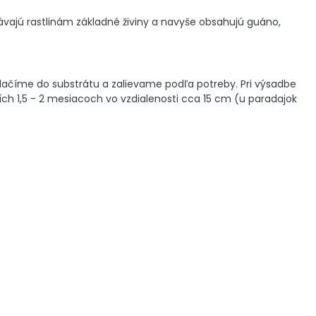
ávajú rastlinám základné živiny a navyše obsahujú guáno,
lačíme do substrátu a zalievame podľa potreby. Pri výsadbe
ších 1,5 - 2 mesiacoch vo vzdialenosti cca 15 cm (u paradajok