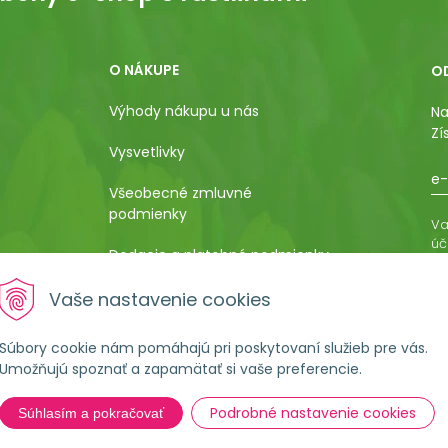
O NÁKUPE
O
Výhody nákupu u nás
Na
Zí
Vysvetlivky
e-
Všeobecné zmluvné
podmienky
Va
úč
Dodacie a platobné podmienky
os
ro
Pestovateľský manuál
Vaše nastavenie cookies
vá
al
Poučenie o uplatnení práva
Súbory cookie nám pomáhajú pri poskytovaní služieb pre vás.
kupujúceho na odstúpenie od
Umožňujú spoznať a zapamätať si vaše preferencie.
kúpnej zmluvy
Podrobné nastavenie cookies
Súhlasím a pokračovať
Formulár na ostúpenie od
zmluvy