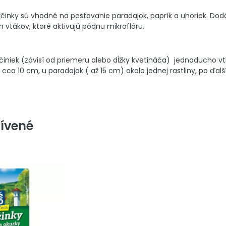
yčinky sú vhodné na pestovanie paradajok, paprík a uhoriek. Dod
vtákov, ktoré aktivujú pôdnu mikroflóru.
iniek (závisí od priemeru alebo dĺžky kvetináča) jednoducho vt
 cca 10 cm, u paradajok ( až 15 cm) okolo jednej rastliny, po ďal
ívené