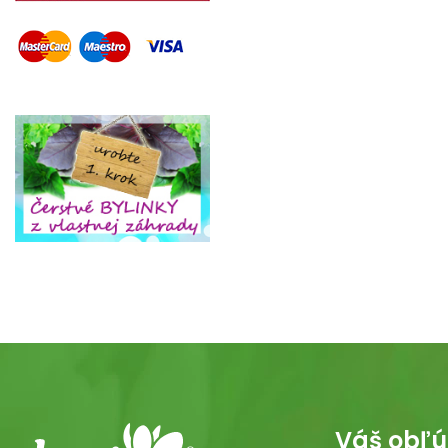
Váš obľú