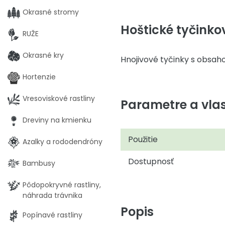
Okrasné stromy
Hoštické tyčinko
RUŽE
Okrasné kry
Hnojivové tyčinky s obsah
Hortenzie
Vresoviskové rastliny
Parametre a vlas
Dreviny na kmienku
Použitie
Azalky a rododendróny
Dostupnosť
Bambusy
Pôdopokryvné rastliny,
náhrada trávnika
Popis
Popínavé rastliny