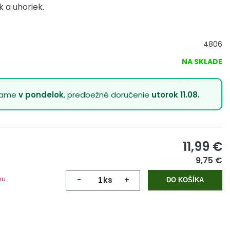
 a uhoriek.
4806
NA SKLADE
lame
v pondelok
, predbežné doručenie
utorok 11.08.
11,99
€
9,75 €
mu
-
ks
+
DO KOŠÍKA