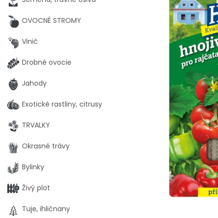
OVOCNÉ STROMY
Vinič
Drobné ovocie
Jahody
Exotické rastliny, citrusy
TRVALKY
Okrasné trávy
Bylinky
Živý plot
Tuje, ihličnany