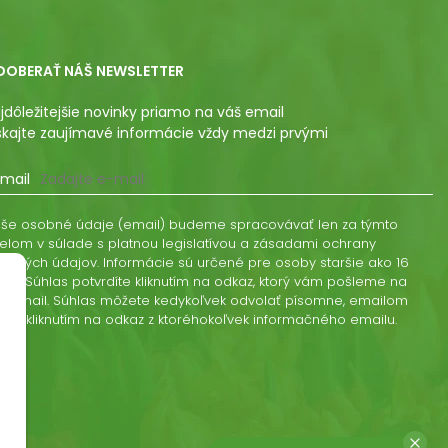
DOBERAŤ NÁŠ NEWSLETTER
jdôležitejšie novinky priamo na váš email
skajte zaujímavé informácie vždy medzi prvými
mail
še osobné údaje (email) budeme spracovávať len za týmto
elom v súlade s platnou legislatívou a zásadami ochrany
obných údajov. Informácie sú určené pre osoby staršie ako 16
kov. Súhlas potvrdíte kliknutím na odkaz, ktorý vám pošleme na
š email. Súhlas môžete kedykoľvek odvolať písomne, emailom
ebo kliknutím na odkaz z ktoréhokoľvek informačného emailu.