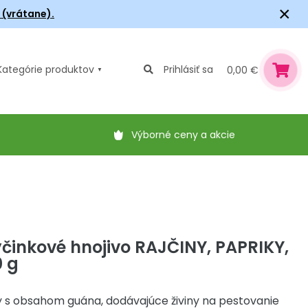
×
6 (vrátane).
Kategórie
produktov
Prihlásiť sa
0,00 €
Výborné ceny a akcie
yčinkové hnojivo RAJČINY, PAPRIKY,
 g
y s obsahom guána, dodávajúce živiny na pestovanie