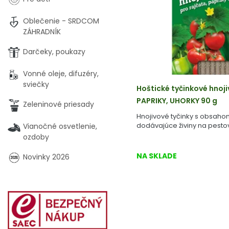
Oblečenie - SRDCOM
ZÁHRADNÍK
Darčeky, poukazy
Vonné oleje, difuzéry,
sviečky
Hoštické tyčinkové hnoji
PAPRIKY, UHORKY 90 g
Zeleninové priesady
Hnojivové tyčinky s obsah
dodávajúce živiny na pesto
Vianočné osvetlenie,
paprík a uhoriek.
ozdoby
NA SKLADE
Novinky 2026