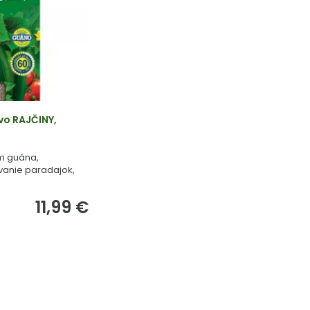
vo RAJČINY,
om guána,
vanie paradajok,
11,99 €