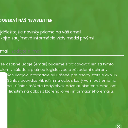
DOBERAŤ NÁŠ NEWSLETTER
jdôležitejšie novinky priamo na váš email
skajte zaujímavé informácie vždy medzi prvými
mail
še osobné údaje (email) budeme spracovávať len za týmto
elom v súlade s platnou legislatívou a zásadami ochrany
obných údajov. Informácie sú určené pre osoby staršie ako 16
kov. Súhlas potvrdíte kliknutím na odkaz, ktorý vám pošleme na
š email. Súhlas môžete kedykoľvek odvolať písomne, emailom
ebo kliknutím na odkaz z ktoréhokoľvek informačného emailu.