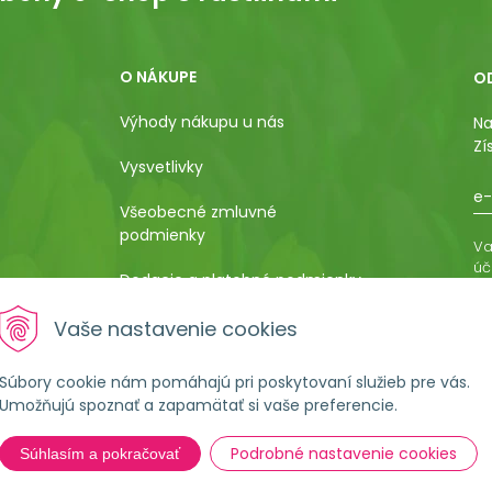
O NÁKUPE
O
Výhody nákupu u nás
Na
Zí
Vysvetlivky
e-
Všeobecné zmluvné
podmienky
Va
úč
Dodacie a platobné podmienky
os
ro
Pestovateľský manuál
Vaše nastavenie cookies
vá
al
Poučenie o uplatnení práva
Súbory cookie nám pomáhajú pri poskytovaní služieb pre vás.
kupujúceho na odstúpenie od
Umožňujú spoznať a zapamätať si vaše preferencie.
kúpnej zmluvy
Podrobné nastavenie cookies
Súhlasím a pokračovať
Formulár na ostúpenie od
zmluvy