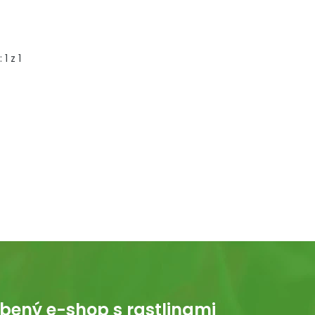
:
1
z
1
bený e-shop s rastlinami