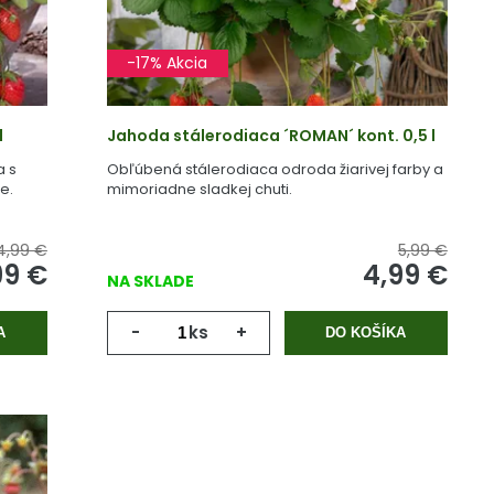
-17% Akcia
l
Jahoda stálerodiaca ´ROMAN´ kont. 0,5 l
a s
Obľúbená stálerodiaca odroda žiarivej farby a
e.
mimoriadne sladkej chuti.
4,99 €
5,99 €
99
€
4,99
€
NA SKLADE
-
ks
+
A
DO KOŠÍKA