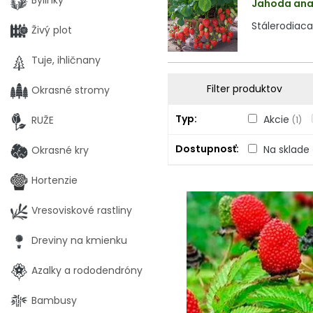
Bylinky
Jahoda anan
Stálerodiaca
Živý plot
Tuje, ihličnany
Filter produktov
Okrasné stromy
Typ
Akcie
RUŽE
(1)
Dostupnosť
Na sklade
Okrasné kry
Hortenzie
Vresoviskové rastliny
Dreviny na kmienku
Azalky a rododendróny
Bambusy