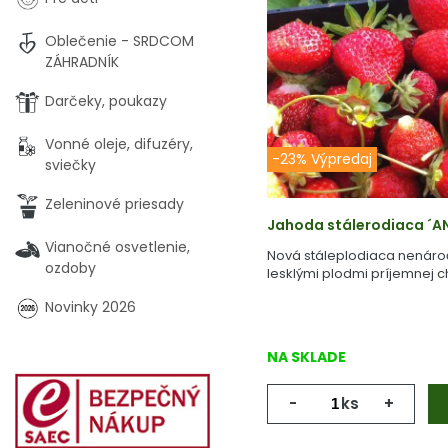
Oblečenie - SRDCOM
ZÁHRADNÍK
Darčeky, poukazy
Vonné oleje, difuzéry,
-23% Výpredaj
sviečky
Zeleninové priesady
Jahoda stálerodiaca ´ANA
Vianočné osvetlenie,
Nová stáleplodiaca nenáro
ozdoby
lesklými plodmi príjemnej ch
Novinky 2026
NA SKLADE
-
ks
+