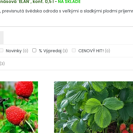
ásová ´ELAN´, kont. 0,5 l
-
NA SKLADE
, previsnutá švédska odroda s veľkými a sladkými plodmi príjem
Novinky
% Výpredaj
CENOVÝ HIT!
(0)
(3)
(0)
(3)