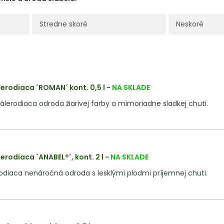
Stredne skoré
Neskoré
erodiaca ´ROMAN´ kont. 0,5 l
-
NA SKLADE
lerodiaca odroda žiarivej farby a mimoriadne sladkej chuti.
erodiaca ´ANABEL®´, kont. 2 l
-
NA SKLADE
odiaca nenáročná odroda s lesklými plodmi príjemnej chuti.