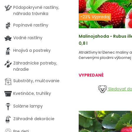
Pôdopokryvné rastliny,
náhrada trávnika
-23% Výpredaj
Popínavé rastliny
Malinojahoda - Rubus ill
Vodné rastliny
0,8 l
Hnojivá a postreky
Atraktívny kríženec maliny a
červenými plodmi výbornej 
Záhradnícke potreby,
náradie
VYPREDANÉ
Substráty, mulčovanie
Sledovať d
Kvetináče, truhlíky
Solárne lampy
Záhradné dekorácie
Pre deti