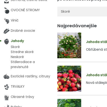
OVOCNÉ STROMY
Skoré
Vinič
Najpredávanejšie
Drobné ovocie
Jahody
Jahoda stál
Skoré
Obľúbená stá
Stredne skoré
Neskoré
Stálerodiace a
previsnuté
Jahoda stál
Exotické rastliny, citrusy
Nová stálepl
TRVALKY
Okrasné trávy