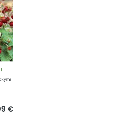
l
dkými
99
€