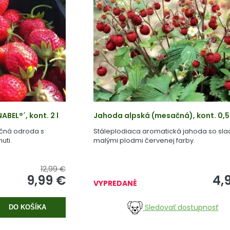
BEL®´, kont. 2 l
Jahoda alpská (mesačná), kont. 0,5 
čná odroda s
Stáleplodiaca aromatická jahoda so sla
uti.
malými plodmi červenej farby.
12,99 €
9,99
€
4,
VYPREDANÉ
Sledovať dostupnosť
DO KOŠÍKA