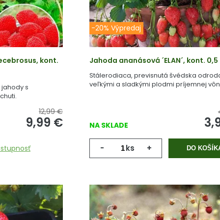
-20% Výpredaj
ecebrosus, kont.
Jahoda ananásová ´ELAN´, kont. 0,5 
Stálerodiaca, previsnutá švédska odrod
veľkými a sladkými plodmi príjemnej vôn
 jahody s
chuti.
12,99 €
9,99
€
3,
NA SKLADE
-
ks
+
ostupnosť
DO KOŠÍK