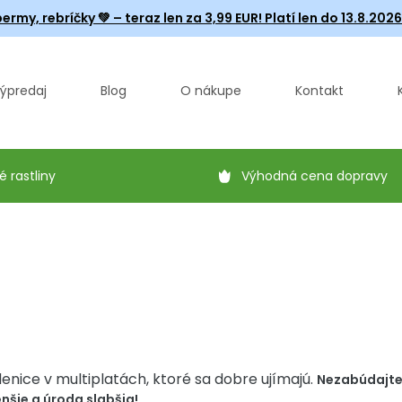
ermy, rebríčky
💚 – teraz len za 3,99 EUR! Platí len do 13.8.202
ýpredaj
Blog
O nákupe
Kontakt
é rastliny
Výhodná cena dopravy
nice v multiplatách, ktoré sa dobre ujímajú.
Nezabúdajte,
nšie a úroda slabšia!