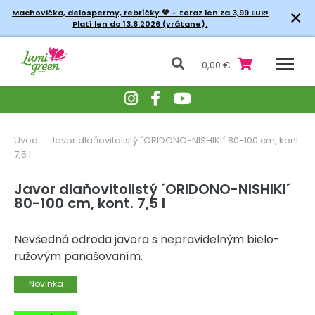
×
Machovička, delospermy, rebríčky
💚 – teraz len za 3,99 EUR!
Platí len do 13.8.2026 (vrátane).
0,00 €
Úvod
Javor dlaňovitolistý ´ORIDONO-NISHIKI´ 80-100 cm, kont.
7,5 l
Javor dlaňovitolistý ´ORIDONO-NISHIKI´
80-100 cm, kont. 7,5 l
Nevšedná odroda javora s nepravidelným bielo-
ružovým panašovaním.
Novinka
-20% Zľava