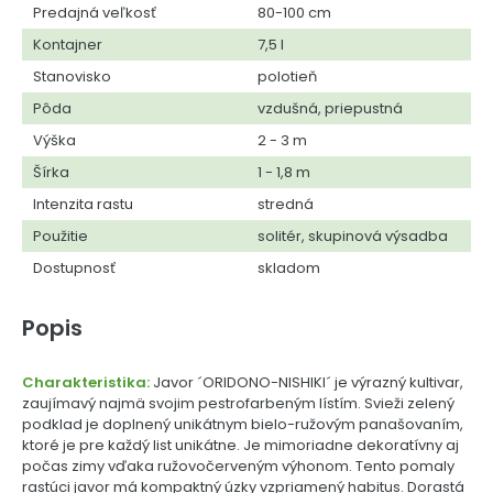
Predajná veľkosť
80-100 cm
Kontajner
7,5 l
Stanovisko
polotieň
Pôda
vzdušná, priepustná
Výška
2 - 3 m
Šírka
1 - 1,8 m
Intenzita rastu
stredná
Použitie
solitér, skupinová výsadba
Dostupnosť
skladom
Popis
Charakteristika:
Javor ´ORIDONO-NISHIKI´ je výrazný kultivar,
zaujímavý najmä svojim pestrofarbeným lístím. Svieži zelený
podklad je doplnený unikátnym bielo-ružovým panašovaním,
ktoré je pre každý list unikátne. Je mimoriadne dekoratívny aj
počas zimy vďaka ružovočerveným výhonom. Tento pomaly
rastúci javor má kompaktný úzky vzpriamený habitus. Dorastá