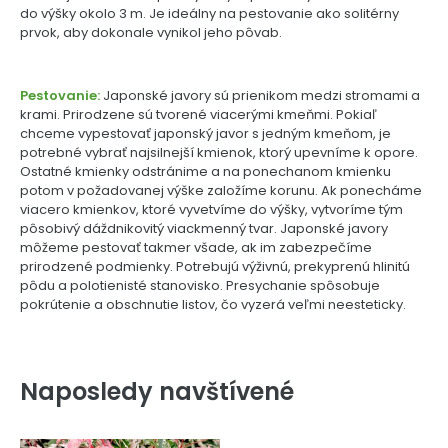
do výšky okolo 3 m. Je ideálny na pestovanie ako solitérny
prvok, aby dokonale vynikol jeho pôvab.
Pestovanie:
Japonské javory sú prienikom medzi stromami a
krami. Prirodzene sú tvorené viacerými kmeňmi. Pokiaľ
chceme vypestovať japonský javor s jedným kmeňom, je
potrebné vybrať najsilnejší kmienok, ktorý upevníme k opore.
Ostatné kmienky odstránime a na ponechanom kmienku
potom v požadovanej výške založíme korunu. Ak ponecháme
viacero kmienkov, ktoré vyvetvíme do výšky, vytvoríme tým
pôsobivý dáždnikovitý viackmenný tvar. Japonské javory
môžeme pestovať takmer všade, ak im zabezpečíme
prirodzené podmienky. Potrebujú výživnú, prekyprenú hlinitú
pôdu a polotienisté stanovisko. Presychanie spôsobuje
pokrútenie a obschnutie listov, čo vyzerá veľmi neesteticky.
Naposledy navštívené