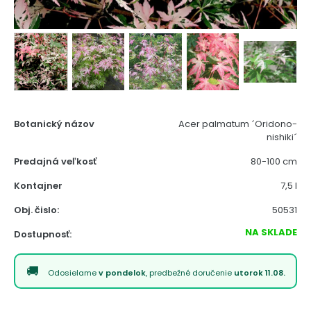
Botanický názov
Acer palmatum ´Oridono-
nishiki´
Predajná veľkosť
80-100 cm
Kontajner
7,5 l
Obj. čislo:
50531
NA SKLADE
Dostupnosť:
Odosielame
v pondelok
, predbežné doručenie
utorok 11.08.