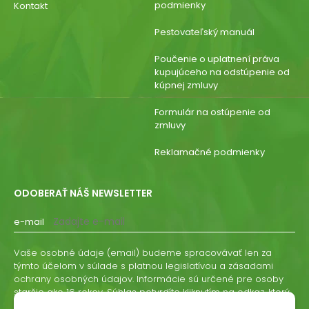
podmienky
Kontakt
Pestovateľský manuál
Poučenie o uplatnení práva
kupujúceho na odstúpenie od
kúpnej zmluvy
Formulár na ostúpenie od
zmluvy
Reklamačné podmienky
ODOBERAŤ NÁŠ NEWSLETTER
e-mail
Vaše osobné údaje (email) budeme spracovávať len za
týmto účelom v súlade s platnou legislatívou a zásadami
ochrany osobných údajov. Informácie sú určené pre osoby
staršie ako 16 rokov. Súhlas potvrdíte kliknutím na odkaz, ktorý
vám pošleme na váš email. Súhlas môžete kedykoľvek