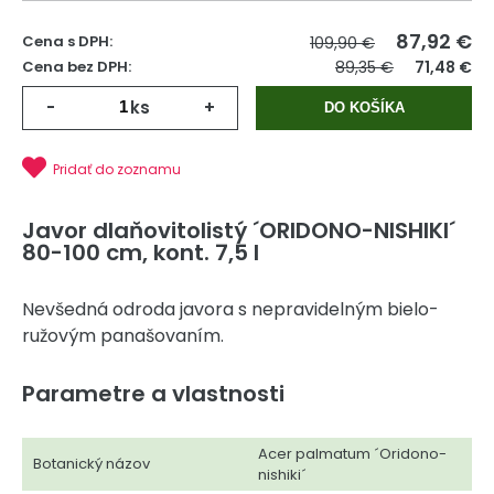
87,92
€
Cena s DPH:
109,90 €
Cena bez DPH:
89,35 €
71,48 €
-
ks
+
DO KOŠÍKA
Pridať do zoznamu
Javor dlaňovitolistý ´ORIDONO-NISHIKI´
80-100 cm, kont. 7,5 l
Nevšedná odroda javora s nepravidelným bielo-
ružovým panašovaním.
Parametre a vlastnosti
Acer palmatum ´Oridono-
Botanický názov
nishiki´