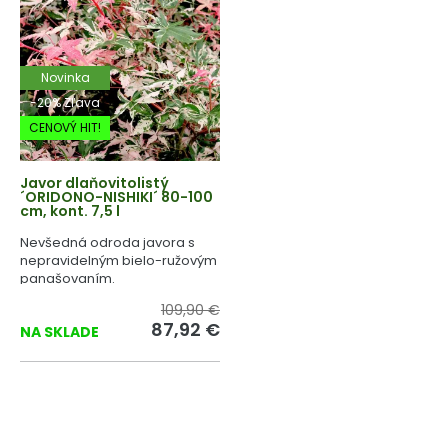
Novinka
-20% Zľava
CENOVÝ HIT!
Javor dlaňovitolistý
´ORIDONO-NISHIKI´ 80-100
cm, kont. 7,5 l
Nevšedná odroda javora s
nepravidelným bielo-ružovým
panašovaním.
109,90 €
87,92 €
NA SKLADE