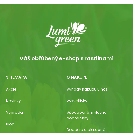
Váš obľúbený e-shop s rastlinami
SITEMAPA
O NÁKUPE
Akcie
Výhody nákupu u nás
Novinky
Vysvetlivky
Výpredaj
Všeobecné zmluvné
podmienky
Blog
Dodacie a platobné