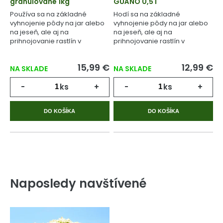
granulované 1kg
GUÁNO 0,5 l
Používa sa na základné
Hodí sa na základné
vyhnojenie pôdy na jar alebo
vyhnojenie pôdy na jar alebo
na jeseň, ale aj na
na jeseň, ale aj na
prihnojovanie rastlín v
prihnojovanie rastlín v
priebehu celého
priebehu celého
vegetačného cyklu.
vegetačného cyklu.
15,99 €
12,99 €
NA SKLADE
NA SKLADE
-
ks
+
-
ks
+
DO KOŠÍKA
DO KOŠÍKA
Naposledy navštívené