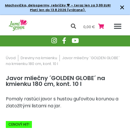
×
Machovička, delospermy, rebríčky
💚 – teraz len za 3,99 EUR!
Platí len do 13.8.2026 (vrátane).
0,00 €
Úvod
Dreviny na kmienku
Javor mliečny ´GOLDEN GLOBE´
na kmienku 180 cm, kont. 10 l
Javor mliečny ´GOLDEN GLOBE´ na
kmienku 180 cm, kont. 10 l
Pomaly rastúci javor s hustou guľovitou korunou a
zlatožltými listami na jar.
-20% Zľava
CENOVÝ HIT!