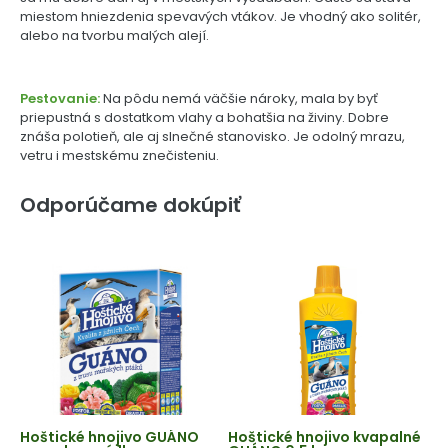
miestom hniezdenia spevavých vtákov. Je vhodný ako solitér,
alebo na tvorbu malých alejí.
Pestovanie:
Na pôdu nemá väčšie nároky, mala by byť
priepustná s dostatkom vlahy a bohatšia na živiny. Dobre
znáša polotieň, ale aj slnečné stanovisko. Je odolný mrazu,
vetru i mestskému znečisteniu.
Odporúčame dokúpiť
Hoštické hnojivo GUÁNO
Hoštické hnojivo kvapalné