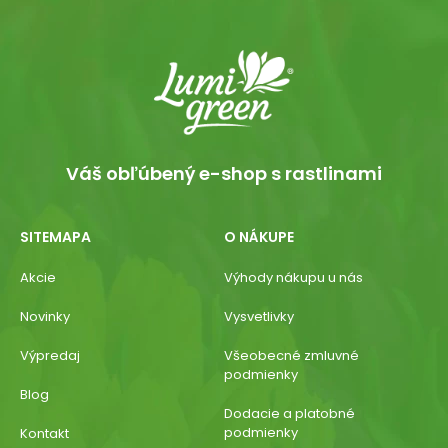
Váš obľúbený e-shop s rastlinami
SITEMAPA
O NÁKUPE
Akcie
Výhody nákupu u nás
Novinky
Vysvetlivky
Výpredaj
Všeobecné zmluvné
podmienky
Blog
Dodacie a platobné
podmienky
Kontakt