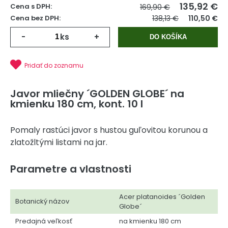
135,92
€
Cena s DPH:
169,90 €
Cena bez DPH:
138,13 €
110,50 €
-
ks
+
DO KOŠÍKA
Pridať do zoznamu
Javor mliečny ´GOLDEN GLOBE´ na
kmienku 180 cm, kont. 10 l
Pomaly rastúci javor s hustou guľovitou korunou a
zlatožltými listami na jar.
Parametre a vlastnosti
Acer platanoides ´Golden
Botanický názov
Globe´
Predajná veľkosť
na kmienku 180 cm