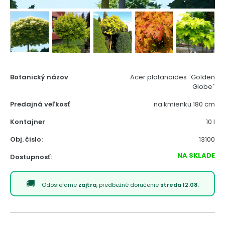
Botanický názov
Acer platanoides ´Golden
Globe´
Predajná veľkosť
na kmienku 180 cm
Kontajner
10 l
Obj. čislo:
13100
NA SKLADE
Dostupnosť:
Odosielame
zajtra
, predbežné doručenie
streda 12.08.