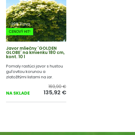
-20% Zľava
CENOVÝ HIT!
Javor mliečny ´GOLDEN
GLOBE´ na kmienku 180 cm,
kont. 10 l
Pomaly rastúci javor s hustou
guľovitou korunou a
zlatožltými listami na jar.
169,90 €
135,92 €
NA SKLADE