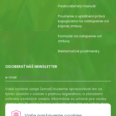
Pestovateľský manuál
Poučenie o uplatnení práva
kupujúceho na odstúpenie od
kúpnej zmluvy
Formulár na ostúpenie od
zmluvy
Reklamačné podmienky
ODOBERAŤ NÁŠ NEWSLETTER
e-mail
Vaše osobné údaje (email) budeme spracovávať len za
týmto účelom v súlade s platnou legislatívou a zásadami
ochrany osobných údajov. Informácie sú určené pre osoby
staršie ako 16 rokov. Súhlas potvrdíte kliknutím na odkaz, ktorý
vám pošleme na váš email. Súhlas môžete kedykoľvek
odvolať písomne, emailom alebo kliknutím na odkaz z
Vaše nastavenie cookies