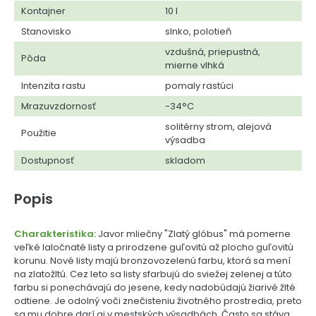
Kontajner
10 l
Stanovisko
slnko, polotieň
vzdušná, priepustná,
Pôda
mierne vlhká
Intenzita rastu
pomaly rastúci
Mrazuvzdornosť
-34°C
solitérny strom, alejová
Použitie
výsadba
Dostupnosť
skladom
Popis
Charakteristika:
Javor mliečny "Zlatý glóbus" má pomerne
veľké laločnaté listy a prirodzene guľovitú až plocho guľovitú
korunu. Nové listy majú bronzovozelenú farbu, ktorá sa mení
na zlatožltú. Cez leto sa listy sfarbujú do sviežej zelenej a túto
farbu si ponechávajú do jesene, kedy nadobúdajú žiarivé žlté
odtiene. Je odolný voči znečisteniu životného prostredia, preto
sa mu dobre darí aj v mestských výsadbách. Často sa stáva