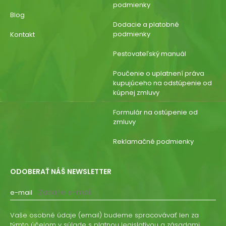
podmienky
Blog
Dodacie a platobné
podmienky
Kontakt
Pestovateľský manuál
Poučenie o uplatnení práva
kupujúceho na odstúpenie od
kúpnej zmluvy
Formulár na ostúpenie od
zmluvy
Reklamačné podmienky
ODOBERAŤ NÁŠ NEWSLETTER
e-mail
Vaše osobné údaje (email) budeme spracovávať len za
týmto účelom v súlade s platnou legislatívou a zásadami