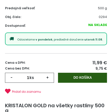
Predajná veľkosť
500 g
Obj. čislo:
0294
NA SKLADE
Dostupnosť:
Odosielame
v pondelok
, predbežné doručenie
utorok 11.08.
11,99
€
Cena s DPH:
Cena bez DPH:
9,75 €
-
ks
+
DO KOŠÍKA
Pridať do zoznamu
KRISTALON GOLD na všetky rastliny 500
g