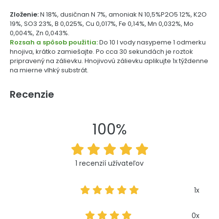
Zloženie:
N 18%, dusičnan N 7%, amoniak N 10,5%P2O5 12%, K2O
19%, SO3 23%, B 0,025%, Cu 0,017%, Fe 0,14%, Mn 0,032%, Mo
0,004%, Zn 0,043%.
Rozsah a spôsob použitia:
Do 10 l vody nasypeme 1 odmerku
hnojiva, krátko zamiešajte. Po cca 30 sekundách je roztok
pripravený na zálievku. Hnojivovú zálievku aplikujte 1x týždenne
na mierne vlhký substrát.
Recenzie
100%
1 recenzií užívateľov
1x
0x