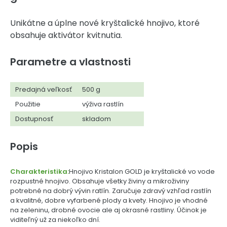
Unikátne a úplne nové kryštalické hnojivo, ktoré
obsahuje aktivátor kvitnutia.
Parametre a vlastnosti
Predajná veľkosť
500 g
Použitie
výživa rastlín
Dostupnosť
skladom
Popis
Charakteristika:
Hnojivo Kristalon GOLD je kryštalické vo vode
rozpustné hnojivo. Obsahuje všetky živiny a mikroživiny
potrebné na dobrý vývin ratlín. Zaručuje zdravý vzhľad rastlín
a kvalitné, dobre vyfarbené plody a kvety. Hnojivo je vhodné
na zeleninu, drobné ovocie ale aj okrasné rastliny. Účinok je
viditeľný už za niekoľko dní.