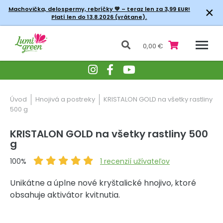
×
Machovička, delospermy, rebríčky
💚 – teraz len za 3,99 EUR!
Platí len do 13.8.2026 (vrátane).
0,00 €
Úvod
Hnojivá a postreky
KRISTALON GOLD na všetky rastliny
500 g
KRISTALON GOLD na všetky rastliny 500
g
100%
1
recenzií užívateľov
Unikátne a úplne nové kryštalické hnojivo, ktoré
obsahuje aktivátor kvitnutia.