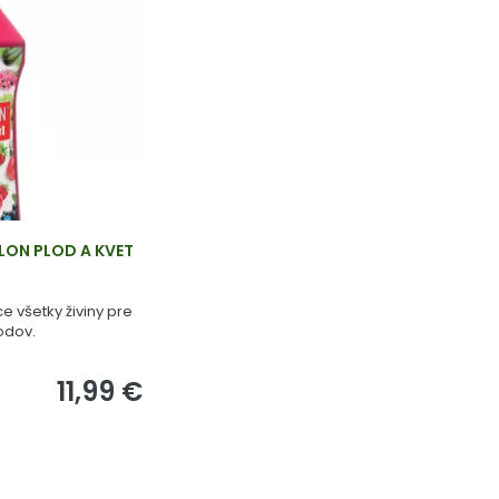
ALON PLOD A KVET
 všetky živiny pre
odov.
11,99 €