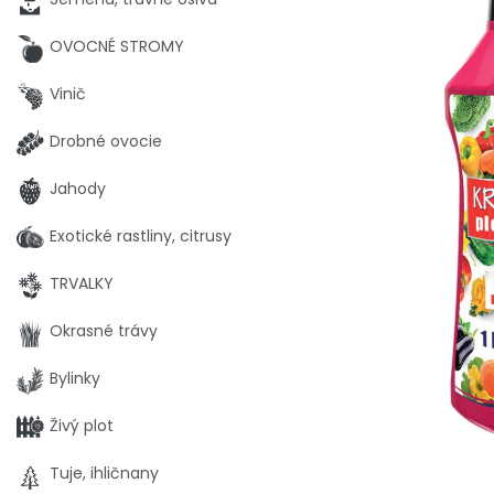
OVOCNÉ STROMY
Vinič
Drobné ovocie
Jahody
Exotické rastliny, citrusy
TRVALKY
Okrasné trávy
Bylinky
Živý plot
Tuje, ihličnany