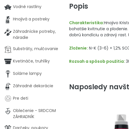
Popis
Vodné rastliny
Hnojivá a postreky
Charakteristika:
Hnojivo Kris
bohatšie kvitnutie a plodenie
Záhradnícke potreby,
dobrú kondíciu a zdravý rast. Ú
náradie
Zloženie:
N-K (3-6) + 1,2% SO
Substráty, mulčovanie
Kvetináče, truhlíky
Rozsah a spôsob použitia:
3
Solárne lampy
Naposledy navšt
Záhradné dekorácie
Pre deti
Oblečenie - SRDCOM
ZÁHRADNÍK
Darčeky, poukazy