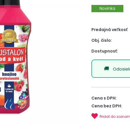
Novinka
Predajná veľkosť
Obj. čislo:
Dostupnosť:
Odosie
Cena s DPH:
Cena bez DPH:
Pridať do zozna