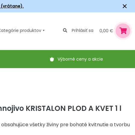
×
6 (vrátane).
Kategórie
produktov
Prihlásiť sa
0,00 €
Výborné ceny a akcie
nojivo KRISTALON PLOD A KVET 1 l
 obsahujúce všetky živiny pre bohaté kvitnutie a tvorbu