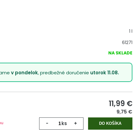
1 l
61271
NA SKLADE
lame
v pondelok
, predbežné doručenie
utorok 11.08.
11,99
€
9,75 €
mu
-
ks
+
DO KOŠÍKA