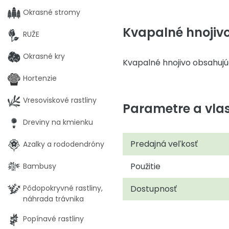
Okrasné stromy
Kvapalné hnojivo
RUŽE
Okrasné kry
Kvapalné hnojivo obsahujúc
Hortenzie
Vresoviskové rastliny
Parametre a vlas
Dreviny na kmienku
Predajná veľkosť
Azalky a rododendróny
Použitie
Bambusy
Pôdopokryvné rastliny,
Dostupnosť
náhrada trávnika
Popínavé rastliny