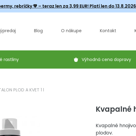
ermy, rebríčky
💚 – teraz len za 3,99 EUR! Platí len do 13.8.202
ýpredaj
Blog
O nákupe
Kontakt
é rastliny
Výhodná cena dopravy
TALON PLOD A KVET 1 l
Kvapalné h
Kvapalné hnojivo
plodov.