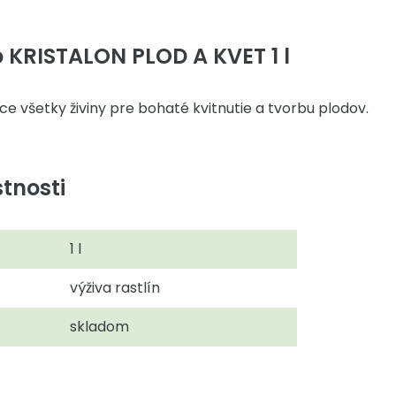
 KRISTALON PLOD A KVET 1 l
e všetky živiny pre bohaté kvitnutie a tvorbu plodov.
tnosti
1 l
výživa rastlín
skladom