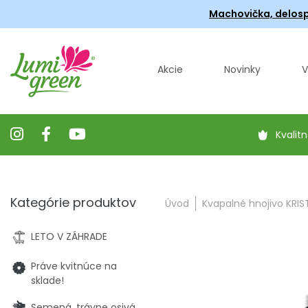
Machovička, delosp
Akcie
Novinky
V
Kvalitn
Kategórie produktov
Úvod
Kvapalné hnojivo KRIS
LETO V ZÁHRADE
Práve kvitnúce na
sklade!
Semená, trávne osivá