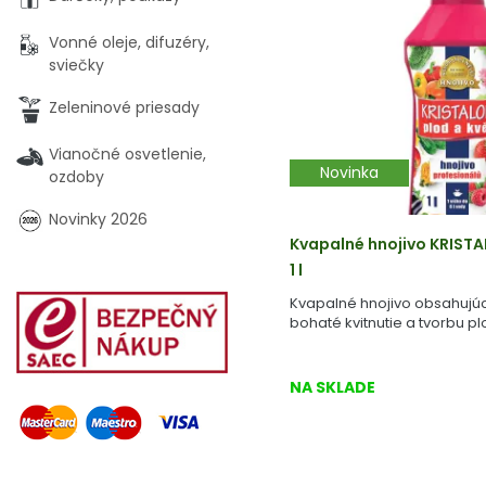
Vonné oleje, difuzéry,
sviečky
Zeleninové priesady
Vianočné osvetlenie,
Novinka
ozdoby
Novinky 2026
Kvapalné hnojivo KRIST
1 l
Kvapalné hnojivo obsahujúce
bohaté kvitnutie a tvorbu pl
NA SKLADE