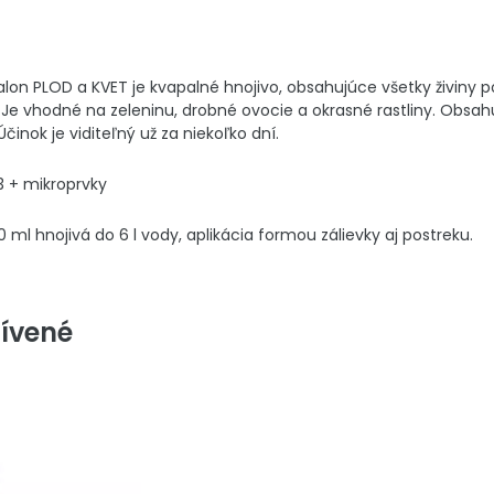
talon PLOD a KVET je kvapalné hnojivo, obsahujúce všetky živiny
. Je vhodné na zeleninu, drobné ovocie a okrasné rastliny. Obsahu
činok je viditeľný už za niekoľko dní.
3 + mikroprvky
0 ml hnojivá do 6 l vody, aplikácia formou zálievky aj postreku.
ívené