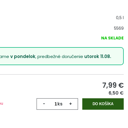
0,5 l
5569
NA SKLADE
lame
v pondelok
, predbežné doručenie
utorok 11.08.
7,99
€
6,50 €
mu
-
ks
+
DO KOŠÍKA