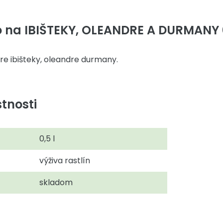
o na IBIŠTEKY, OLEANDRE A DURMANY 0
re ibišteky, oleandre durmany.
tnosti
0,5 l
výživa rastlín
skladom