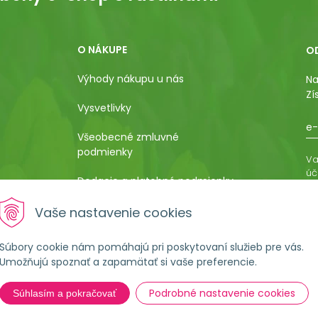
O NÁKUPE
O
Výhody nákupu u nás
Na
Zí
Vysvetlivky
e-
Všeobecné zmluvné
podmienky
Va
úč
Dodacie a platobné podmienky
os
ro
Pestovateľský manuál
Vaše nastavenie cookies
vá
al
Poučenie o uplatnení práva
Súbory cookie nám pomáhajú pri poskytovaní služieb pre vás.
kupujúceho na odstúpenie od
Umožňujú spoznať a zapamätať si vaše preferencie.
kúpnej zmluvy
Podrobné nastavenie cookies
Súhlasím a pokračovať
Formulár na ostúpenie od
zmluvy