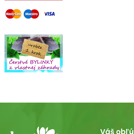
Váš obľú