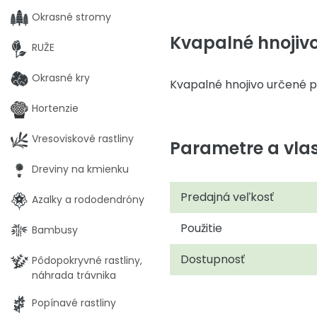
Okrasné stromy
Kvapalné hnojiv
RUŽE
Okrasné kry
Kvapalné hnojivo určené p
Hortenzie
Vresoviskové rastliny
Parametre a vlas
Dreviny na kmienku
Predajná veľkosť
Azalky a rododendróny
Použitie
Bambusy
Dostupnosť
Pôdopokryvné rastliny,
náhrada trávnika
Popínavé rastliny