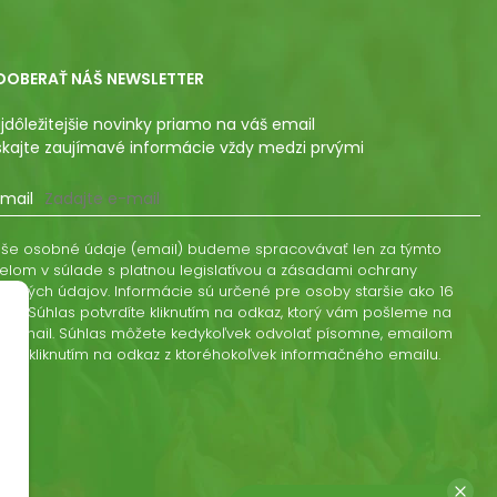
DOBERAŤ NÁŠ NEWSLETTER
jdôležitejšie novinky priamo na váš email
skajte zaujímavé informácie vždy medzi prvými
mail
še osobné údaje (email) budeme spracovávať len za týmto
elom v súlade s platnou legislatívou a zásadami ochrany
obných údajov. Informácie sú určené pre osoby staršie ako 16
kov. Súhlas potvrdíte kliknutím na odkaz, ktorý vám pošleme na
š email. Súhlas môžete kedykoľvek odvolať písomne, emailom
ebo kliknutím na odkaz z ktoréhokoľvek informačného emailu.