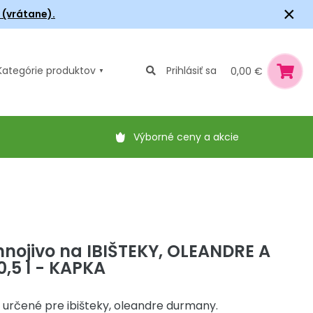
×
6 (vrátane).
Kategórie
produktov
Prihlásiť sa
0,00 €
Výborné ceny a akcie
nojivo na IBIŠTEKY, OLEANDRE A
,5 l - KAPKA
 určené pre ibišteky, oleandre durmany.