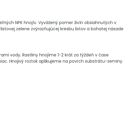
teľných NPK hnojív. Vyvážený pomer živín obsiahnutých v
listovej zelene zvýrazňujúcej kresbu listov a bohatej násade
rami vody. Rastliny hnojíme 1-2 krát za týždeň v čase
ac. Hnojivý roztok aplikujeme na povrch substrátu-zeminy.