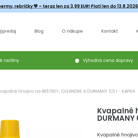
ermy, rebríčky
💚 – teraz len za 3,99 EUR! Platí len do 13.8.202
ýpredaj
Blog
O nákupe
Kontakt
é rastliny
Výhodná cena dopravy
vapalné hnojivo na IBIŠTEKY, OLEANDRE A DURMANY 0,5 l - KAPKA
Kvapalné h
DURMANY 0
Kvapalné hnojivo