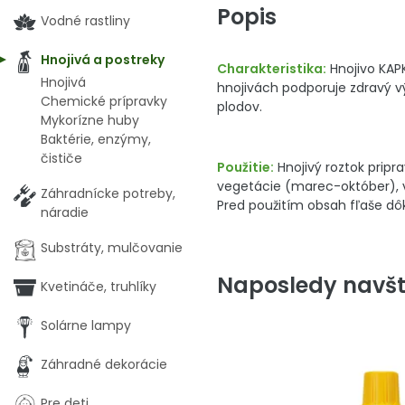
Popis
Vodné rastliny
Hnojivá a postreky
Charakteristika:
Hnojivo KAPK
Hnojivá
hnojivách podporuje zdravý vý
Chemické prípravky
plodov.
Mykorízne huby
Baktérie, enzýmy,
čističe
Použitie:
Hnojivý roztok pripr
vegetácie (marec-október), v
Záhradnícke potreby,
Pred použitím obsah fľaše d
náradie
Substráty, mulčovanie
Naposledy navšt
Kvetináče, truhlíky
Solárne lampy
Záhradné dekorácie
Pre deti