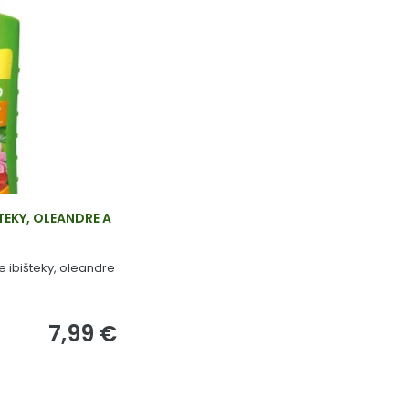
ŠTEKY, OLEANDRE A
 ibišteky, oleandre
7,99 €