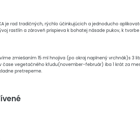
A je rad tradičných, rýchlo účinkujúcich a jednoducho aplikova
voj rastlín a zároveň prispieva k bohatej násade pukov, k tvorbe 
avíme zmiešaním 15 ml hnojiva (po okraj naplnený vrchnák)s 3 lit
 čase vegetačného kľudu(november-február) iba 1 krát za mesi
ôkladne pretrepeme.
ívené