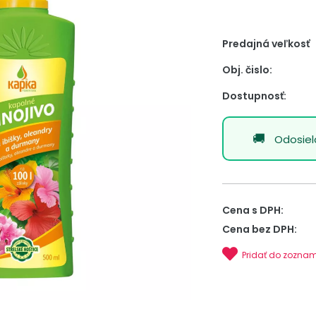
Predajná veľkosť
Obj. čislo:
Dostupnosť:
Odosie
Cena s DPH:
Cena bez DPH:
Pridať do zozna