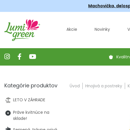
Machovička, delosp
Akcie
Novinky
V
Kvalitn
Kategórie produktov
Úvod
Hnojivá a postreky
K
LETO V ZÁHRADE
Práve kvitnúce na
sklade!
Semená, trávne osivá