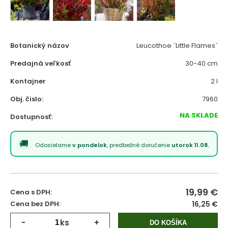
Botanický názov
Leucothoe ´Little Flames´
Predajná veľkosť
30-40 cm
Kontajner
2 l
Obj. čislo:
7960
NA SKLADE
Dostupnosť:
Odosielame
v pondelok
, predbežné doručenie
utorok 11.08.
19,99
€
Cena s DPH:
Cena bez DPH:
16,25 €
-
ks
+
DO KOŠÍKA