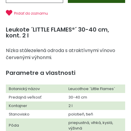
Pridať do zoznamu
Leukote ´LITTLE FLAMES®´ 30-40 cm,
kont. 2 l
Nízka stálezelená odroda s atraktívnymi vínovo
červenými výhonmi.
Parametre a vlastnosti
Botanický názov
Leucothoe ´Little Flames´
Predajná veľkosť
30-40 cm
Kontajner
2 l
Stanovisko
polotieň, tieň
priepustná, vlhká, kyslá,
Pôda
výživná