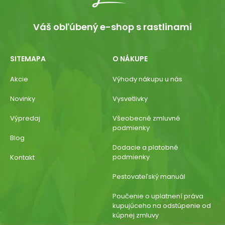
Váš obľúbený e-shop s rastlinami
SITEMAPA
O NÁKUPE
Akcie
Výhody nákupu u nás
Novinky
Vysvetlivky
Výpredaj
Všeobecné zmluvné
podmienky
Blog
Dodacie a platobné
podmienky
Kontakt
Pestovateľský manuál
Poučenie o uplatnení práva
kupujúceho na odstúpenie od
kúpnej zmluvy