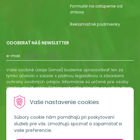
Formulár na ostúpenie od
zmluvy
Reklamačné podmienky
ODOBERAŤ NÁŠ NEWSLETTER
e-mail
Vaše osobné údaje (email) budeme spracovávať len za
týmto účelom v súlade s platnou legislatívou a zásadami
ochrany osobných údajov. Informácie sú určené pre osoby
staršie ako 16 rokov. Súhlas potvrdíte kliknutím na odkaz, ktorý
vám pošleme na váš email. Súhlas môžete kedykoľvek
odvolať písomne, emailom alebo kliknutím na odkaz z
Vaše nastavenie cookies
ktoréhokoľvek informačného emailu.
Súbory cookie nám pomáhajú pri poskytovaní
ODOBERAŤ
služieb pre vás. Umožňujú spoznať a zapamätať si
vaše preferencie.