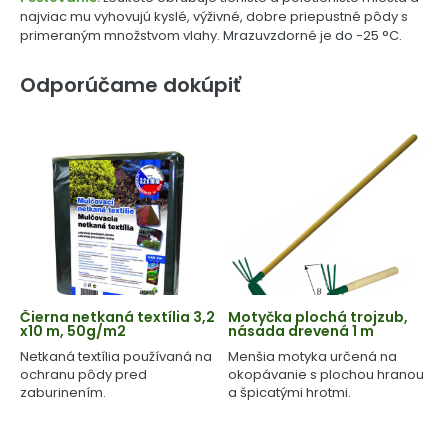
najviac mu vyhovujú kyslé, výživné, dobre priepustné pôdy s
primeraným množstvom vlahy. Mrazuvzdorné je do -25 °C.
Odporúčame dokúpiť
Čierna netkaná textília 3,2
Motyčka plochá trojzub,
x10 m, 50g/m2
násada drevená 1 m
Netkaná textília používaná na
Menšia motyka určená na
ochranu pôdy pred
okopávanie s plochou hranou
zaburinením.
a špicatými hrotmi.