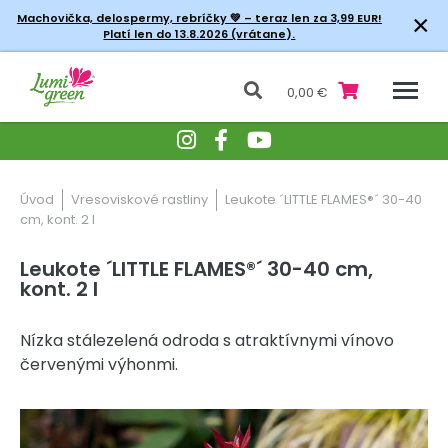
×
Machovička, delospermy, rebríčky
💚 – teraz len za 3,99 EUR!
Platí len do 13.8.2026 (vrátane).
0,00 €
Úvod
Vresoviskové rastliny
Leukote ´LITTLE FLAMES®´ 30-40
cm, kont. 2 l
Leukote ´LITTLE FLAMES®´ 30-40 cm,
kont. 2 l
Nízka stálezelená odroda s atraktívnymi vínovo
červenými výhonmi.