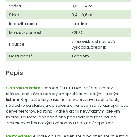
Výška
0,3 - 0,4 m
Šírka
0,4 - 0,6 m
Intenzita rastu
stredne
Mrazuvzdornosť
-25°C
vresovisko, skupinová
Použitie
výsadba, črepník
Dostupnosť
skladom
Popis
Charakteristika:
Odroda ´LITTLE FLAMES®´ patrí medzi
stálezelené, nízke odrody s neprehliadnuteľnými lesklými
listami. Kopijovité listy rašia na jar v červených odtieňoch,
následne sa sfarbujú do zelena a na jeseň sú výraznej vínovo
červenej farby. Rastlina kvitne v apríli nevýraznými bielymi
kvetmi. Leukote je vhodné ako podsadbová rastlina, do
zmiešaných trvalkových záhonov alebo do črepníkov.
Pestovanie:
Leukote obľubuje tienisté a polotienisté miesta a