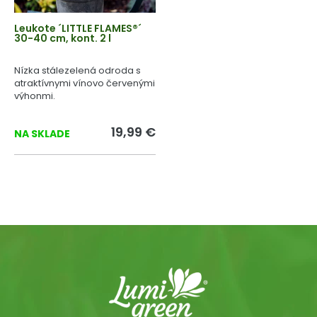
Leukote ´LITTLE FLAMES®´
30-40 cm, kont. 2 l
Nízka stálezelená odroda s
atraktívnymi vínovo červenými
výhonmi.
19,99 €
NA SKLADE