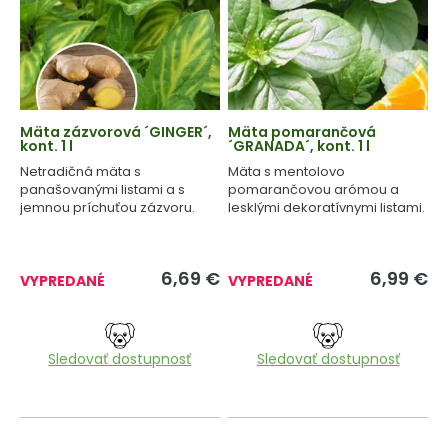
Mäta zázvorová ´GINGER´,
Mäta pomarančová
kont. 1 l
´GRANADA´, kont. 1 l
Netradičná mäta s
Mäta s mentolovo
panašovanými listami a s
pomarančovou arómou a
jemnou príchuťou zázvoru.
lesklými dekoratívnymi listami.
6,69
€
6,99
€
VYPREDANÉ
VYPREDANÉ
Sledovať dostupnosť
Sledovať dostupnosť