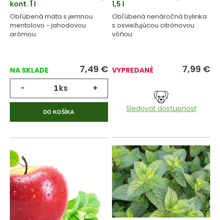
kont. 1 l
1,5 l
Obľúbená mäta s jemnou
Obľúbená nenáročná bylinka
mentolovo - jahodovou
s osviežujúcou citrónovou
arómou.
vôňou.
7,49
€
7,99
€
NA SKLADE
VYPREDANÉ
-
ks
+
Sledovať dostupnosť
DO KOŠÍKA