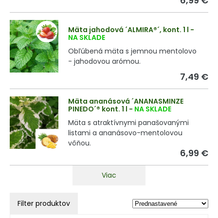
6,99 €
Mäta jahodová ´ALMIRA®´, kont. 1 l
-
NA SKLADE
Obľúbená mäta s jemnou mentolovo
- jahodovou arómou.
7,49 €
Mäta ananásová ´ANANASMINZE
PINEDO´® kont. 1 l
-
NA SKLADE
Mäta s atraktívnymi panašovanými
listami a ananásovo-mentolovou
vôňou.
6,99 €
Viac
Filter produktov