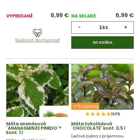
6,99
€
6,99
€
VYPREDANÉ
NA SKLADE
-
ks
+
Sledovať dostupnosť
DO KOŠÍKA
-27% Výpredaj
100%
Mäta ananásová
Mäta čokoládová
´ANANASMINZE PINEDO´®
´CHOCOLATE´ kont. 0,5 l
kont. 1 l
Liečivá bylina s príjemnou