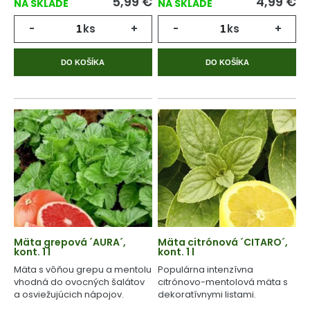
5,99
€
4,99
€
NA SKLADE
NA SKLADE
-
ks
+
-
ks
+
DO KOŠÍKA
DO KOŠÍKA
Mäta grepová ´AURA´,
Mäta citrónová ´CITARO´,
kont. 1 l
kont. 1 l
Mäta s vôňou grepu a mentolu
Populárna intenzívna
vhodná do ovocných šalátov
citrónovo-mentolová mäta s
a osviežujúcich nápojov.
dekoratívnymi listami.