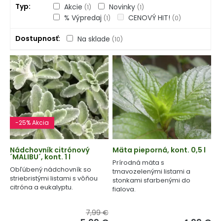
Typ
Akcie
Novinky
(1)
(1)
% Výpredaj
CENOVÝ HIT!
(1)
(0)
Dostupnosť
Na sklade
(10)
-25% Akcia
Nádchovník citrónový
Mäta pieporná, kont. 0,5 l
´MALIBU´, kont. 1 l
Prírodná mäta s
Obľúbený nádchovník so
tmavozelenými listami a
striebristými listami s vôňou
stonkami sfarbenými do
citróna a eukalyptu.
fialova.
7,99 €