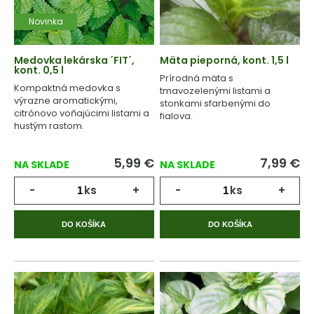
Novinka
Medovka lekárska ´FIT´,
Mäta pieporná, kont. 1,5 l
kont. 0,5 l
Prírodná mäta s
Kompaktná medovka s
tmavozelenými listami a
výrazne aromatickými,
stonkami sfarbenými do
citrónovo voňajúcimi listami a
fialova.
hustým rastom.
5,99
€
7,99
€
NA SKLADE
NA SKLADE
-
ks
+
-
ks
+
DO KOŠÍKA
DO KOŠÍKA