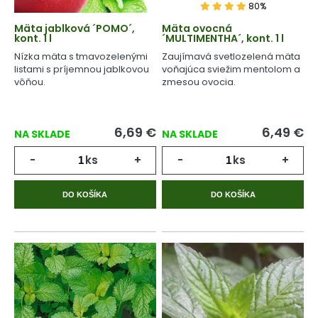
80%
Mäta jablková ´POMO´,
Mäta ovocná
kont. 1 l
´MULTIMENTHA´, kont. 1 l
Nízka mäta s tmavozelenými
Zaujímavá svetlozelená mäta
listami s príjemnou jablkovou
voňajúca sviežim mentolom a
vôňou.
zmesou ovocia.
6,69
€
6,49
€
NA SKLADE
NA SKLADE
-
ks
+
-
ks
+
DO KOŠÍKA
DO KOŠÍKA