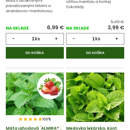
Mäta s atraktívnymi
vôňou mentolu a horkej
panašovanými listami a
čokolády.
ananásovo-mentolovou
vôňou.
5,49 €
6,99
€
3,99
€
NA SKLADE
NA SKLADE
-
ks
+
-
ks
+
DO KOŠÍKA
DO KOŠÍKA
100%
Mäta jahodová ´ALMIRA®´,
Medovka lekárska, kont.