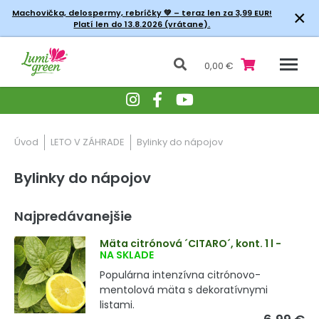
×
Machovička, delospermy, rebríčky
💚 – teraz len za 3,99 EUR!
Platí len do 13.8.2026 (vrátane).
0,00 €
Úvod
LETO V ZÁHRADE
Bylinky do nápojov
Bylinky do nápojov
Najpredávanejšie
Mäta citrónová ´CITARO´, kont. 1 l
-
NA SKLADE
Populárna intenzívna citrónovo-
mentolová mäta s dekoratívnymi
listami.