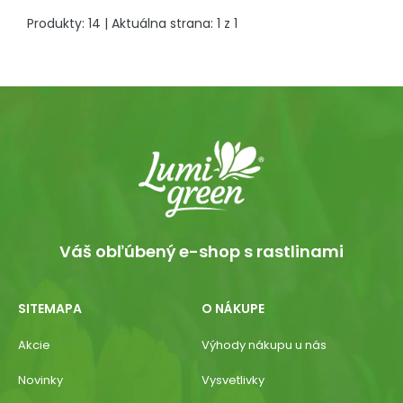
Produkty:
14
| Aktuálna strana:
1
z
1
Váš obľúbený e-shop s rastlinami
SITEMAPA
O NÁKUPE
Akcie
Výhody nákupu u nás
Novinky
Vysvetlivky