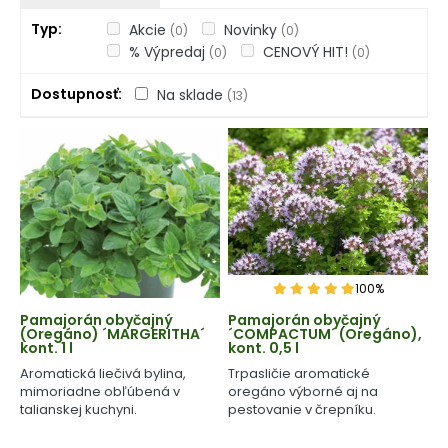
Typ
Akcie
Novinky
(0)
(0)
% Výpredaj
CENOVÝ HIT!
(0)
(0)
Dostupnosť
Na sklade
(13)
100%
Pamajorán obyčajný
Pamajorán obyčajný
(Oregáno) ´MARGERITHA´
´COMPACTUM´ (Oregáno),
kont. 1 l
kont. 0,5 l
Aromatická liečivá bylina,
Trpasličie aromatické
mimoriadne obľúbená v
oregáno výborné aj na
talianskej kuchyni.
pestovanie v črepníku.