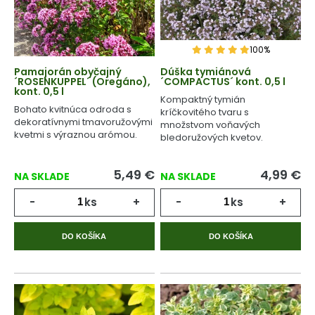
100%
Pamajorán obyčajný
Dúška tymiánová
´ROSENKUPPEL´ (Oregáno),
´COMPACTUS´ kont. 0,5 l
kont. 0,5 l
Kompaktný tymián
Bohato kvitnúca odroda s
kríčkovitého tvaru s
dekoratívnymi tmavoružovými
množstvom voňavých
kvetmi s výraznou arómou.
bledoružových kvetov.
5,49
€
4,99
€
NA SKLADE
NA SKLADE
-
ks
+
-
ks
+
DO KOŠÍKA
DO KOŠÍKA