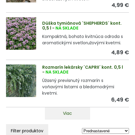
4,99 €
Dúška tymiánová ´SHEPHERDS´ kont.
0,5 l
-
NA SKLADE
Kompaktná, bohato kvitnúca odroda s
aromatickými svetloružovými kvetmi.
4,89 €
Rozmarín lekársky ´CAPRII´ kont. 0,5 l
-
NA SKLADE
Úžasný previsnutý rozmarín s
voňavými listami a bledomodrými
kvetmi.
6,49 €
Viac
Filter produktov