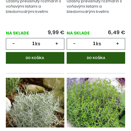
Úžasný previsnutý rozmarín s
Úžasný previsnutý rozmarín s
voňavými listami a
voňavými listami a
bledomodrými kvetmi.
bledomodrými kvetmi.
9,99
€
6,49
€
NA SKLADE
NA SKLADE
-
ks
+
-
ks
+
DO KOŠÍKA
DO KOŠÍKA