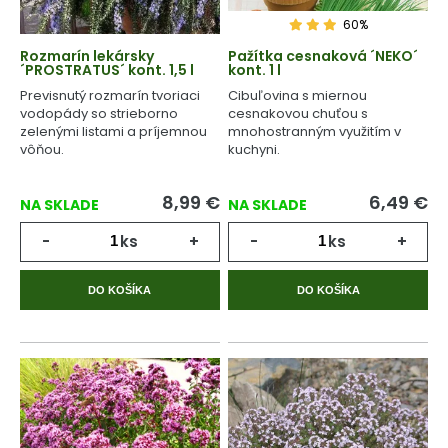
60%
Rozmarín lekársky
Pažítka cesnaková ´NEKO´
´PROSTRATUS´ kont. 1,5 l
kont. 1 l
Previsnutý rozmarín tvoriaci
Cibuľovina s miernou
vodopády so strieborno
cesnakovou chuťou s
zelenými listami a príjemnou
mnohostranným využitím v
vôňou.
kuchyni.
8,99
€
6,49
€
NA SKLADE
NA SKLADE
-
ks
+
-
ks
+
DO KOŠÍKA
DO KOŠÍKA