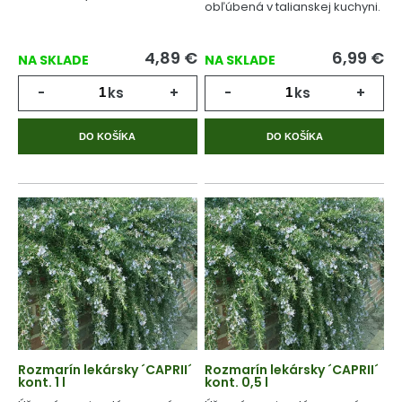
obľúbená v talianskej kuchyni.
4,89
€
6,99
€
NA SKLADE
NA SKLADE
-
ks
+
-
ks
+
DO KOŠÍKA
DO KOŠÍKA
Rozmarín lekársky ´CAPRII´
Rozmarín lekársky ´CAPRII´
kont. 1 l
kont. 0,5 l