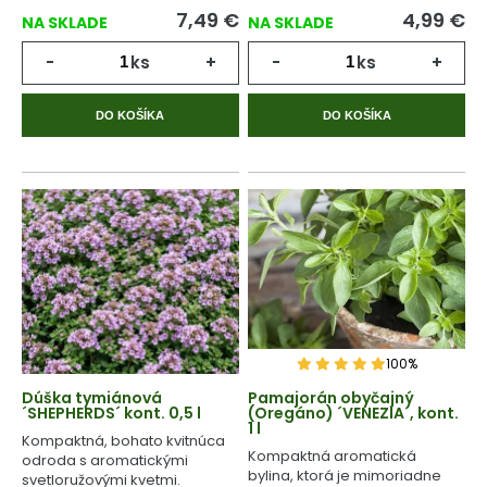
7,49
€
4,99
€
NA SKLADE
NA SKLADE
-
ks
+
-
ks
+
DO KOŠÍKA
DO KOŠÍKA
100%
Dúška tymiánová
Pamajorán obyčajný
´SHEPHERDS´ kont. 0,5 l
(Oregáno) ´VENEZIA´, kont.
1 l
Kompaktná, bohato kvitnúca
Kompaktná aromatická
odroda s aromatickými
bylina, ktorá je mimoriadne
svetloružovými kvetmi.