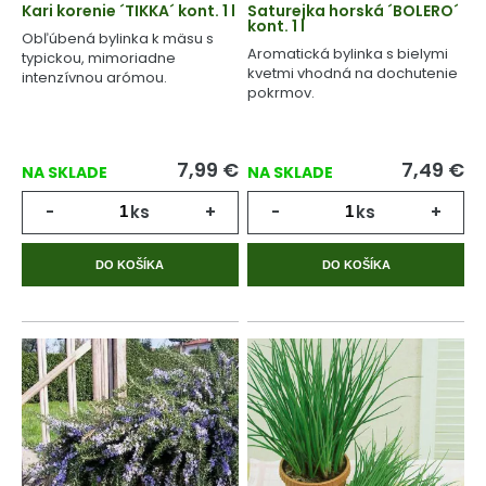
Kari korenie ´TIKKA´ kont. 1 l
Saturejka horská ´BOLERO´
kont. 1 l
Obľúbená bylinka k mäsu s
Aromatická bylinka s bielymi
typickou, mimoriadne
kvetmi vhodná na dochutenie
intenzívnou arómou.
pokrmov.
7,99
€
7,49
€
NA SKLADE
NA SKLADE
-
ks
+
-
ks
+
DO KOŠÍKA
DO KOŠÍKA