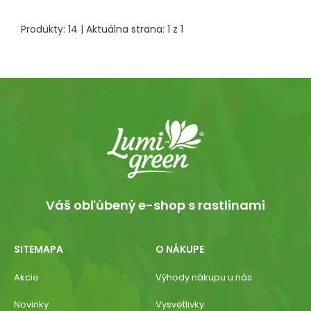
Produkty:
14
| Aktuálna strana:
1
z
1
Váš obľúbený e-shop s rastlinami
SITEMAPA
O NÁKUPE
Akcie
Výhody nákupu u nás
Novinky
Vysvetlivky