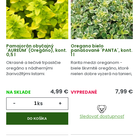
Pamajorán obyčajný
Oregano bielo
´AUREUM´ (Oregáno), kont.
panašované ´PANTA´, kont.
0,5 l
1 l
Okrasné a liečivé trpasličie
Rarita medzi oreganom -
oregáno s nádhernými
biele škvrnité oregáno, ktoré
žiarivožltými listami.
nielen dobre vyzerá na tanieri,
ale aj v záhone.
4,99
€
7,99
€
NA SKLADE
VYPREDANÉ
-
ks
+
Sledovať dostupnosť
DO KOŠÍKA