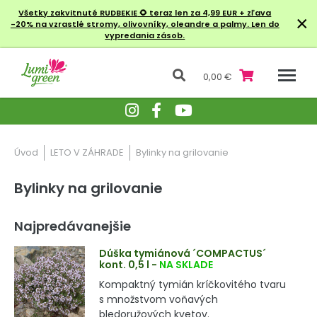
Všetky zakvitnuté RUDBEKIE
🌻 teraz len za 4,99 EUR + zľava
×
-20% na vzrastlé stromy, olivovníky, oleandre a palmy. Len do
vypredania zásob.
0,00 €
Úvod
LETO V ZÁHRADE
Bylinky na grilovanie
Bylinky na grilovanie
Najpredávanejšie
Dúška tymiánová ´COMPACTUS´
kont. 0,5 l
-
NA SKLADE
Kompaktný tymián kríčkovitého tvaru
s množstvom voňavých
bledoružových kvetov.