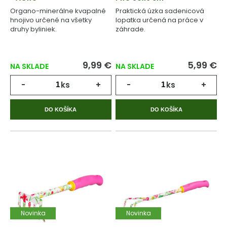
Organo-minerálne kvapalné
Praktická úzka sadenicová
hnojivo určené na všetky
lopatka určená na práce v
druhy byliniek.
záhrade.
9,99 €
5,99 €
NA SKLADE
NA SKLADE
-
ks
+
-
ks
+
DO KOŠÍKA
DO KOŠÍKA
Novinka
Novinka