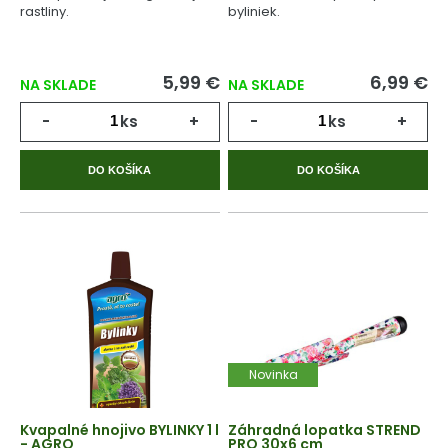
rastliny.
byliniek.
5,99 €
6,99 €
NA SKLADE
NA SKLADE
-
ks
+
-
ks
+
DO KOŠÍKA
DO KOŠÍKA
Novinka
Kvapalné hnojivo BYLINKY 1 l
Záhradná lopatka STREND
- AGRO
PRO 30x6 cm