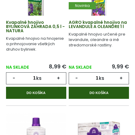
Novinka
Kvapalné hnojivo
AGRO kvapalné hnojivo na
BYLINKOVÁ ZÁHRADA 0,5 l -
LEVANDULE A OLEANDRE 1 l
NATURA
Kvapalné hnojivo určené pre
Kvapalné hnojivo na hnojenie
levandule, oleandre a iné
a prihnojovanie všetkých
stredomorské rastliny.
druhov byliniek.
8,99 €
9,99 €
NA SKLADE
NA SKLADE
-
ks
+
-
ks
+
DO KOŠÍKA
DO KOŠÍKA