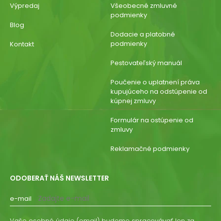
Výpredaj
Všeobecné zmluvné
podmienky
Blog
Dodacie a platobné
podmienky
Kontakt
Pestovateľský manuál
Poučenie o uplatnení práva
kupujúceho na odstúpenie od
kúpnej zmluvy
Formulár na ostúpenie od
zmluvy
Reklamačné podmienky
ODOBERAŤ NÁŠ NEWSLETTER
e-mail
Vaše osobné údaje (email) budeme spracovávať len za