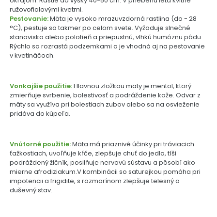
okrajom. Rastie do výšky 40-50 cm. V priebehu leta kvitne
ružovofialovými kvetmi.
Pestovanie:
Mäta je vysoko mrazuvzdorná rastlina (do - 28
°C), pestuje sa takmer po celom svete. Vyžaduje slnečné
stanovisko alebo polotieň a priepustnú, vlhkú humóznu pôdu.
Rýchlo sa rozrastá podzemkami a je vhodná aj na pestovanie
v kvetináčoch.
Vonkajšie použitie:
Hlavnou zložkou mäty je mentol, ktorý
zmierňuje svrbenie, bolestivosť a podráždenie kože. Odvar z
mäty sa využíva pri bolestiach zubov alebo sa na osvieženie
pridáva do kúpeľa.
Vnútorné použitie:
Mäta má priaznivé účinky pri tráviacich
ťažkostiach, uvoľňuje kŕče, zlepšuje chuť do jedla, tíši
podráždený žlčník, posilňuje nervovú sústavu a pôsobí ako
mierne afrodiziakum.V kombinácii so saturejkou pomáha pri
impotencii a frigidite, s rozmarínom zlepšuje telesný a
duševný stav.