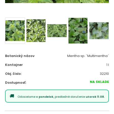
Botanický názov
Mentha sp. ´Multimentha´
Kontajner
1 l
Obj. čislo:
32210
NA SKLADE
Dostupnosť:
Odosielame
v pondelok
, predbežné doručenie
utorok 11.08.