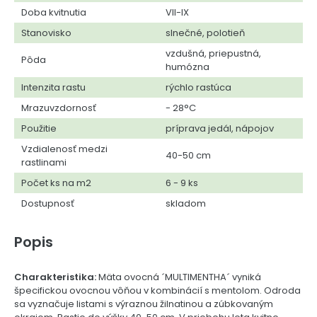
Doba kvitnutia
VII-IX
Stanovisko
slnečné, polotieň
vzdušná, priepustná,
Pôda
humózna
Intenzita rastu
rýchlo rastúca
Mrazuvzdornosť
- 28°C
Použitie
príprava jedál, nápojov
Vzdialenosť medzi
40-50 cm
rastlinami
Počet ks na m2
6 - 9 ks
Dostupnosť
skladom
Popis
Charakteristika:
Mäta ovocná ´MULTIMENTHA´ vyniká
špecifickou ovocnou vôňou v kombinácií s mentolom. Odroda
sa vyznačuje listami s výraznou žilnatinou a zúbkovaným