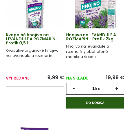
Kvapalné hnojivo na
Hnojivo na LEVANDULE A
LEVANDULE A ROZMARÍN -
ROZMARÍN - Profík 2kg
Profík 0,5 l
Hnojivo na levandule a
Kvapalné organické hnojivo
rozmaríny obohatené
na levandule a rozmarín.
morskou riasou.
9,99 €
19,99 €
VYPREDANÉ
NA SKLADE
-
ks
+
DO KOŠÍKA