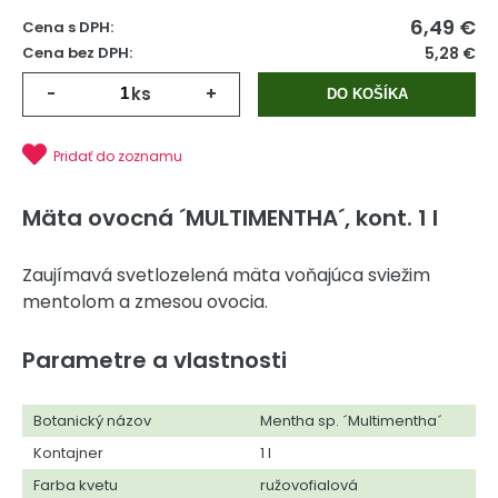
6,49
€
Cena s DPH:
Cena bez DPH:
5,28 €
-
ks
+
DO KOŠÍKA
Pridať do zoznamu
Mäta ovocná ´MULTIMENTHA´, kont. 1 l
Zaujímavá svetlozelená mäta voňajúca sviežim
mentolom a zmesou ovocia.
Parametre a vlastnosti
Botanický názov
Mentha sp. ´Multimentha´
Kontajner
1 l
Farba kvetu
ružovofialová