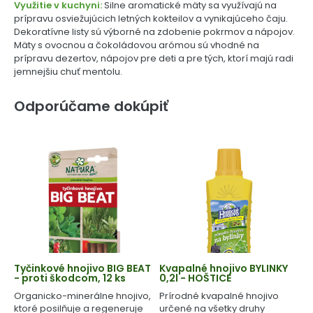
Využitie v kuchyni:
Silne aromatické mäty sa využívajú na
prípravu osviežujúcich letných kokteilov a vynikajúceho čaju.
Dekoratívne listy sú výborné na zdobenie pokrmov a nápojov.
Mäty s ovocnou a čokoládovou arómou sú vhodné na
prípravu dezertov, nápojov pre deti a pre tých, ktorí majú radi
jemnejšiu chuť mentolu.
Odporúčame dokúpiť
Tyčinkové hnojivo BIG BEAT
Kvapalné hnojivo BYLINKY
- proti škodcom, 12 ks
0,2l - HOŠTICE
Organicko-minerálne hnojivo,
Prírodné kvapalné hnojivo
ktoré posilňuje a regeneruje
určené na všetky druhy