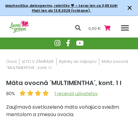
×
Machovička, delospermy, rebríčky
💚 – teraz len za 3,99 EUR!
Platí len do 13.8.2026 (vrátane).
0,00 €
Úvod
LETO V ZÁHRADE
Bylinky do nápojov
Mäta ovocná
´MULTIMENTHA´, kont. 1 l
Mäta ovocná ´MULTIMENTHA´, kont. 1 l
80%
1
recenzií užívateľov
Zaujímavá svetlozelená mäta voňajúca sviežim
mentolom a zmesou ovocia.