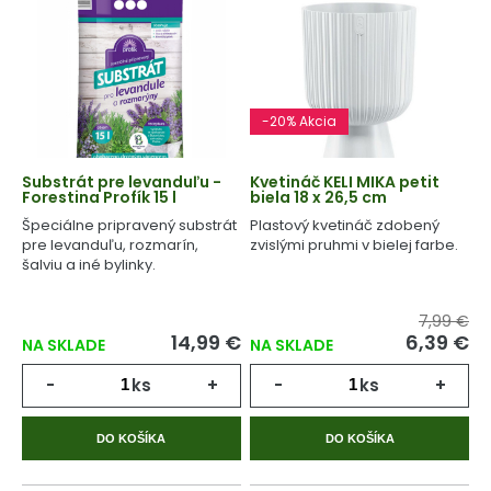
-20% Akcia
Substrát pre levanduľu -
Kvetináč KELI MIKA petit
Forestina Profík 15 l
biela 18 x 26,5 cm
Špeciálne pripravený substrát
Plastový kvetináč zdobený
pre levanduľu, rozmarín,
zvislými pruhmi v bielej farbe.
šalviu a iné bylinky.
7,99 €
14,99 €
6,39 €
NA SKLADE
NA SKLADE
-
ks
+
-
ks
+
DO KOŠÍKA
DO KOŠÍKA