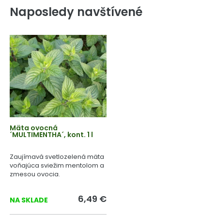
Naposledy navštívené
Mäta ovocná
´MULTIMENTHA´, kont. 1 l
Zaujímavá svetlozelená mäta
voňajúca sviežim mentolom a
zmesou ovocia.
6,49 €
NA SKLADE