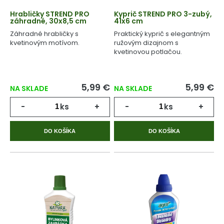
Hrabličky STREND PRO
Kyprič STREND PRO 3-zubý,
záhradné, 30x8,5 cm
41x6 cm
Záhradné hrabličky s
Praktický kyprič s elegantným
kvetinovým motívom.
ružovým dizajnom s
kvetinovou potlačou.
5,99 €
5,99 €
NA SKLADE
NA SKLADE
-
ks
+
-
ks
+
DO KOŠÍKA
DO KOŠÍKA