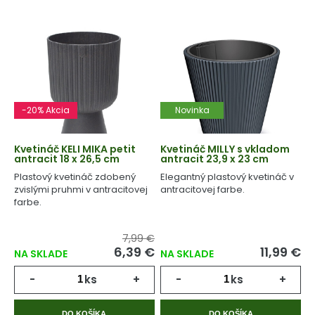
-20% Akcia
Novinka
Kvetináč KELI MIKA petit
Kvetináč MILLY s vkladom
antracit 18 x 26,5 cm
antracit 23,9 x 23 cm
Plastový kvetináč zdobený
Elegantný plastový kvetináč v
zvislými pruhmi v antracitovej
antracitovej farbe.
farbe.
7,99 €
6,39 €
11,99 €
NA SKLADE
NA SKLADE
-
ks
+
-
ks
+
DO KOŠÍKA
DO KOŠÍKA