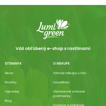
Váš obľúbený e-shop s rastlinami
SITEMAPA
O NÁKUPE
Akcie
Výhody nákupu u nás
Novinky
Vysvetlivky
Výpredaj
Všeobecné zmluvné
podmienky
Blog
Dodacie a platobné