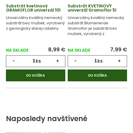
Substrát kvetinový
Substrát KVETINOVÝ
GRAMOFLOR univerzál 10l
univerzál Gramoflor 5l
Univerzálny kvalitný nemecký
Univerzálny kvalitný nemecký
substrát bez mušiek, vyrobený
substrát Blumenerde
z geologicky starej rašeliny.
Gramoflor je substrát bez
mušiek, vyrobený z
geologicky starej rašeliny.
8,99 €
7,99 €
NA SKLADE
NA SKLADE
-
ks
+
-
ks
+
DO KOŠÍKA
DO KOŠÍKA
Naposledy navštívené