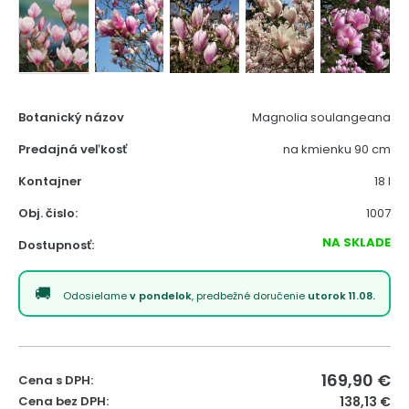
Botanický názov
Magnolia soulangeana
Predajná veľkosť
na kmienku 90 cm
Kontajner
18 l
Obj. čislo:
1007
NA SKLADE
Dostupnosť:
Odosielame
v pondelok
, predbežné doručenie
utorok 11.08.
169,90
€
Cena s DPH:
Cena bez DPH:
138,13 €