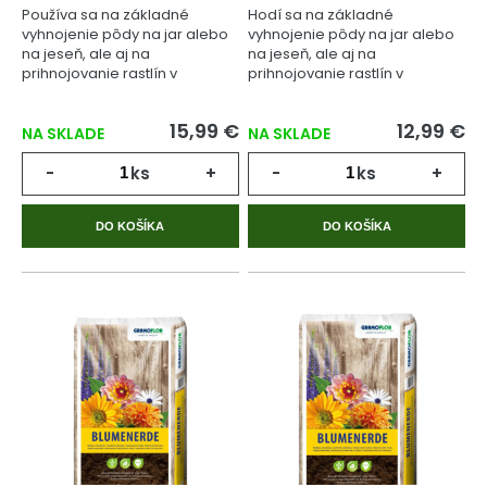
Používa sa na základné
Hodí sa na základné
vyhnojenie pôdy na jar alebo
vyhnojenie pôdy na jar alebo
na jeseň, ale aj na
na jeseň, ale aj na
prihnojovanie rastlín v
prihnojovanie rastlín v
priebehu celého
priebehu celého
vegetačného cyklu.
vegetačného cyklu.
15,99 €
12,99 €
NA SKLADE
NA SKLADE
-
ks
+
-
ks
+
DO KOŠÍKA
DO KOŠÍKA