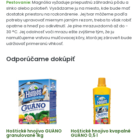
Pestovanie:
Magnólia vyžaduje priepustnú záhradnú pôdu a
slnko alebo polotieň. Vysádzame ju na miesto, kde bude mať
dostatok priestoru na rozkonárenie. Jej tvar môžeme podľa
potreby upravovať miernym jarným rezom, treba to však robiť
opatrne a hneď po odkvitnutí. Je plne mrazuvzdorná až do -
30 °C. Jej odolnosť voči mrazu ešte zvýšime tým, že ju
namulčujeme vrstvou mulčovacej kôry, ktorá jej zároveň bude
udržiavať primeranú vlhkosť.
Odporúčame dokúpiť
Hoštické hnojivo GUÁNO
Hoštické hnojivo kvapalné
granulované 1kg
GUÁNO 0,5 l