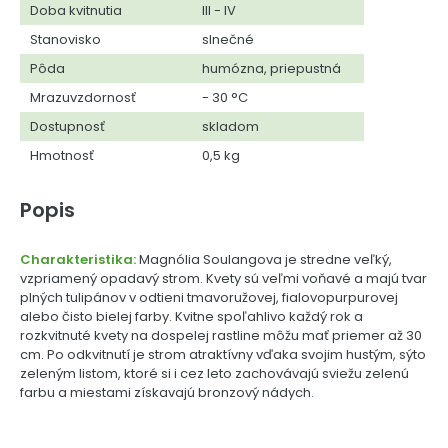
Doba kvitnutia
III - IV
Stanovisko
slnečné
Pôda
humózna, priepustná
Mrazuvzdornosť
- 30 °C
Dostupnosť
skladom
Hmotnosť
0,5 kg
Popis
Charakteristika:
Magnólia Soulangova je stredne veľký,
vzpriamený opadavý strom. Kvety sú veľmi voňavé a majú tvar
plných tulipánov v odtieni tmavoružovej, fialovopurpurovej
alebo čisto bielej farby. Kvitne spoľahlivo každý rok a
rozkvitnuté kvety na dospelej rastline môžu mať priemer až 30
cm. Po odkvitnutí je strom atraktívny vďaka svojim hustým, sýto
zeleným listom, ktoré si i cez leto zachovávajú sviežu zelenú
farbu a miestami získavajú bronzový nádych.