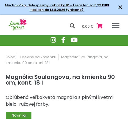
×
Machovička, delospermy, rebríčky
💚 – teraz len za 3,99 EUR!
Platí len do 13.8.2026 (vrátane).
0,00 €
Úvod
Dreviny na kmienku
Magnólia Soulangova, na
kmienku 90 cm, kont. 18 l
Magnólia Soulangova, na kmienku 90
cm, kont. 18 l
Obľúbená veľkokvetá magnólia s plnými kvetmi
bielo-ružovej farby.
Novinka