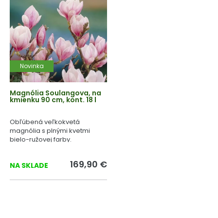
Novinka
Magnólia Soulangova, na
kmienku 90 cm, kont. 18 l
Obľúbená veľkokvetá
magnólia s plnými kvetmi
bielo-ružovej farby.
169,90 €
NA SKLADE