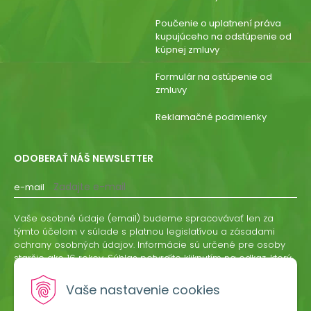
Poučenie o uplatnení práva
kupujúceho na odstúpenie od
kúpnej zmluvy
Formulár na ostúpenie od
zmluvy
Reklamačné podmienky
ODOBERAŤ NÁŠ NEWSLETTER
e-mail
Vaše osobné údaje (email) budeme spracovávať len za
týmto účelom v súlade s platnou legislatívou a zásadami
ochrany osobných údajov. Informácie sú určené pre osoby
staršie ako 16 rokov. Súhlas potvrdíte kliknutím na odkaz, ktorý
vám pošleme na váš email. Súhlas môžete kedykoľvek
odvolať písomne, emailom alebo kliknutím na odkaz z
Vaše nastavenie cookies
ktoréhokoľvek informačného emailu.