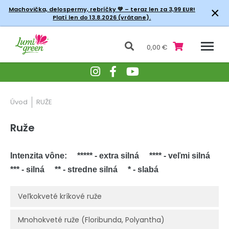
×
Machovička, delospermy, rebríčky
💚 – teraz len za 3,99 EUR!
Platí len do 13.8.2026 (vrátane).
0,00 €
Úvod
RUŽE
Ruže
Intenzita vône:
***** - extra silná **** - veľmi silná
*** - silná ** - stredne silná * - slabá
Veľkokveté kríkové ruže
Mnohokveté ruže (Floribunda, Polyantha)