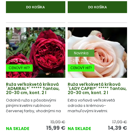
DO KOŠÍKA
DO KOŠÍKA
Novinka
-20% Zľava
-20% Zľava
CENOVÝ HIT!
CENOVÝ HIT!
Ruža veľkokvetá kríková
Ruža veľkokvetá kríková
´ADMIRAL®´ ***** Tantau,
´LADY CAPRI®´ ***** Tantau,
20-30 cm, kont. 2 l
20-30 cm, kont. 2 l
Odolná ruža s pôsobivými
Extra voňavá veľkokvetá
plnými kvetmi rubínovo
odroda s krémovo-
červenej farby, vhodnými na
marhuľovými kvetmi.
rez.
19,99 €
17,99 €
15,99
€
14,39
€
NA SKLADE
NA SKLADE