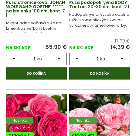
Ruža stromčeková ´JOHAN
Ruža pôdopokryvná RODY´
WOLFGANG GOETHE´ *****
Tantau, 20-30 cm, kont. 2 l
na kmienku 100 cm, kont. 7
Pôdopokryvná, vysoko odolná
l
ruža s romantickými kvetmi
Mimoriadne voňavá ruža na
výraznej cyklaménovej farby.
kmienku s veľkými kvetmi
fialovo ružovej farby.
17,99 €
55,90
€
14,39
€
NA SKLADE
NA SKLADE
-
ks
+
-
ks
+
DO KOŠÍKA
DO KOŠÍKA
Novinka
Novinka
-20% Zľava
-20% Zľava
CENOVÝ HIT!
CENOVÝ HIT!