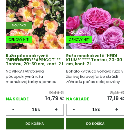
Novinka
-20% Zľava
-20% Zľava
CENOVÝ HIT!
CENOVÝ HIT!
Ruža pôdopokryvná
Ruža mnohokvetá ´HEIDI
´BIENENWEIDE®APRICOT´ **
KLUM®´ **** Tantau, 20-30
Tantau, 20-30 cm, kont. 2 l
cm, kont. 2 l
NOVINKA! Atratkívna
Bohato kvitnúca voňavá ruža v
pôdopokryvná ruža
žiarivej fialovej farbe skrášli
marhulovej farby s jemnou
záhradu počas celej sezóny.
vôňou.
18,49 €
21,49 €
14,79
€
17,19
€
NA SKLADE
NA SKLADE
-
ks
+
-
ks
+
DO KOŠÍKA
DO KOŠÍKA