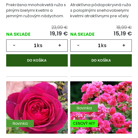
Prekrásna mnohokvetá ruža s
Atraktívna pôdopokryvná ruža
plnými bielymi kvetmi a
s poloplnými snehovobielymi
jemným ružovým nádychom.
kvetmi atraktívnymi pre včely.
23,99 €
18,99 €
19,19
€
15,19
€
NA SKLADE
NA SKLADE
-
ks
+
-
ks
+
DO KOŠÍKA
DO KOŠÍKA
Novinka
-20% Zľava
Novinka
CENOVÝ HIT!