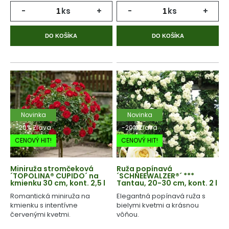
-
ks
+
-
ks
+
DO KOŠÍKA
DO KOŠÍKA
Novinka
Novinka
-20% Zľava
-20% Zľava
CENOVÝ HIT!
CENOVÝ HIT!
Miniruža stromčeková
Ruža popínavá
´TOPOLINA® CUPIDO´ na
´SCHNEEWALZER®´ ***
kmienku 30 cm, kont. 2,5 l
Tantau, 20-30 cm, kont. 2 l
Romantická miniruža na
Elegantná popínavá ruža s
kmienku s intentívne
bielymi kvetmi a krásnou
červenými kvetmi.
vôňou.