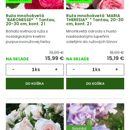
Ruža mnohokvetá
Ruža mnohokvetá ´MARIA
´BARONESSE®´ * Tantau,
THERESIA®´ * Tantau, 20-30
20-30 cm, kont. 2 l
cm, kont. 2 l
Bohato kvitnúca ruža s
Mnohkvetá odroda s husto
nostalgickými kvetmi
naskladanými lupeňmi
purpurovoružovej farby.
odetými do ružových tónov.
19,99 €
18,99 €
15,99
€
15,19
€
NA SKLADE
NA SKLADE
-
ks
+
-
ks
+
DO KOŠÍKA
DO KOŠÍKA
Novinka