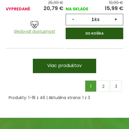
25,99 €
19,99 €
20,79
€
15,99
€
VYPREDANÉ
NA SKLADE
-
ks
+
Sledovať dostupnosť
DO KOŠÍKA
Viac produktov
1
2
3
Produkty:
1
-
18
z
46
| Aktuálna strana:
1
z
3