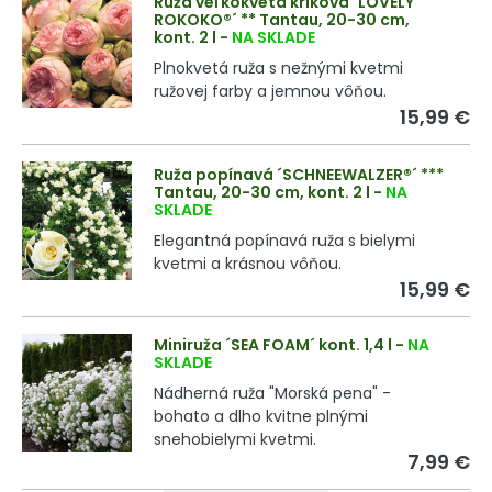
Ruža veľkokvetá kríková ´LOVELY
ROKOKO®´ ** Tantau, 20-30 cm,
kont. 2 l
-
NA SKLADE
Plnokvetá ruža s nežnými kvetmi
ružovej farby a jemnou vôňou.
15,99 €
Ruža popínavá ´SCHNEEWALZER®´ ***
Tantau, 20-30 cm, kont. 2 l
-
NA
SKLADE
Elegantná popínavá ruža s bielymi
kvetmi a krásnou vôňou.
15,99 €
Miniruža ´SEA FOAM´ kont. 1,4 l
-
NA
SKLADE
Nádherná ruža "Morská pena" -
bohato a dlho kvitne plnými
snehobielymi kvetmi.
7,99 €