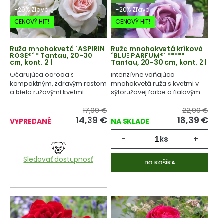
-20% Zľava
-20% Zľava
CENOVÝ HIT!
CENOVÝ HIT!
Ruža mnohokvetá ´ASPIRIN
Ruža mnohokvetá kríková
ROSE®´ * Tantau, 20-30
´BLUE PARFUM®´ *****
cm, kont. 2 l
Tantau, 20-30 cm, kont. 2 l
Očarujúca odroda s
Intenzívne voňajúca
kompaktným, zdravým rastom
mnohokvetá ruža s kvetmi v
a bielo ružovými kvetmi.
sýtoružovej farbe a fialovým
podtónom.
17,99 €
22,99 €
14,39
€
18,39
€
VYPREDANÉ
NA SKLADE
-
ks
+
Sledovať dostupnosť
DO KOŠÍKA