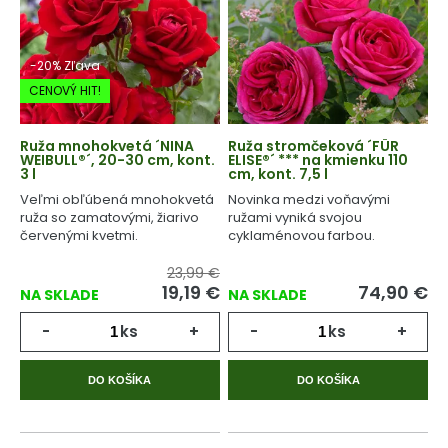
-20% Zľava
CENOVÝ HIT!
Ruža mnohokvetá ´NINA
Ruža stromčeková ´FÜR
WEIBULL®´, 20-30 cm, kont.
ELISE®´ *** na kmienku 110
3 l
cm, kont. 7,5 l
Veľmi obľúbená mnohokvetá
Novinka medzi voňavými
ruža so zamatovými, žiarivo
ružami vyniká svojou
červenými kvetmi.
cyklaménovou farbou.
23,99 €
19,19
€
74,90
€
NA SKLADE
NA SKLADE
-
ks
+
-
ks
+
DO KOŠÍKA
DO KOŠÍKA