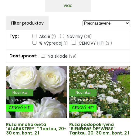
Viac
Filter produktov
Typ
Akcie
Novinky
(1)
(28)
% Výpredaj
CENOVÝ HIT!
(1)
(31)
Dostupnosť
Na sklade
(39)
Novinka
Novinka
-20% Zľava
-20% Zľava
CENOVÝ HIT!
CENOVÝ HIT!
Ruža mnohokvetá
Ruža pôdopokryvná
´ALABASTER®´ * Tantau, 20-
´BIENENWEIDE®WEISS´
30 cm, kont. 2 l
Tantau, 20-30 cm, kont. 2 l