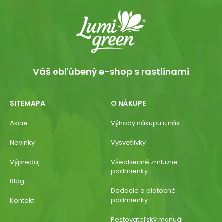
Váš obľúbený e-shop s rastlinami
SITEMAPA
O NÁKUPE
Akcie
Výhody nákupu u nás
Novinky
Vysvetlivky
Výpredaj
Všeobecné zmluvné
podmienky
Blog
Dodacie a platobné
podmienky
Kontakt
Pestovateľský manuál