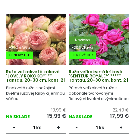
Novinka
-20% Zľava
-20% Zľava
CENOVÝ HIT!
CENOVÝ HIT!
Ruža veľkokvetá kríková
Ruža veľkokvetá kríková
´LOVELY ROKOKO®´ **
´SENTEUR ROYALE®´ *****
Tantau, 20-30 cm, kont. 2 l
Tantau, 20-30 cm, kont. 2 l
Plnokvetá ruža s nežnými
Pútavá veľkokvetá ruža s
kvetmi ružovej farby a jemnou
dokonale tvarovanými
vôňou.
fialovými kvetmi a výnimočnou
vôňou.
19,99 €
22,49 €
15,99
€
17,99
€
NA SKLADE
NA SKLADE
-
ks
+
-
ks
+