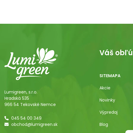
Váš obľú
SITEMAPA
Akcie
Lumigreen, s.r.o.
Hradská 535
Novinky
966 54 Tekovské Nemce
Výpredaj
045 54 00 349
obchod@lumigreen.sk
Blog