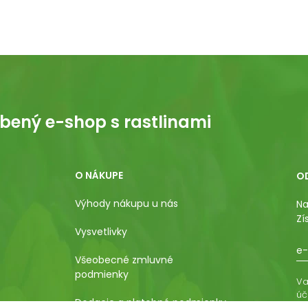
bený e-shop s rastlinami
O NÁKUPE
O
Výhody nákupu u nás
Na
Zí
Vysvetlivky
e-
Všeobecné zmluvné
podmienky
Va
úč
Dodacie a platobné podmienky
os