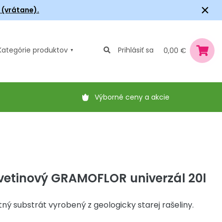
×
6 (vrátane).
Kategórie
produktov
Prihlásiť sa
0,00 €
Výborné ceny a akcie
vetinový GRAMOFLOR univerzál 20l
tný substrát vyrobený z geologicky starej rašeliny.