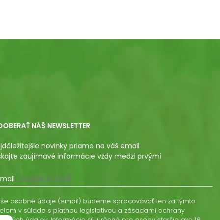
DOBERAŤ NÁŠ NEWSLETTER
jdôležitejšie novinky priamo na váš email
skajte zaujímavé informácie vždy medzi prvými
mail
še osobné údaje (email) budeme spracovávať len za týmto
elom v súlade s platnou legislatívou a zásadami ochrany
obných údajov. Informácie sú určené pre osoby staršie ako 16