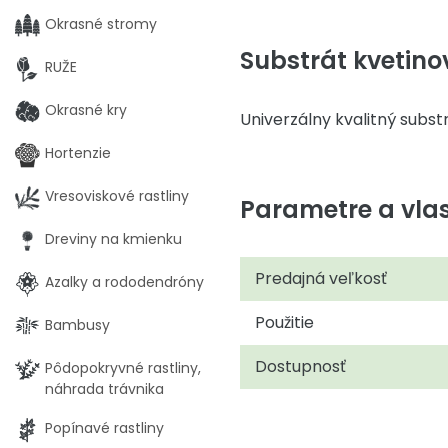
Okrasné stromy
Substrát kvetin
RUŽE
Okrasné kry
Univerzálny kvalitný subst
Hortenzie
Vresoviskové rastliny
Parametre a vlas
Dreviny na kmienku
Predajná veľkosť
Azalky a rododendróny
Použitie
Bambusy
Dostupnosť
Pôdopokryvné rastliny,
náhrada trávnika
Popínavé rastliny