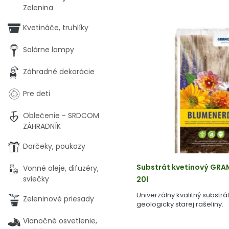
Zelenina
Kvetináče, truhlíky
Solárne lampy
Záhradné dekorácie
Pre deti
Oblečenie - SRDCOM
ZÁHRADNÍK
Darčeky, poukazy
Substrát kvetinový GRA
Vonné oleje, difuzéry,
sviečky
20l
Univerzálny kvalitný substrá
Zeleninové priesady
geologicky starej rašeliny.
Vianočné osvetlenie,