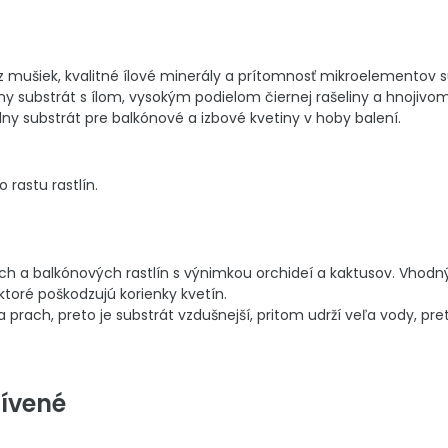
z mušiek, kvalitné ílové minerály a prítomnosť mikroelementov 
lny substrát s ílom, vysokým podielom čiernej rašeliny a hnojiv
lny substrát pre balkónové a izbové kvetiny v hoby balení.
 rastu rastlín.
h a balkónových rastlín s výnimkou orchideí a kaktusov. Vhodný 
toré poškodzujú korienky kvetín.
a prach, preto je substrát vzdušnejší, pritom udrží veľa vody, pre
ívené