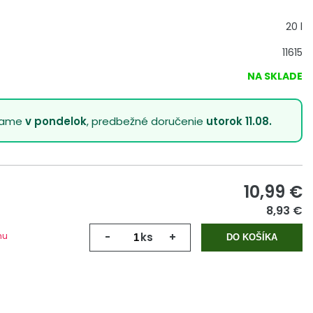
20 l
11615
NA SKLADE
lame
v pondelok
, predbežné doručenie
utorok 11.08.
10,99
€
8,93 €
mu
-
ks
+
DO KOŠÍKA