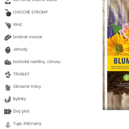
OVOCNÉ STROMY
Vinič
Drobné ovocie
Jahody
Exotické rastliny, citrusy
TRVALKY
Okrasné trávy
Bylinky
Živý plot
Tuje, ihličnany