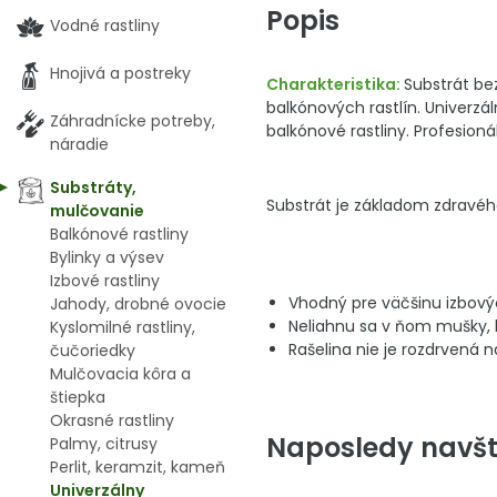
Popis
Vodné rastliny
Hnojivá a postreky
Charakteristika:
Substrát be
balkónových rastlín. Univerzá
Záhradnícke potreby,
balkónové rastliny. Profesioná
náradie
Substráty,
Substrát je základom zdravého
mulčovanie
Balkónové rastliny
Bylinky a výsev
Izbové rastliny
Vhodný pre väčšinu izbovýc
Jahody, drobné ovocie
Neliahnu sa v ňom mušky, k
Kyslomilné rastliny,
Rašelina nie je rozdrvená n
čučoriedky
Mulčovacia kôra a
štiepka
Okrasné rastliny
Naposledy navšt
Palmy, citrusy
Perlit, keramzit, kameň
Univerzálny