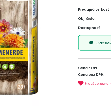
Predajná veľkosť
Obj. čislo:
Dostupnosť:
Odosie
Cena s DPH:
Cena bez DPH:
Pridať do zozna