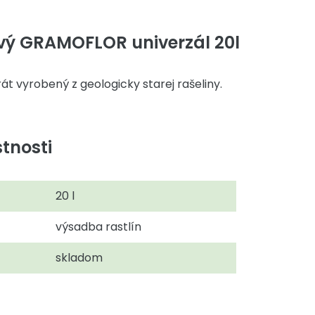
ový GRAMOFLOR univerzál 20l
rát vyrobený z geologicky starej rašeliny.
tnosti
20 l
výsadba rastlín
skladom