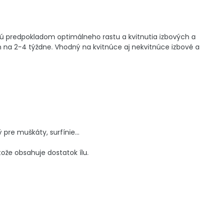
sú predpokladom optimálneho rastu a kvitnutia izbových a
om na 2-4 týždne. Vhodný na kvitnúce aj nekvitnúce izbové a
pre muškáty, surfínie...
tože obsahuje dostatok ílu.