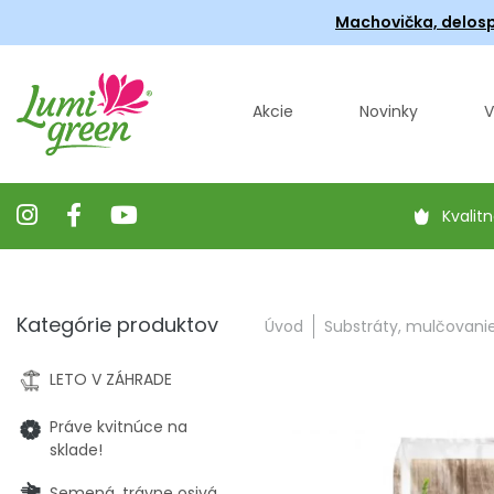
Machovička, delosp
Akcie
Novinky
V
Kvalitn
Kategórie produktov
Úvod
Substráty, mulčovani
LETO V ZÁHRADE
Práve kvitnúce na
sklade!
Semená, trávne osivá