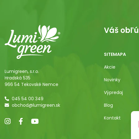
Váš obľú
SITEMAPA
Akcie
Lumigreen, s.r.o.
Hradská 535
Novinky
966 54 Tekovské Nemce
Výpredaj
045 54 00 349
obchod@lumigreen.sk
Blog
Kontakt