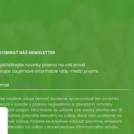
DOBERAŤ NÁŠ NEWSLETTER
jdôležitejšie novinky priamo na váš email
skajte zaujímavé informácie vždy medzi prvými
mail
še osobné údaje (email) budeme spracovávať len za týmto
elom v súlade s platnou legislatívou a zásadami ochrany
obných údajov. Informácie sú určené pre osoby staršie ako 16
kov. Súhlas potvrdíte kliknutím na odkaz, ktorý vám pošleme na
š email. Súhlas môžete kedykoľvek odvolať písomne, emailom
ebo kliknutím na odkaz z ktoréhokoľvek informačného emailu.