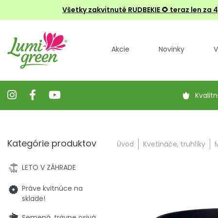
Všetky zakvitnuté RUDBEKIE
🌻 teraz len za 
Akcie
Novinky
V
Kvalitn
Kategórie produktov
Úvod
Kvetináče, truhlíky
LETO V ZÁHRADE
Práve kvitnúce na
sklade!
Semená, trávne osivá