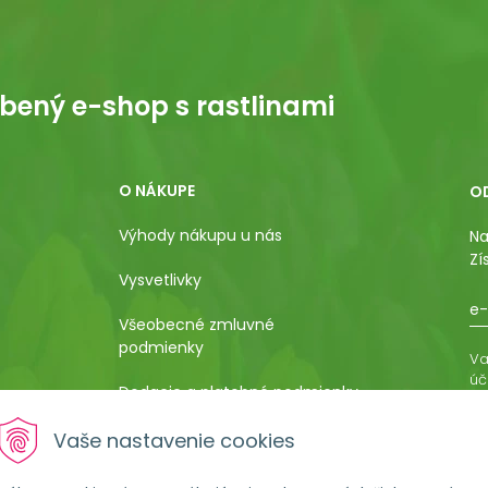
bený e-shop s rastlinami
O NÁKUPE
O
Výhody nákupu u nás
Na
Zí
Vysvetlivky
e-
Všeobecné zmluvné
podmienky
Va
úč
Dodacie a platobné podmienky
os
ro
Pestovateľský manuál
Vaše nastavenie cookies
vá
al
Poučenie o uplatnení práva