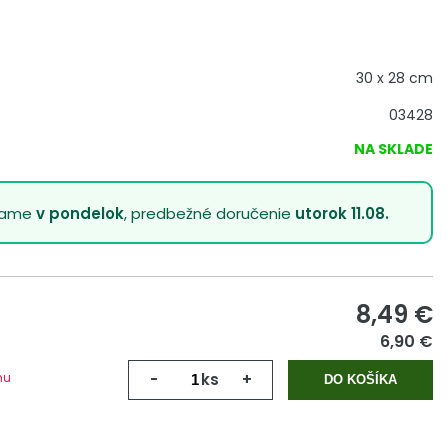
30 x 28 cm
03428
NA SKLADE
lame
v pondelok
, predbežné doručenie
utorok 11.08.
8,49
€
6,90 €
mu
-
ks
+
DO KOŠÍKA