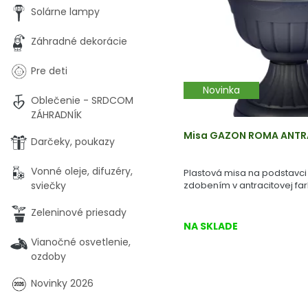
Solárne lampy
Záhradné dekorácie
Pre deti
Novinka
Oblečenie - SRDCOM
ZÁHRADNÍK
Misa GAZON ROMA ANTRA
Darčeky, poukazy
Vonné oleje, difuzéry,
Plastová misa na podstavc
sviečky
zdobením v antracitovej far
Zeleninové priesady
NA SKLADE
Vianočné osvetlenie,
ozdoby
Novinky 2026