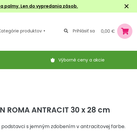
×
e a palmy. Len do vypredania zásob.
Kategórie
produktov
Prihlásiť sa
0,00 €
Výborné ceny a akcie
N ROMA ANTRACIT 30 x 28 cm
 podstavci s jemným zdobením v antracitovej farbe.