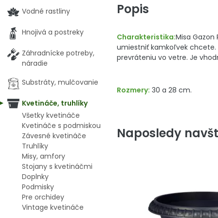
Popis
Vodné rastliny
Hnojivá a postreky
Charakteristika:
Misa Gazon 
umiestniť kamkoľvek chcete. 
Záhradnícke potreby,
prevráteniu vo vetre. Je vhodn
náradie
Substráty, mulčovanie
Rozmery:
30 a 28 cm.
Kvetináče, truhlíky
Všetky kvetináče
Kvetináče s podmiskou
Naposledy navšt
Závesné kvetináče
Truhlíky
Misy, amfory
Stojany s kvetináčmi
Doplnky
Podmisky
Pre orchidey
Vintage kvetináče