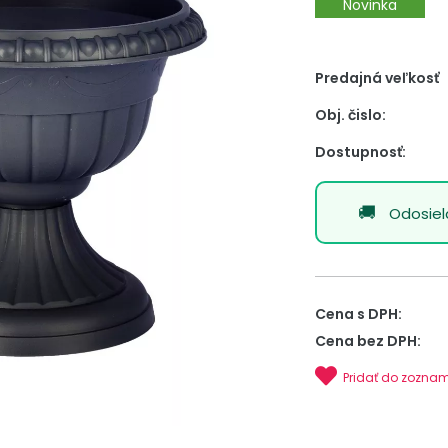
Novinka
Predajná veľkosť
Obj. čislo:
Dostupnosť:
Odosie
Cena s DPH:
Cena bez DPH:
Pridať do zozna