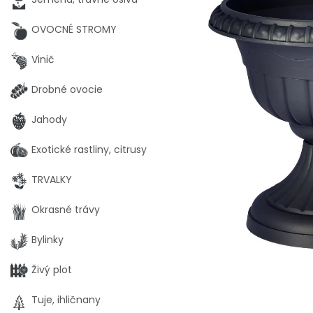
OVOCNÉ STROMY
Vinič
Drobné ovocie
Jahody
Exotické rastliny, citrusy
TRVALKY
Okrasné trávy
Bylinky
Živý plot
Tuje, ihličnany