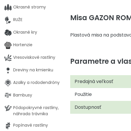
Okrasné stromy
Misa GAZON ROM
RUŽE
Okrasné kry
Plastová misa na podstavc
Hortenzie
Vresoviskové rastliny
Parametre a vlas
Dreviny na kmienku
Predajná veľkosť
Azalky a rododendróny
Použitie
Bambusy
Dostupnosť
Pôdopokryvné rastliny,
náhrada trávnika
Popínavé rastliny