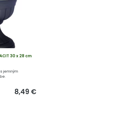
CIT 30 x 28 cm
i s jemným
be.
8,49 €