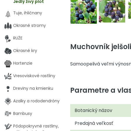
Jedlý živý plot
Tuje, ihličnany
Okrasné stromy
RUŽE
Muchovník jelšol
Okrasné kry
Hortenzie
Samoopelivá veľmi výnosn
Vresoviskové rastliny
Parametre a vlas
Dreviny na kmienku
Azalky a rododendróny
Botanický názov
Bambusy
Predajná veľkosť
Pôdopokryvné rastliny,