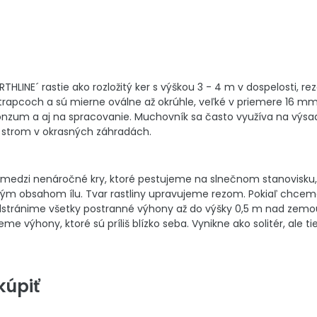
HLINE´ rastie ako rozložitý ker s výškou 3 - 4 m v dospelosti, r
strapcoch a sú mierne oválne až okrúhle, veľké v priemere 16 mm.
onzum a aj na spracovanie. Muchovník sa často využíva na výsa
y strom v okrasných záhradách.
medzi nenáročné kry, ktoré pestujeme na slnečnom stanovisku, p
sokým obsahom ílu. Tvar rastliny upravujeme rezom. Pokiaľ chc
odstránime všetky postranné výhony až do výšky 0,5 m nad zemou
me výhony, ktoré sú príliš blízko seba. Vynikne ako solitér, ale t
úpiť