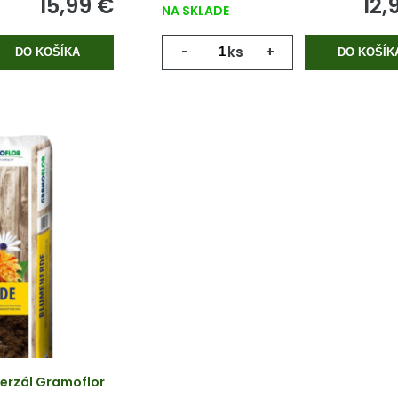
15,99 €
12,
NA SKLADE
-
ks
+
DO KOŠÍKA
DO KOŠÍK
erzál Gramoflor