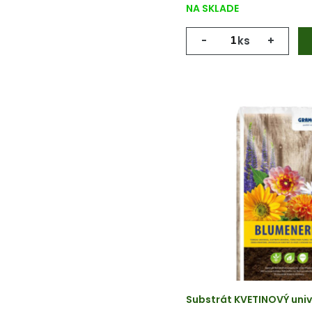
NA SKLADE
-
ks
+
Substrát KVETINOVÝ univ