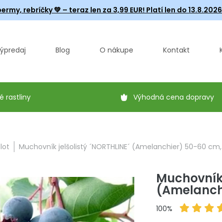
ermy, rebríčky
💚 – teraz len za 3,99 EUR! Platí len do 13.8.202
ýpredaj
Blog
O nákupe
Kontakt
é rastliny
Výhodná cena dopravy
lot
Muchovník jelšolistý ´NORTHLINE´ (Amelanchier) 50-60 cm, k
Muchovník 
(Amelanchi
100%