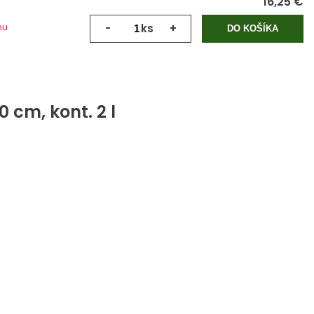
16,25 €
mu
-
ks
+
DO KOŠÍKA
 cm, kont. 2 l