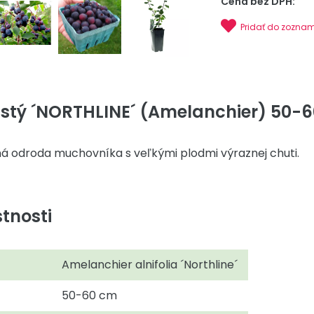
Cena bez DPH:
Pridať do zozna
istý ´NORTHLINE´ (Amelanchier) 50-60
á odroda muchovníka s veľkými plodmi výraznej chuti.
tnosti
Amelanchier alnifolia ´Northline´
50-60 cm