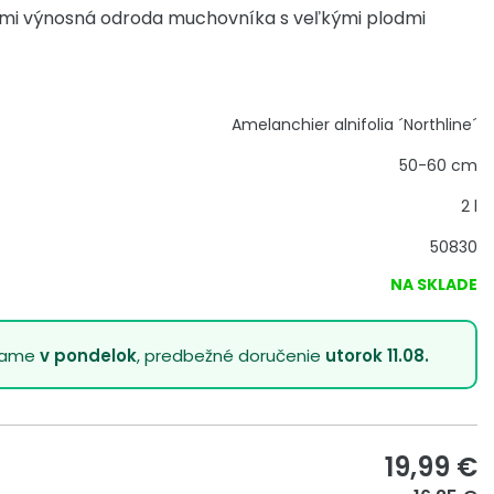
mi výnosná odroda muchovníka s veľkými plodmi
Amelanchier alnifolia ´Northline´
50-60 cm
2 l
50830
NA SKLADE
lame
v pondelok
, predbežné doručenie
utorok 11.08.
19,99
€