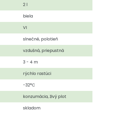
2 l
biela
VI
slnečné, polotieň
vzdušná, priepustná
3 - 4 m
rýchlo rastúci
-32°C
konzumácia, živý plot
skladom