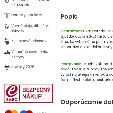
ZÁHRADNÍK
Popis
Darčeky, poukazy
Vonné oleje, difuzéry,
Charakteristika:
Odroda ´NORT
sviečky
aljašské čučoriedky) rastú v 
Zeleninové priesady
júna. Sú výborné na priamy k
sa používa aj ako dekoratívn
Vianočné osvetlenie,
ozdoby
Pestovanie:
Muchovník patrí 
Novinky 2026
pôda. Toleruje aj pôdy s vy
vyrásť najsilnejší kmienok a 
forme živého plotu, odstraňuje
Odporúčame dok