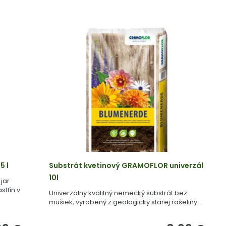
5 l
Substrát kvetinový GRAMOFLOR univerzál
10l
jar
stlín v
Univerzálny kvalitný nemecký substrát bez
mušiek, vyrobený z geologicky starej rašeliny.