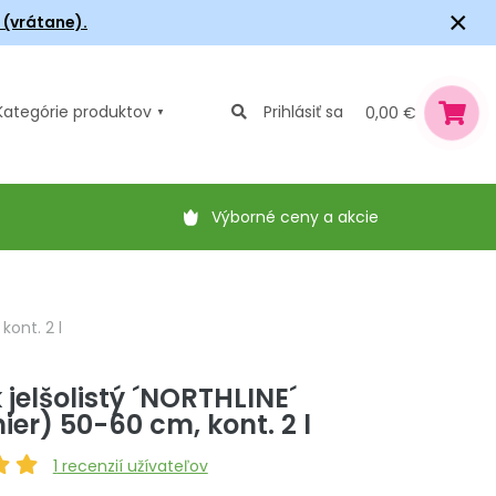
×
6 (vrátane).
Kategórie
produktov
Prihlásiť sa
0,00 €
Výborné ceny a akcie
ont. 2 l
jelšolistý ´NORTHLINE´
er) 50-60 cm, kont. 2 l
1
recenzií užívateľov