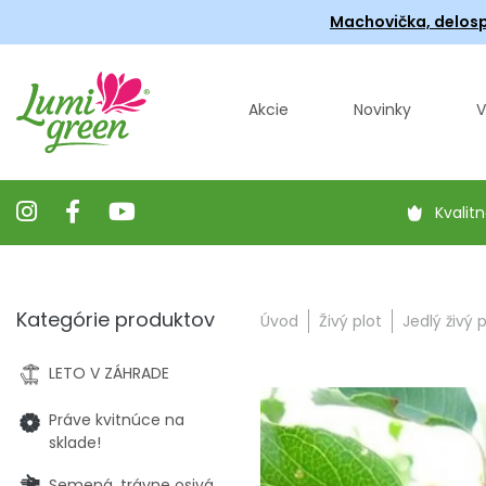
Machovička, delosp
Akcie
Novinky
V
Kvalitn
Kategórie produktov
Úvod
Živý plot
Jedlý živý p
LETO V ZÁHRADE
Práve kvitnúce na
sklade!
Semená, trávne osivá