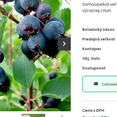
Samoopelivá veľ
výraznej chuti.
Botanický názov
Predajná veľkosť
Kontajner
Obj. čislo:
Dostupnosť:
Odosie
Cena s DPH: