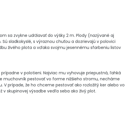
ezom sa zvykne udržiavať do výšky 2 m. Plody (nazývané aj
 Sú sladkokyslé, s výraznou chuťou a dozrievajú v polovici
dbu živého plota a vďaka svojmu jesennému sfarbeniu listov
rípadne v polotieni. Najviac mu vyhovuje priepustná, ľahká
eme muchovník pestovať vo forme nižšieho stromu, necháme
. V prípade, že ho chceme pestovať ako rozložitý ker alebo vo
iež v skupinovej výsadbe vedľa seba ako živý plot.