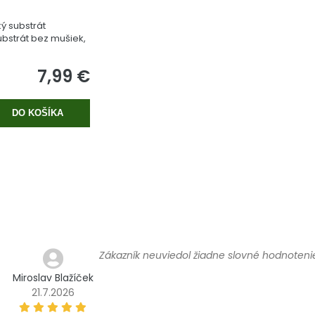
ý substrát
bstrát bez mušiek,
 rašeliny.
7,99 €
DO KOŠÍKA
Zákazník neuviedol žiadne slovné hodnoteni
Miroslav Blažíček
21.7.2026