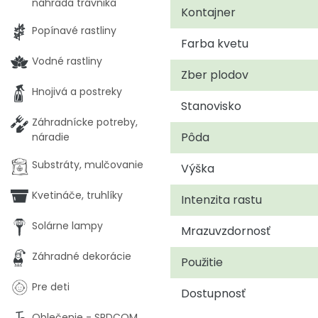
náhrada trávnika
Kontajner
Popínavé rastliny
Farba kvetu
Vodné rastliny
Zber plodov
Hnojivá a postreky
Stanovisko
Záhradnícke potreby,
Pôda
náradie
Substráty, mulčovanie
Výška
Kvetináče, truhlíky
Intenzita rastu
Solárne lampy
Mrazuvzdornosť
Záhradné dekorácie
Použitie
Pre deti
Dostupnosť
Oblečenie - SRDCOM