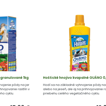
 granulované 1kg
Hoštické hnojivo kvapalné GUÁNO 0,
nojenie pôdy na jar
Hodí sa na základné vyhnojenie pôdy na 
ihnojovanie rastlín v
alebo na jeseň, ale aj na prihnojovanie ra
ho cyklu.
priebehu celého vegetačného cyklu.