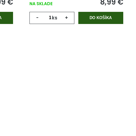
99 €
8,99 €
NA SKLADE
-
ks
+
A
DO KOŠÍKA