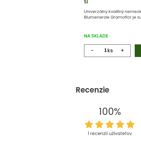
5l
Univerzálny kvalitný nemeck
Blumenerde Gramoflor je su
vyrobený z geologicky starej
NA SKLADE
-
ks
+
Recenzie
100%
1 recenzií užívateľov