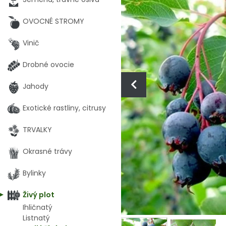
OVOCNÉ STROMY
Vinič
Drobné ovocie
Jahody
Exotické rastliny, citrusy
TRVALKY
Okrasné trávy
Bylinky
Živý plot
Ihličnatý
Listnatý