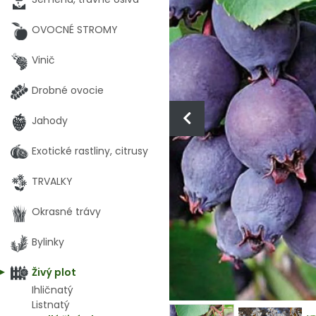
OVOCNÉ STROMY
Vinič
Drobné ovocie
Jahody
Exotické rastliny, citrusy
TRVALKY
Okrasné trávy
Bylinky
Živý plot
Ihličnatý
Listnatý