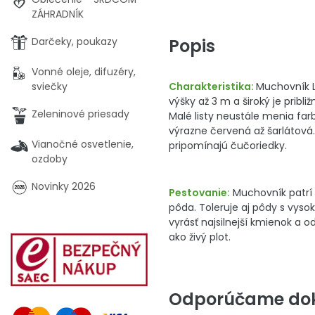
ZÁHRADNÍK
Popis
Darčeky, poukazy
Vonné oleje, difuzéry,
Charakteristika:
Muchovník La
sviečky
výšky až 3 m a široký je pribl
Zeleninové priesady
Malé listy neustále menia far
výrazne červená až šarlátová.
Vianočné osvetlenie,
pripomínajú čučoriedky.
ozdoby
Novinky 2026
Pestovanie:
Muchovník patrí 
pôda. Toleruje aj pôdy s vy
vyrásť najsilnejší kmienok a 
ako živý plot.
Odporúčame dok