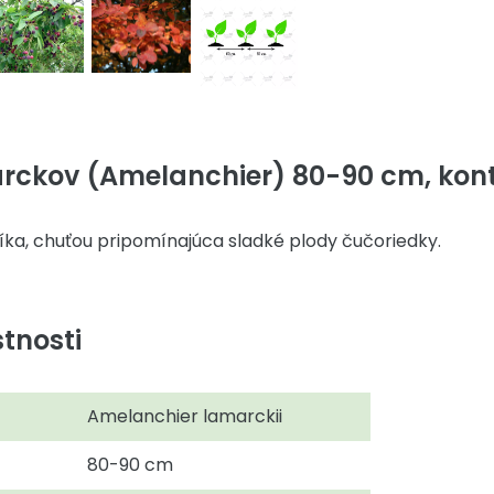
ckov (Amelanchier) 80-90 cm, kont.
a, chuťou pripomínajúca sladké plody čučoriedky.
tnosti
Amelanchier lamarckii
80-90 cm