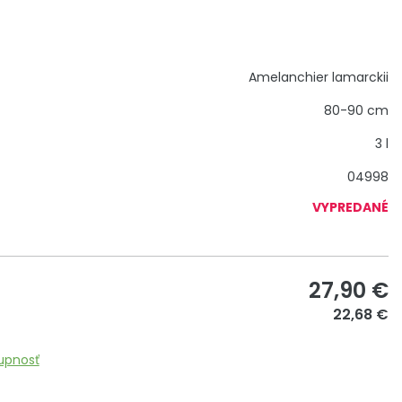
Amelanchier lamarckii
80-90 cm
3 l
04998
VYPREDANÉ
27,90
€
22,68 €
upnosť