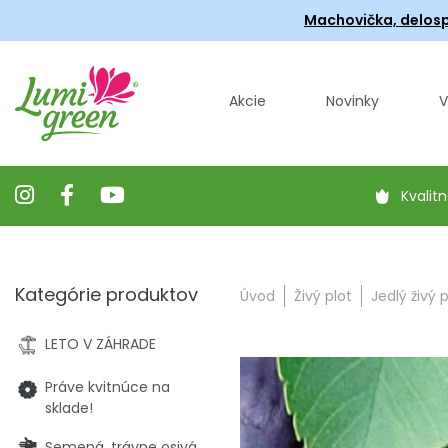
Machovička, delosp
Akcie
Novinky
V
Kvalitn
Kategórie produktov
Úvod
Živý plot
Jedlý živý p
LETO V ZÁHRADE
Práve kvitnúce na
sklade!
Semená, trávne osivá