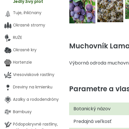
Jedlý živý plot
Tuje, ihličnany
Okrasné stromy
RUŽE
Muchovník Lamar
Okrasné kry
Hortenzie
Výborná odroda muchovník
Vresoviskové rastliny
Parametre a vlas
Dreviny na kmienku
Azalky a rododendróny
Botanický názov
Bambusy
Predajná veľkosť
Pôdopokryvné rastliny,