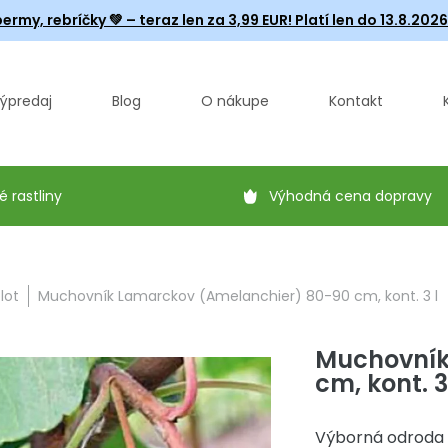
ermy, rebríčky
💚 – teraz len za 3,99 EUR! Platí len do 13.8.202
ýpredaj
Blog
O nákupe
Kontakt
é rastliny
Výhodná cena dopravy
lot
Muchovník Lamarckov (Amelanchier) 80-90 cm, kont. 3 l
Muchovník
cm, kont. 3
Výborná odroda 