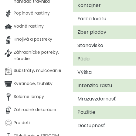
náhrada trávnika
Kontajner
Popínavé rastliny
Farba kvetu
Vodné rastliny
Zber plodov
Hnojivá a postreky
Stanovisko
Záhradnícke potreby,
Pôda
náradie
Substráty, mulčovanie
Výška
Kvetináče, truhlíky
Intenzita rastu
Solárne lampy
Mrazuvzdornosť
Záhradné dekorácie
Použitie
Pre deti
Dostupnosť
Oblečenie - SRDCOM