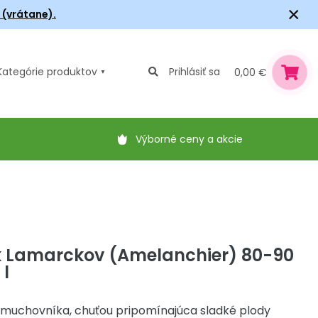
×
6 (vrátane).
Kategórie
produktov
Prihlásiť sa
0,00 €
Výborné ceny a akcie
 Lamarckov (Amelanchier) 80-90
 l
muchovníka, chuťou pripomínajúca sladké plody