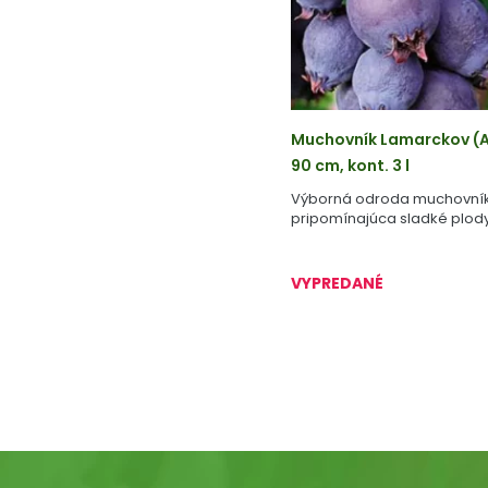
Muchovník Lamarckov (A
90 cm, kont. 3 l
Výborná odroda muchovník
pripomínajúca sladké plody
VYPREDANÉ