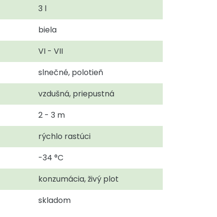
3 l
biela
VI - VII
slnečné, polotieň
vzdušná, priepustná
2 - 3 m
rýchlo rastúci
-34 °C
konzumácia, živý plot
skladom