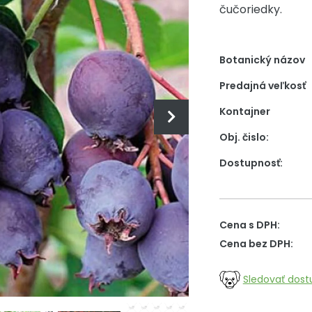
čučoriedky.
Botanický názov
Predajná veľkosť
Kontajner
Obj. čislo:
Dostupnosť:
Cena s DPH:
Cena bez DPH:
Sledovať dost