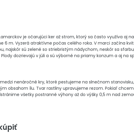
marckov je očarujúci ker až strom, ktorý sa často využíva aj na ži
ižne 6 m. Vyzerá atraktívne počas celého roka. V marci začína kvi
bu, najskôr sú zelené so striebristým nádychom, neskôr sa sfarbu
 Plody dozrievajú v júli a sú výborné na priamy konzum a aj na 
medzi nenáročné kry, ktoré pestujeme na slnečnom stanovisku, p
sokým obsahom ílu. Tvar rastliny upravujeme rezom. Pokiaľ chc
odstránime všetky postranné výhony až do výšky 0,5 m nad zemou.
úpiť