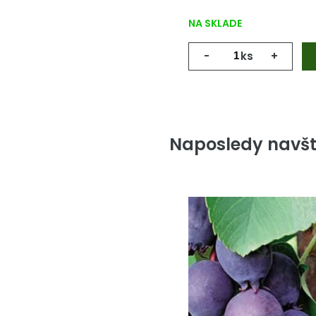
NA SKLADE
-
ks
+
Naposledy navšt