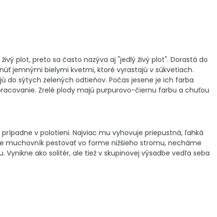
vý plot, preto sa často nazýva aj "jedlý živý plot". Dorastá do
tnúť jemnými bielymi kvetmi, ktoré vyrastajú v súkvetiach.
jú do sýtych zelených odtieňov. Počas jesene je ich farba
spracovanie. Zrelé plody majú purpurovo-čiernu farbu a chuťou
rípadne v polotieni. Najviac mu vyhovuje priepustná, ľahká
eme muchovník pestovať vo forme nižšieho stromu, necháme
 Vynikne ako solitér, ale tiež v skupinovej výsadbe vedľa seba