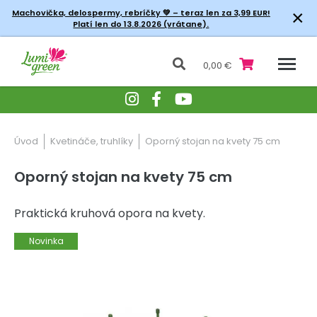
×
Machovička, delospermy, rebríčky
💚 – teraz len za 3,99 EUR!
Platí len do 13.8.2026 (vrátane).
0,00 €
Úvod
Kvetináče, truhlíky
Oporný stojan na kvety 75 cm
Oporný stojan na kvety 75 cm
Praktická kruhová opora na kvety.
Novinka