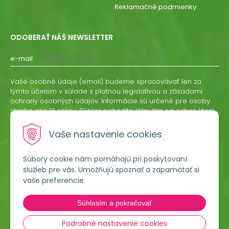
Reklamačné podmienky
ODOBERAŤ NÁŠ NEWSLETTER
e-mail
Vaše osobné údaje (email) budeme spracovávať len za
týmto účelom v súlade s platnou legislatívou a zásadami
ochrany osobných údajov. Informácie sú určené pre osoby
staršie ako 16 rokov. Súhlas potvrdíte kliknutím na odkaz, ktorý
vám pošleme na váš email. Súhlas môžete kedykoľvek
odvolať písomne, emailom alebo kliknutím na odkaz z
Vaše nastavenie cookies
ktoréhokoľvek informačného emailu.
Súbory cookie nám pomáhajú pri poskytovaní
ODOBERAŤ
služieb pre vás. Umožňujú spoznať a zapamätať si
vaše preferencie.
Lumigreen, s.r.o.
Súhlasím a pokračovať
Hradská 535
966 54 Tekovské Nemce
Podrobné nastavenie cookies