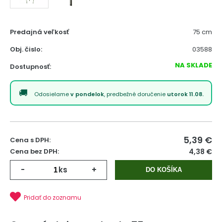
Predajná veľkosť
75 cm
Obj. čislo:
03588
NA SKLADE
Dostupnosť:
Odosielame
v pondelok
, predbežné doručenie
utorok 11.08.
5,39
€
Cena s DPH:
Cena bez DPH:
4,38 €
-
ks
+
DO KOŠÍKA
Pridať do zoznamu