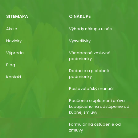
SITEMAPA
O NÁKUPE
Akcie
Výhody nákupu u nás
Novinky
Vysvetlivky
Výpredaj
Všeobecné zmluvné
podmienky
Blog
Dodacie a platobné
podmienky
Kontakt
Pestovateľský manuál
Poučenie o uplatnení práva
kupujúceho na odstúpenie od
kúpnej zmluvy
Formulár na ostúpenie od
zmluvy