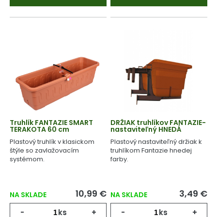
Truhlík FANTAZIE SMART
DRŽIAK truhlíkov FANTAZIE-
TERAKOTA 60 cm
nastaviteľný HNEDÁ
Plastový truhlík v klasickom
Plastový nastaviteľný držiak k
štýle so zavlažovacím
truhlíkom Fantazie hnedej
systémom.
farby.
10,99 €
3,49 €
NA SKLADE
NA SKLADE
-
ks
+
-
ks
+