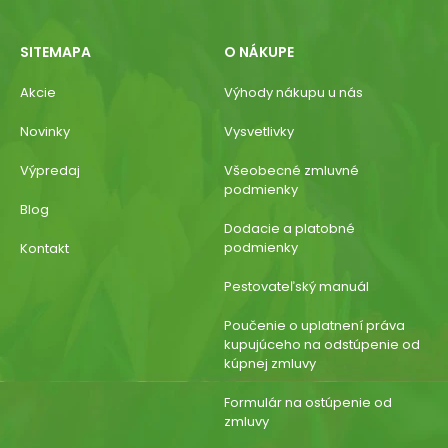
SITEMAPA
O NÁKUPE
Akcie
Výhody nákupu u nás
Novinky
Vysvetlivky
Výpredaj
Všeobecné zmluvné
podmienky
Blog
Dodacie a platobné
podmienky
Kontakt
Pestovateľský manuál
Poučenie o uplatnení práva
kupujúceho na odstúpenie od
kúpnej zmluvy
Formulár na ostúpenie od
zmluvy