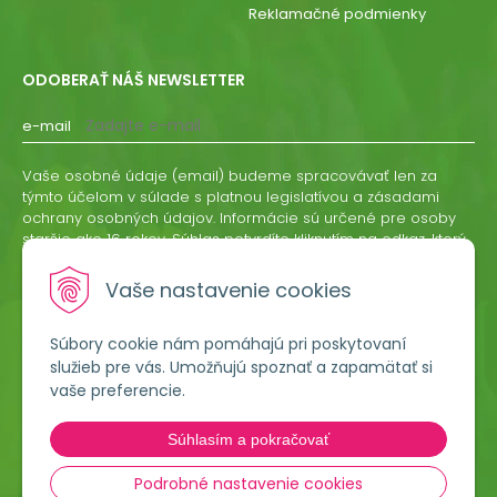
Reklamačné podmienky
ODOBERAŤ NÁŠ NEWSLETTER
e-mail
Vaše osobné údaje (email) budeme spracovávať len za
týmto účelom v súlade s platnou legislatívou a zásadami
ochrany osobných údajov. Informácie sú určené pre osoby
staršie ako 16 rokov. Súhlas potvrdíte kliknutím na odkaz, ktorý
vám pošleme na váš email. Súhlas môžete kedykoľvek
odvolať písomne, emailom alebo kliknutím na odkaz z
Vaše nastavenie cookies
ktoréhokoľvek informačného emailu.
Súbory cookie nám pomáhajú pri poskytovaní
ODOBERAŤ
služieb pre vás. Umožňujú spoznať a zapamätať si
vaše preferencie.
Lumigreen, s.r.o.
Súhlasím a pokračovať
Hradská 535
966 54 Tekovské Nemce
Podrobné nastavenie cookies