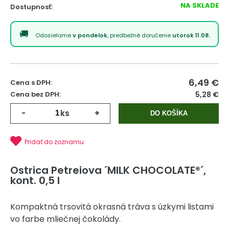
NA SKLADE
Dostupnosť:
Odosielame
v pondelok
, predbežné doručenie
utorok 11.08.
6,49
€
Cena s DPH:
Cena bez DPH:
5,28 €
-
ks
+
DO KOŠÍKA
Pridať do zoznamu
Ostrica Petreiova ´MILK CHOCOLATE®´,
kont. 0,5 l
Kompaktná trsovitá okrasná tráva s úzkymi listami
vo farbe mliečnej čokolády.