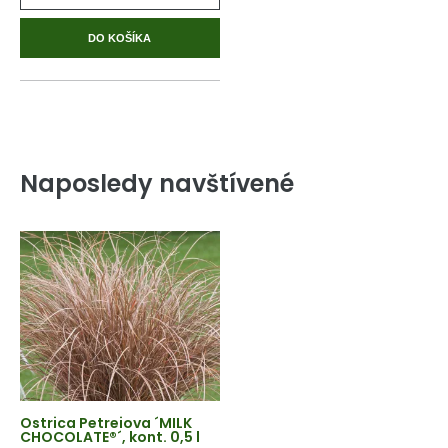
DO KOŠÍKA
Naposledy navštívené
Ostrica Petreiova ´MILK
CHOCOLATE®´, kont. 0,5 l