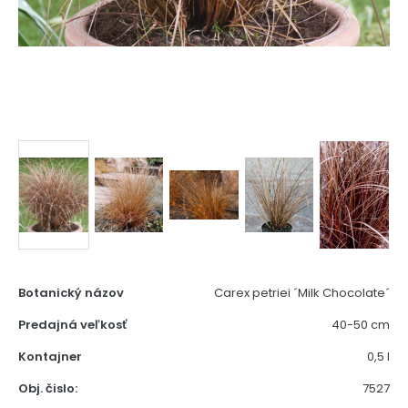
Botanický názov
Carex petriei ´Milk Chocolate´
Predajná veľkosť
40-50 cm
Kontajner
0,5 l
Obj. čislo:
7527