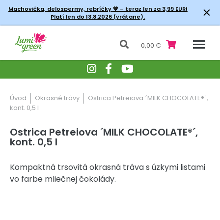
×
Machovička, delospermy, rebríčky
💚 – teraz len za 3,99 EUR!
Platí len do 13.8.2026 (vrátane).
0,00 €
Úvod
Okrasné trávy
Ostrica Petreiova ´MILK CHOCOLATE®´,
kont. 0,5 l
Ostrica Petreiova ´MILK CHOCOLATE®´,
kont. 0,5 l
Kompaktná trsovitá okrasná tráva s úzkymi listami
vo farbe mliečnej čokolády.