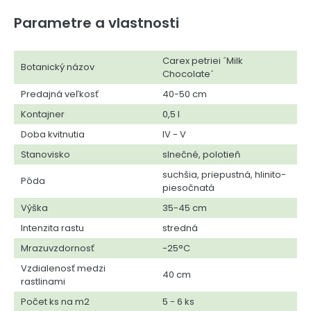
Parametre a vlastnosti
Carex petriei ´Milk
Botanický názov
Chocolate´
Predajná veľkosť
40-50 cm
Kontajner
0,5 l
Doba kvitnutia
IV - V
Stanovisko
slnečné, polotieň
suchšia, priepustná, hlinito-
Pôda
piesočnatá
Výška
35-45 cm
Intenzita rastu
stredná
Mrazuvzdornosť
-25°C
Vzdialenosť medzi
40 cm
rastlinami
Počet ks na m2
5 - 6 ks