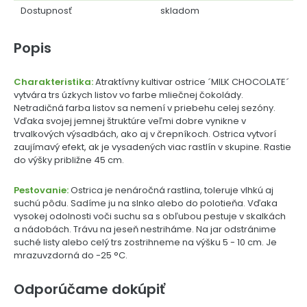
Dostupnosť
skladom
Popis
Charakteristika:
Atraktívny kultivar ostrice ´MILK CHOCOLATE´
vytvára trs úzkych listov vo farbe mliečnej čokolády.
Netradičná farba listov sa nemení v priebehu celej sezóny.
Vďaka svojej jemnej štruktúre veľmi dobre vynikne v
trvalkových výsadbách, ako aj v črepníkoch. Ostrica vytvorí
zaujímavý efekt, ak je vysadených viac rastlín v skupine. Rastie
do výšky približne 45 cm.
Pestovanie:
Ostrica je nenáročná rastlina, toleruje vlhkú aj
suchú pôdu. Sadíme ju na slnko alebo do polotieňa. Vďaka
vysokej odolnosti voči suchu sa s obľubou pestuje v skalkách
a nádobách. Trávu na jeseň nestriháme. Na jar odstránime
suché listy alebo celý trs zostrihneme na výšku 5 - 10 cm. Je
mrazuvzdorná do -25 °C.
Odporúčame dokúpiť