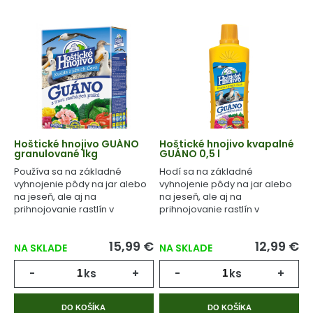
Hoštické hnojivo GUÁNO
Hoštické hnojivo kvapalné
granulované 1kg
GUÁNO 0,5 l
Používa sa na základné
Hodí sa na základné
vyhnojenie pôdy na jar alebo
vyhnojenie pôdy na jar alebo
na jeseň, ale aj na
na jeseň, ale aj na
prihnojovanie rastlín v
prihnojovanie rastlín v
priebehu celého
priebehu celého
vegetačného cyklu.
vegetačného cyklu.
15,99 €
12,99 €
NA SKLADE
NA SKLADE
-
ks
+
-
ks
+
DO KOŠÍKA
DO KOŠÍKA