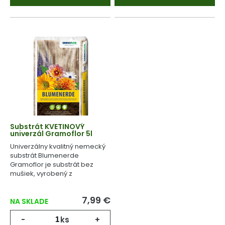
Substrát KVETINOVÝ
univerzál Gramoflor 5l
Univerzálny kvalitný nemecký
substrát Blumenerde
Gramoflor je substrát bez
mušiek, vyrobený z
geologicky starej rašeliny.
7,99 €
NA SKLADE
-
ks
+