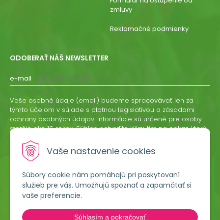
Formulár na ostúpenie od
zmluvy
Reklamačné podmienky
ODOBERAŤ NÁŠ NEWSLETTER
e-mail
Vaše osobné údaje (email) budeme spracovávať len za
týmto účelom v súlade s platnou legislatívou a zásadami
ochrany osobných údajov. Informácie sú určené pre osoby
staršie ako 16 rokov. Súhlas potvrdíte kliknutím na odkaz, ktorý
vám pošleme na váš email. Súhlas môžete kedykoľvek
odvolať písomne, emailom alebo kliknutím na odkaz z
Vaše nastavenie cookies
ktoréhokoľvek informačného emailu.
Súbory cookie nám pomáhajú pri poskytovaní
ODOBERAŤ
služieb pre vás. Umožňujú spoznať a zapamätať si
vaše preferencie.
Lumigreen, s.r.o.
Súhlasím a pokračovať