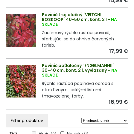
15,99 €
Pavinič trojlaločný ´VEITCHII
BOSKOOP´ 40-50 cm, kont. 2 l
-
NA
SKLADE
Zaujímavý rýchlo rastúci pavinič,
sfarbujúci sa do ohnivo červených
farieb.
17,99 €
Pavinič päťlaločný ´ENGELMANNII´
30-40 cm, kont. 2 l, vyviazaný
-
NA
SKLADE
Rýchlo rastúca popínavá odroda s
atraktívnymi lesklými listami
tmavozelenej farby.
16,99 €
Filter produktov
Typ
Akcie
Novinky
(0)
(1)