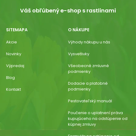
Váš obľúbený e-shop s rastlinami
SITEMAPA
O NÁKUPE
Akcie
Výhody nákupu u nás
Novinky
Vysvetlivky
Výpredaj
Všeobecné zmluvné
podmienky
Blog
Dodacie a platobné
podmienky
Kontakt
Pestovateľský manuál
Poučenie o uplatnení práva
kupujúceho na odstúpenie od
kúpnej zmluvy