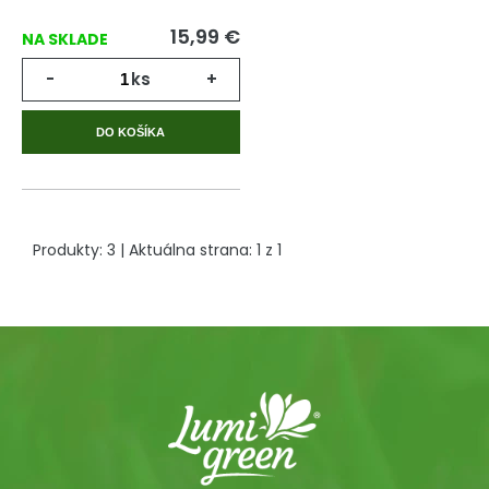
15,99
€
NA SKLADE
-
ks
+
DO KOŠÍKA
Produkty:
3
| Aktuálna strana:
1
z
1