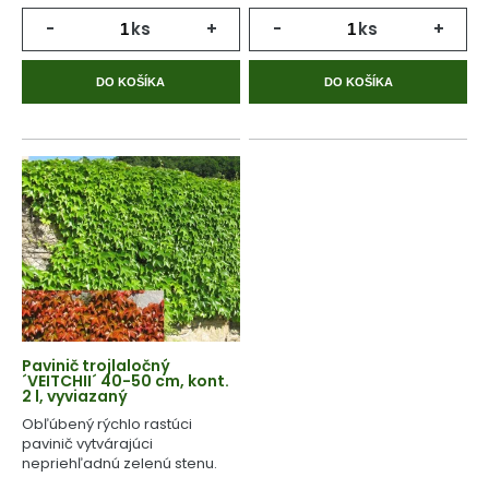
-
ks
+
-
ks
+
DO KOŠÍKA
DO KOŠÍKA
Pavinič trojlaločný
´VEITCHII´ 40-50 cm, kont.
2 l, vyviazaný
Obľúbený rýchlo rastúci
pavinič vytvárajúci
nepriehľadnú zelenú stenu.