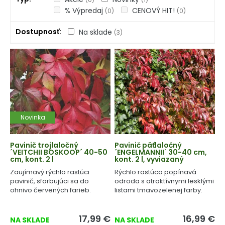
% Výpredaj
CENOVÝ HIT!
(0)
(0)
Dostupnosť
Na sklade
(3)
Novinka
Pavinič trojlaločný
Pavinič päťlaločný
´VEITCHII BOSKOOP´ 40-50
´ENGELMANNII´ 30-40 cm,
cm, kont. 2 l
kont. 2 l, vyviazaný
Zaujímavý rýchlo rastúci
Rýchlo rastúca popínavá
pavinič, sfarbujúci sa do
odroda s atraktívnymi lesklými
ohnivo červených farieb.
listami tmavozelenej farby.
17,99
€
16,99
€
NA SKLADE
NA SKLADE