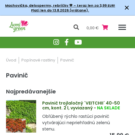
×
Machovička, delospermy, rebríčky
💚 – teraz len za 3,99 EUR!
Platí len do 13.8.2026 (vrátane).
0,00 €
Úvod
Popínavé rastliny
Pavinič
Pavinič
Najpredávanejšie
Pavinič trojlaločný ´VEITCHII´ 40-50
cm, kont. 2 l, vyviazaný
-
NA SKLADE
Obľúbený rýchlo rastúci pavinič
vytvárajúci nepriehľadnú zelenú
stenu.