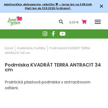
×
Machovička, delospermy, rebríčky
💚 – teraz len za 3,99 EUR!
Platí len do 13.8.2026 (vrátane).
0,00 €
Úvod
Kvetináče, truhlíky
Podmiska KVADRÁT TERRA
ANTRACIT 34 cm
Podmiska KVADRÁT TERRA ANTRACIT 34
cm
Praktická plastová podmiska v antracitovom
odtieni.