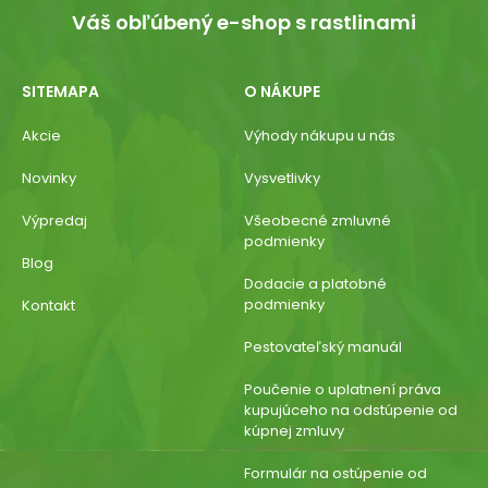
Váš obľúbený e-shop s rastlinami
SITEMAPA
O NÁKUPE
Akcie
Výhody nákupu u nás
Novinky
Vysvetlivky
Výpredaj
Všeobecné zmluvné
podmienky
Blog
Dodacie a platobné
podmienky
Kontakt
Pestovateľský manuál
Poučenie o uplatnení práva
kupujúceho na odstúpenie od
kúpnej zmluvy
Formulár na ostúpenie od