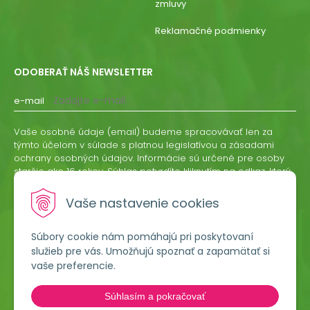
zmluvy
Reklamačné podmienky
ODOBERAŤ NÁŠ NEWSLETTER
e-mail
Vaše osobné údaje (email) budeme spracovávať len za
týmto účelom v súlade s platnou legislatívou a zásadami
ochrany osobných údajov. Informácie sú určené pre osoby
staršie ako 16 rokov. Súhlas potvrdíte kliknutím na odkaz, ktorý
vám pošleme na váš email. Súhlas môžete kedykoľvek
odvolať písomne, emailom alebo kliknutím na odkaz z
Vaše nastavenie cookies
ktoréhokoľvek informačného emailu.
Súbory cookie nám pomáhajú pri poskytovaní
ODOBERAŤ
služieb pre vás. Umožňujú spoznať a zapamätať si
vaše preferencie.
Lumigreen, s.r.o.
Súhlasím a pokračovať
Hradská 535