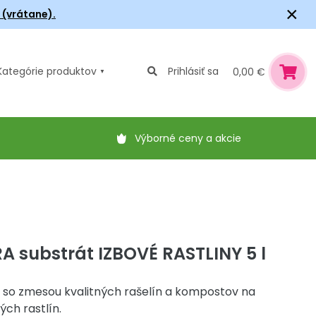
×
6 (vrátane).
Kategórie
produktov
Prihlásiť sa
0,00 €
Výborné ceny a akcie
 substrát IZBOVÉ RASTLINY 5 l
t so zmesou kvalitných rašelín a kompostov na
ých rastlín.