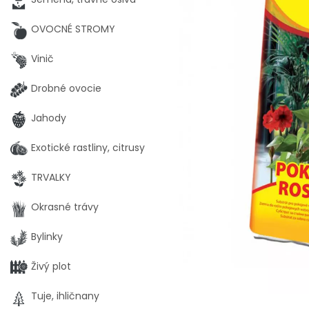
OVOCNÉ STROMY
Vinič
Drobné ovocie
Jahody
Exotické rastliny, citrusy
TRVALKY
Okrasné trávy
Bylinky
Živý plot
Tuje, ihličnany