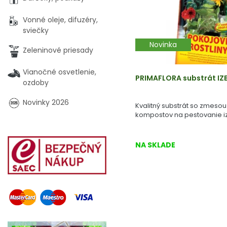
Vonné oleje, difuzéry,
sviečky
Novinka
Zeleninové priesady
Vianočné osvetlenie,
PRIMAFLORA substrát IZB
ozdoby
Novinky 2026
Kvalitný substrát so zmesou 
kompostov na pestovanie iz
NA SKLADE