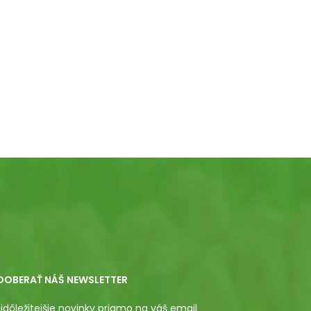
DOBERAŤ NÁŠ NEWSLETTER
jdôležitejšie novinky priamo na váš email