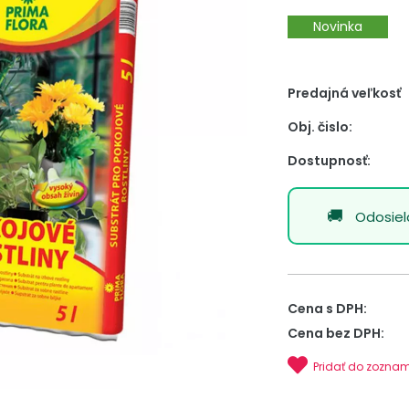
Novinka
Predajná veľkosť
Obj. čislo:
Dostupnosť:
Odosie
Cena s DPH:
Cena bez DPH:
Pridať do zozna