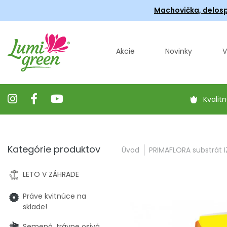
Machovička, delosp
Akcie
Novinky
V
Kvalitn
Kategórie produktov
Úvod
PRIMAFLORA substrát I
LETO V ZÁHRADE
Práve kvitnúce na
sklade!
Semená, trávne osivá