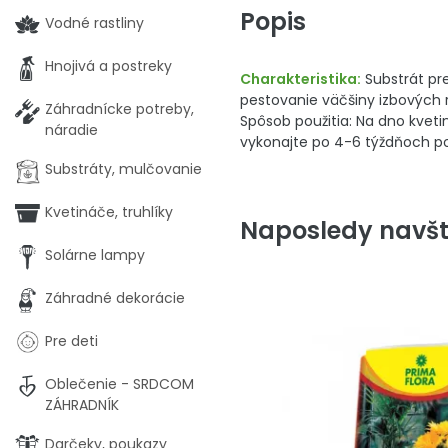
Popis
Vodné rastliny
Hnojivá a postreky
Charakteristika:
Substrát pre
pestovanie väčšiny izbových r
Záhradnícke potreby,
Spôsob použitia: Na dno kvet
náradie
vykonajte po 4-6 týždňoch po
Substráty, mulčovanie
Kvetináče, truhlíky
Naposledy navšt
Solárne lampy
Záhradné dekorácie
Pre deti
Oblečenie - SRDCOM
ZÁHRADNÍK
Darčeky, poukazy