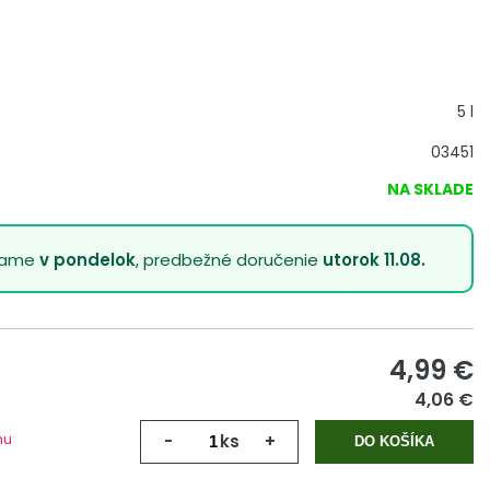
5 l
03451
NA SKLADE
lame
v pondelok
, predbežné doručenie
utorok 11.08.
4,99
€
4,06 €
mu
-
ks
+
DO KOŠÍKA