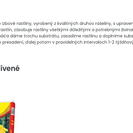
 izbové rastliny, vyrobený z kvalitných druhov rašeliny, s uprav
astlín, zásobuje rastliny všetkými dôležitými a potrebnými živin
ináča dáme trochu substrátu, zasadíme rastlinu a doplníme subst
 presadení, ďalej potom v pravidelných intervaloch 1-2 týždňov
ívené