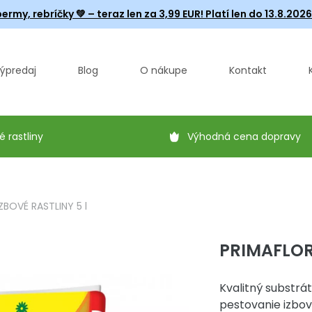
ermy, rebríčky
💚 – teraz len za 3,99 EUR! Platí len do 13.8.202
ýpredaj
Blog
O nákupe
Kontakt
é rastliny
Výhodná cena dopravy
ZBOVÉ RASTLINY 5 l
PRIMAFLORA
Kvalitný substrá
pestovanie izbov