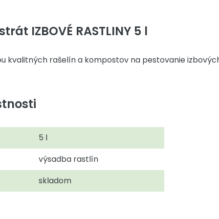
trát IZBOVÉ RASTLINY 5 l
u kvalitných rašelín a kompostov na pestovanie izbových 
tnosti
5 l
výsadba rastlín
skladom