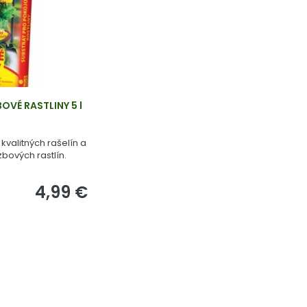
OVÉ RASTLINY 5 l
kvalitných rašelín a
bových rastlín.
4,99 €