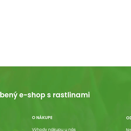
bený e-shop s rastlinami
O NÁKUPE
O
Výhody nákupu u nás
Na