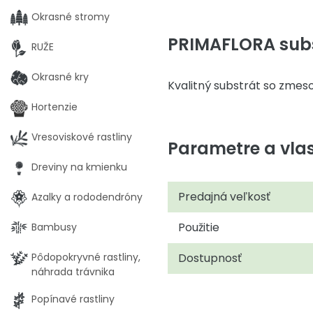
Okrasné stromy
PRIMAFLORA subs
RUŽE
Okrasné kry
Kvalitný substrát so zmeso
Hortenzie
Vresoviskové rastliny
Parametre a vlas
Dreviny na kmienku
Predajná veľkosť
Azalky a rododendróny
Použitie
Bambusy
Pôdopokryvné rastliny,
Dostupnosť
náhrada trávnika
Popínavé rastliny