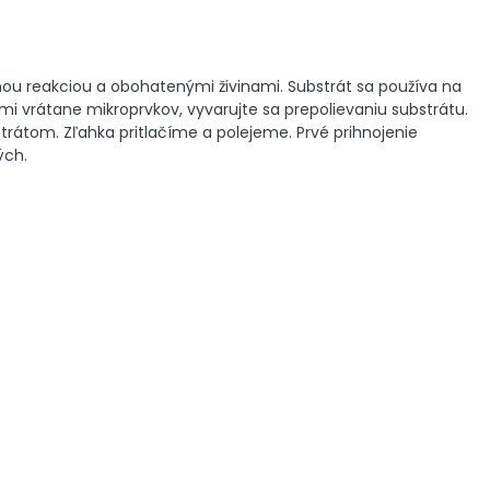
enou reakciou a obohatenými živinami. Substrát sa používa na
ami vrátane mikroprvkov, vyvarujte sa prepolievaniu substrátu.
rátom. Zľahka pritlačíme a polejeme. Prvé prihnojenie
ých.