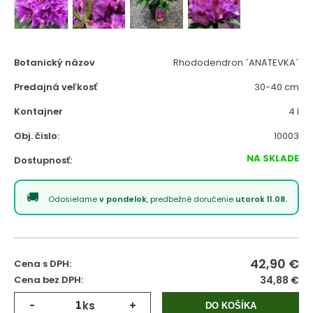
Botanický názov
Rhododendron ´ANATEVKA´
Predajná veľkosť
30-40 cm
Kontajner
4 l
Obj. čislo:
10003
NA SKLADE
Dostupnosť:
Odosielame
v pondelok
, predbežné doručenie
utorok 11.08.
42,90
€
Cena s DPH:
Cena bez DPH:
34,88 €
-
ks
+
DO KOŠÍKA