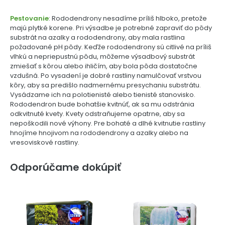
Pestovanie
: Rododendrony nesadíme príliš hlboko, pretože
majú plytké korene. Pri výsadbe je potrebné zapraviť do pôdy
substrát na azalky a rododendrony, aby mala rastlina
požadované pH pôdy. Keďže rododendrony sú citlivé na príliš
vlhkú a nepriepustnú pôdu, môžeme výsadbový substrát
zmiešať s kôrou alebo ihličím, aby bola pôda dostatočne
vzdušná. Po vysadení je dobré rastliny namulčovať vrstvou
kôry, aby sa predišlo nadmernému presychaniu substrátu.
Vysádzame ich na polotienisté alebo tienisté stanovisko.
Rododendron bude bohatšie kvitnúť, ak sa mu odstránia
odkvitnuté kvety. Kvety odstraňujeme opatrne, aby sa
nepoškodili nové výhony. Pre bohaté a dlhé kvitnutie rastliny
hnojíme hnojivom na rododendrony a azalky alebo na
vresoviskové rastliny.
Odporúčame dokúpiť