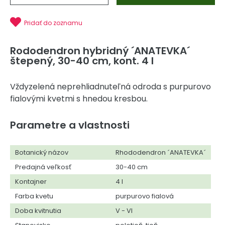
Pridať do zoznamu
Rododendron hybridný ´ANATEVKA´
štepený, 30-40 cm, kont. 4 l
Vždyzelená neprehliadnuteľná odroda s purpurovo
fialovými kvetmi s hnedou kresbou.
Parametre a vlastnosti
Botanický názov
Rhododendron ´ANATEVKA´
Predajná veľkosť
30-40 cm
Kontajner
4 l
Farba kvetu
purpurovo fialová
Doba kvitnutia
V - VI