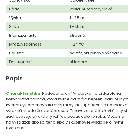
Stanovisko
polotieň, tieň
Pôda
kyslá, humózna, vlhká
Výška
1 - 1,5 m
Šírka
1 - 1,5 m
Intenzita rastu
stredná
Mrazuvzdornosť
- 24 °C
Použitie
solitér, skupinová výsadba
Dostupnosť
skladom
Popis
Charakteristika:
Rododendron ´Anatevka´ je vždyzelená
kompaktná odroda, ktorá kvitne od mája neprehliadnuteľnými
kvetmi cyklaménovo fialovej farby. Na lupeňoch sa nachádza
výrazná hnedo červená kresba. Tmavozelené kožovité listy si
zachovávajú atraktívny vzhľad počas celého roka. Môžeme
ho vysádzať ako solitér alebo v skupinovej výsadbe a inými
trvalkami.