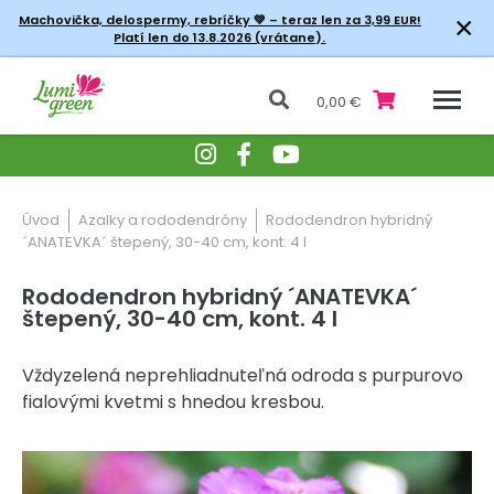
×
Machovička, delospermy, rebríčky
💚 – teraz len za 3,99 EUR!
Platí len do 13.8.2026 (vrátane).
0,00 €
Úvod
Azalky a rododendróny
Rododendron hybridný
´ANATEVKA´ štepený, 30-40 cm, kont. 4 l
Rododendron hybridný ´ANATEVKA´
štepený, 30-40 cm, kont. 4 l
Vždyzelená neprehliadnuteľná odroda s purpurovo
fialovými kvetmi s hnedou kresbou.