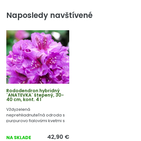
Naposledy navštívené
Rododendron hybridný
´ANATEVKA´ štepený, 30-
40 cm, kont. 4 l
Vždyzelená
neprehliadnuteľná odroda s
purpurovo fialovými kvetmi s
hnedou kresbou.
42,90 €
NA SKLADE