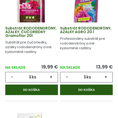
Substrát RODODENDRÓNY,
Substrát RODODENDRÓNY,
AZALKY, ČUČORIEDKY
AZALKY AGRO 20 l
Gramoflor 20l
Profesionálny substrát pre
Substrát pre čučoriedky,
rododendróny a iné
azalky rododendróny a iné
kyslomilné rastliny.
kyslomilné rastliny.
19,99 €
13,99 €
NA SKLADE
NA SKLADE
-
ks
+
-
ks
+
DO KOŠÍKA
DO KOŠÍKA