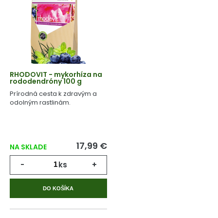
RHODOVIT - mykorhíza na
rododendróny 100 g
Prírodná cesta k zdravým a
odolným rastlinám.
17,99 €
NA SKLADE
-
ks
+
DO KOŠÍKA