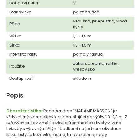
Doba kvitnutia
V
Stanovisko
polotieň, tieň
vzdušná, priepustná, vlhká,
Pôda
kyslá
Výška
1,3 - 1,8 m
Šírka
1,3 - 1,5 m
Intenzita rastu
pomaly rastúci
záhon, črepník, solitér,
Použitie
vresovisko
Dostupnosť
skladom
Popis
Charakteristika:
Rododendron ´MADAME MASSON´ je
vždyzelený, kompaktný ker, dorastajúci do výšky 1,3 -1,8 m. Z
ružových pukov v máji rozkvitajú snehobiele kvety v tvare
hviezdy s výraznými žltými bodkami na jednom okvetnom
lístku. Listy sú kožovité, matné, tmavozelenej farby.