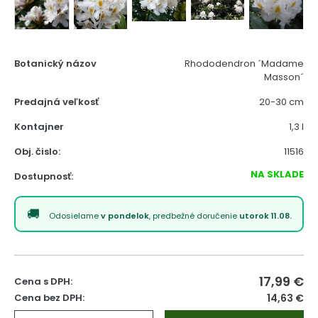
Botanický názov
Rhododendron ´Madame
Masson´
Predajná veľkosť
20-30 cm
Kontajner
1,3 l
Obj. čislo:
11516
NA SKLADE
Dostupnosť:
Odosielame
v pondelok
, predbežné doručenie
utorok 11.08.
17,99
€
Cena s DPH:
Cena bez DPH:
14,63 €