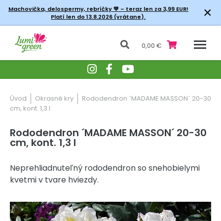
×
Machovička, delospermy, rebríčky
💚 – teraz len za 3,99 EUR!
Platí len do 13.8.2026 (vrátane).
0,00 €
Úvod
Okrasné kry
Rododendron ´MADAME MASSON´ 20-30
cm, kont. 1,3 l
Rododendron ´MADAME MASSON´ 20-30
cm, kont. 1,3 l
Neprehliadnuteľný rododendron so snehobielymi
kvetmi v tvare hviezdy.