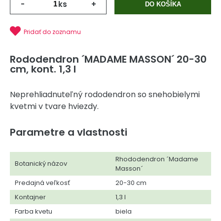
-
ks
+
DO KOŠÍKA
Pridať do zoznamu
Rododendron ´MADAME MASSON´ 20-30
cm, kont. 1,3 l
Neprehliadnuteľný rododendron so snehobielymi
kvetmi v tvare hviezdy.
Parametre a vlastnosti
Rhododendron ´Madame
Botanický názov
Masson´
Predajná veľkosť
20-30 cm
Kontajner
1,3 l
Farba kvetu
biela