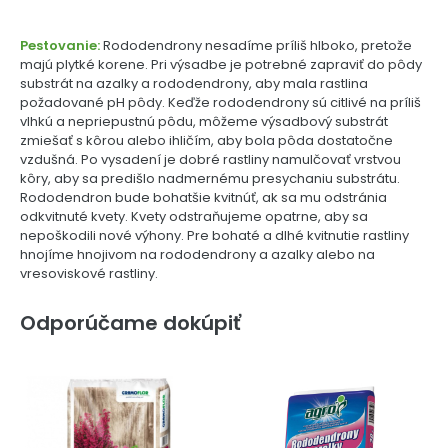
Pestovanie:
Rododendrony nesadíme príliš hlboko, pretože
majú plytké korene. Pri výsadbe je potrebné zapraviť do pôdy
substrát na azalky a rododendrony, aby mala rastlina
požadované pH pôdy. Keďže rododendrony sú citlivé na príliš
vlhkú a nepriepustnú pôdu, môžeme výsadbový substrát
zmiešať s kôrou alebo ihličím, aby bola pôda dostatočne
vzdušná. Po vysadení je dobré rastliny namulčovať vrstvou
kôry, aby sa predišlo nadmernému presychaniu substrátu.
Rododendron bude bohatšie kvitnúť, ak sa mu odstránia
odkvitnuté kvety. Kvety odstraňujeme opatrne, aby sa
nepoškodili nové výhony. Pre bohaté a dlhé kvitnutie rastliny
hnojíme hnojivom na rododendrony a azalky alebo na
vresoviskové rastliny.
Odporúčame dokúpiť