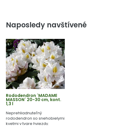
Naposledy navštívené
Rododendron ´MADAME
MASSON´ 20-30 cm, kont.
1,3 l
Neprehliadnuteľný
rododendron so snehobielymi
kvetmi v tvare hviezdy.