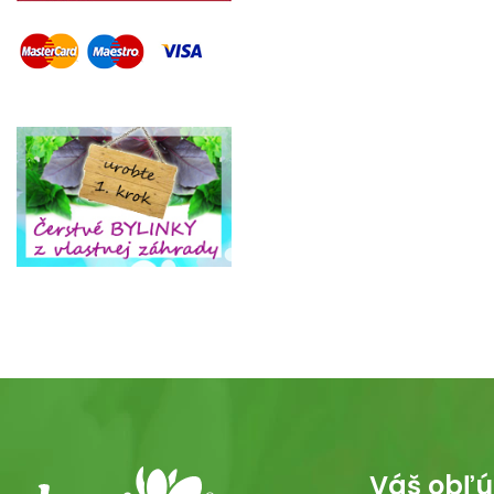
Váš obľú