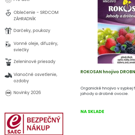
Oblečenie - SRDCOM
ZÁHRADNÍK
Darčeky, poukazy
Vonné oleje, difuzéry,
sviečky
Zeleninové priesady
ROKOSAN hnojivo DROBN
Vianočné osvetlenie,
ozdoby
Organické hnojivo v sypkej
Novinky 2026
jahody a drobné ovocie.
NA SKLADE