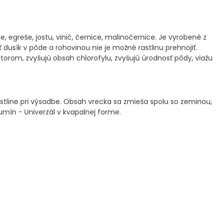
, egreše, jostu, vinič, černice, malinočernice. Je vyrobené z
usík v pôde a rohovinou nie je možné rastlinu prehnojiť.
rom, zvyšujú obsah chlorofylu, zvyšujú úrodnosť pôdy, viažu
stline pri výsadbe. Obsah vrecka sa zmieša spolu so zeminou,
mín - Univerzál v kvapalnej forme.