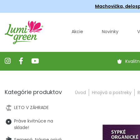
Machovička, delosp
Akcie
Novinky
V
Kvalitn
Kategórie produktov
Úvod
Hnojivá a postreky
R
LETO V ZÁHRADE
Práve kvitnúce na
sklade!
Semená, trávne osivá