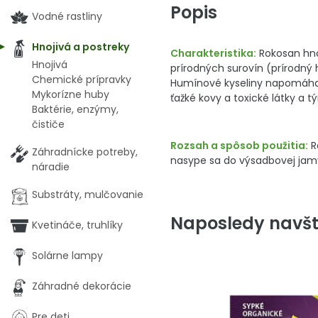
Popis
Vodné rastliny
Hnojivá a postreky
Charakteristika:
Rokosan hnoj
Hnojivá
prírodných surovín (prírodný
Chemické prípravky
Humínové kyseliny napomáhajú
Mykorízne huby
ťažké kovy a toxické látky a t
Baktérie, enzýmy,
čističe
Rozsah a spôsob použitia:
R
Záhradnícke potreby,
nasype sa do výsadbovej jamy
náradie
Substráty, mulčovanie
Naposledy navšt
Kvetináče, truhlíky
Solárne lampy
Záhradné dekorácie
Pre deti