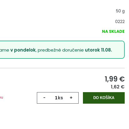
50 g
0222
NA SKLADE
lame
v pondelok
, predbežné doručenie
utorok 11.08.
1,99
€
1,62 €
mu
-
ks
+
DO KOŠÍKA