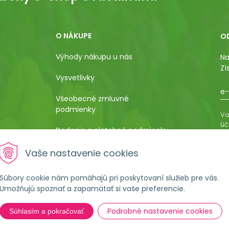
O NÁKUPE
O
Výhody nákupu u nás
Na
Zí
Vysvetlivky
e-
Všeobecné zmluvné
podmienky
Va
úč
Dodacie a platobné podmienky
os
ro
Pestovateľský manuál
Vaše nastavenie cookies
vá
al
Poučenie o uplatnení práva
Súbory cookie nám pomáhajú pri poskytovaní služieb pre vás.
kupujúceho na odstúpenie od
Umožňujú spoznať a zapamätať si vaše preferencie.
kúpnej zmluvy
Podrobné nastavenie cookies
Súhlasím a pokračovať
Formulár na ostúpenie od
zmluvy