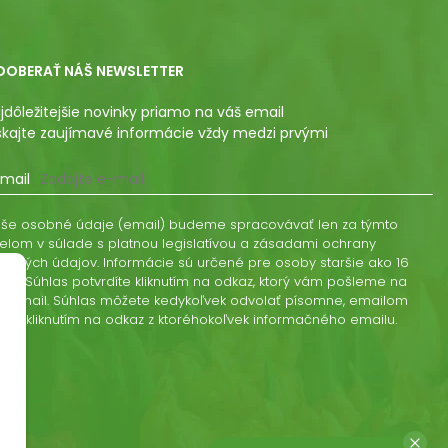
DOBERAŤ NÁŠ NEWSLETTER
jdôležitejšie novinky priamo na váš email
skajte zaujímavé informácie vždy medzi prvými
mail
še osobné údaje (email) budeme spracovávať len za týmto
elom v súlade s platnou legislatívou a zásadami ochrany
obných údajov. Informácie sú určené pre osoby staršie ako 16
kov. Súhlas potvrdíte kliknutím na odkaz, ktorý vám pošleme na
š email. Súhlas môžete kedykoľvek odvolať písomne, emailom
ebo kliknutím na odkaz z ktoréhokoľvek informačného emailu.