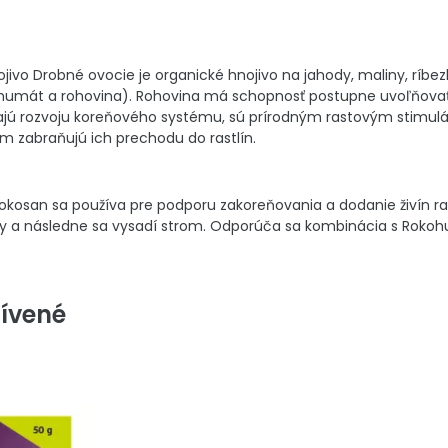
ivo Drobné ovocie je organické hnojivo na jahody, maliny, ríbezle
 humát a rohovina). Rohovina má schopnosť postupne uvoľňovať d
 rozvoju koreňového systému, sú prírodným rastovým stimuláto
ým zabraňujú ich prechodu do rastlín.
okosan sa používa pre podporu zakoreňovania a dodanie živín ra
 a následne sa vysadí strom. Odporúča sa kombinácia s Rokohu
ívené