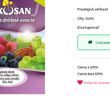
Predajná veľkosť
Obj. čislo:
Dostupnosť:
Odosie
Cena s DPH:
Cena bez DPH:
Pridať do zozna