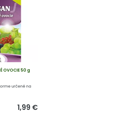
É OVOCIE 50 g
 forme určené na
1,99 €