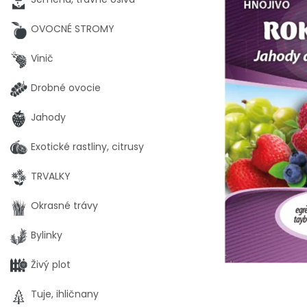
OVOCNÉ STROMY
Vinič
Drobné ovocie
Jahody
Exotické rastliny, citrusy
TRVALKY
Okrasné trávy
Bylinky
Živý plot
Tuje, ihličnany