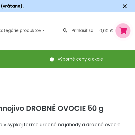
×
6 (vrátane).
Kategórie
produktov
Prihlásiť sa
0,00 €
Výborné ceny a akcie
nojivo DROBNÉ OVOCIE 50 g
o v sypkej forme určené na jahody a drobné ovocie.