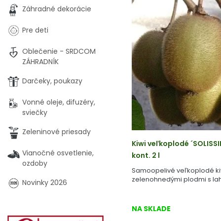
Záhradné dekorácie
Pre deti
Oblečenie - SRDCOM
ZÁHRADNÍK
Darčeky, poukazy
Vonné oleje, difuzéry,
sviečky
Zeleninové priesady
Kiwi veľkoplodé ´SOLISS
Vianočné osvetlenie,
kont. 2 l
ozdoby
Samoopelivé veľkoplodé ki
zelenohnedými plodmi s la
Novinky 2026
NA SKLADE