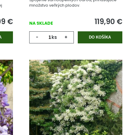
ej
množstvo veľkých plodov.
99
€
119,90
€
NA SKLADE
-
ks
+
A
DO KOŠÍKA