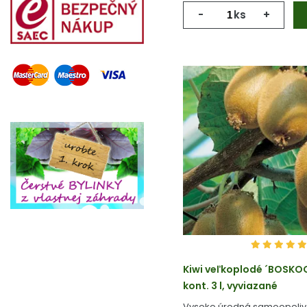
-
ks
+
Kiwi veľkoplodé ´BOSKO
kont. 3 l, vyviazané
Vysoko úrodná samoopeliv