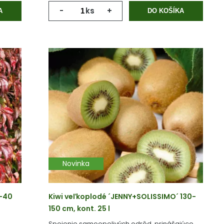
-
ks
+
A
DO KOŠÍKA
Novinka
0-40
Kiwi veľkoplodé ´JENNY+SOLISSIMO´ 130-
150 cm, kont. 25 l
Spojenie samoopelivých odrôd, prinášajúce