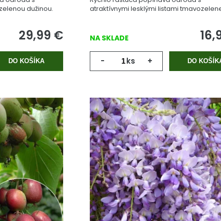
zelenou dužinou.
atraktívnymi lesklými listami tmavozelen
farby.
29,99
€
16,
NA SKLADE
-
ks
+
DO KOŠÍKA
DO KOŠÍK