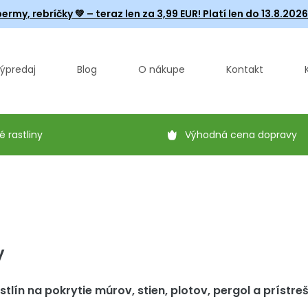
ermy, rebríčky
💚 – teraz len za 3,99 EUR! Platí len do 13.8.202
ýpredaj
Blog
O nákupe
Kontakt
é rastliny
Výhodná cena dopravy
y
tlín na pokrytie múrov, stien, plotov, pergol a prístre