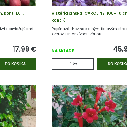
 kont. 1,6 l,
Vistéria čínska ´CAROLINE´ 100-110 c
kont. 3 l
wi s osviežujúcimi
Popínavá drevina s dlhými fialovými str
kvetov s intenzívnou vôňou.
17,99
€
45,
NA SKLADE
-
ks
+
DO KOŠÍKA
DO KOŠÍK