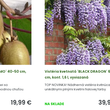
IMO´ 40-50 cm,
Vistéria kvetnatá ´BLACK DRAGON´ 
cm, kont. 1,6 l, vyviazaná
wi so
TOP NOVINKA! Nádherná vistéria kvitnúc
hodnou chuťou.
unikátnymi plnými kvetmi fialovej farby.
19,99
€
39,
NA SKLADE