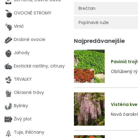
Brečtan
OVOCNÉ STROMY
Popínavé ruže
Vinič
Drobné ovocie
Najpredávanejšie
Jahody
Pavinič troj
Exotické rastliny, citrusy
Obľúbený rýc
TRVALKY
Okrasné trávy
Vistéria kve
Bylinky
Nová čarokrá
Živý plot
Tuje, ihličnany