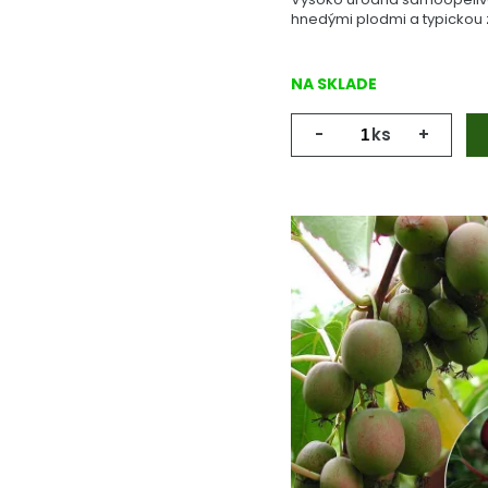
hnedými plodmi a typickou 
NA SKLADE
-
ks
+