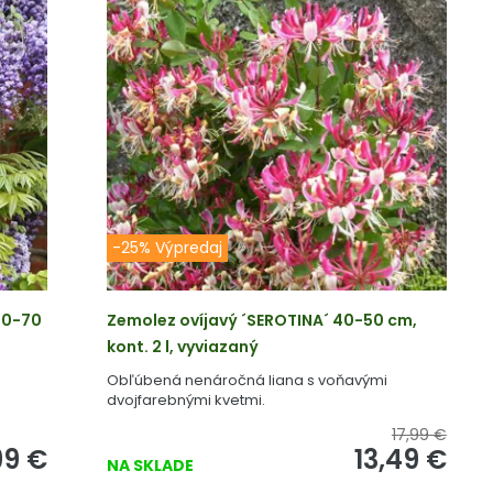
-25% Výpredaj
60-70
Zemolez ovíjavý ´SEROTINA´ 40-50 cm,
kont. 2 l, vyviazaný
a
Obľúbená nenáročná liana s voňavými
dvojfarebnými kvetmi.
17,99 €
99
€
13,49
€
NA SKLADE