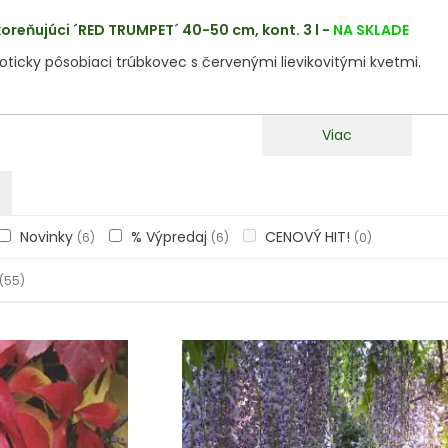
oreňujúci ´RED TRUMPET´ 40-50 cm, kont. 3 l
-
NA SKLADE
oticky pôsobiaci trúbkovec s červenými lievikovitými kvetmi.
Viac
Novinky
% Výpredaj
CENOVÝ HIT!
(6)
(6)
(0)
(55)