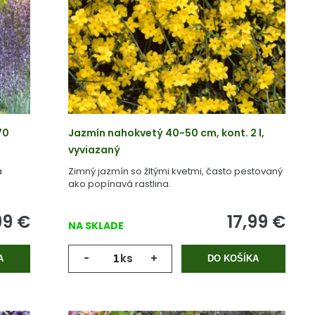
70
Jazmín nahokvetý 40-50 cm, kont. 2 l,
vyviazaný
a
Zimný jazmín so žltými kvetmi, často pestovaný
ako popínavá rastlina.
99
€
17,99
€
NA SKLADE
-
ks
+
A
DO KOŠÍKA