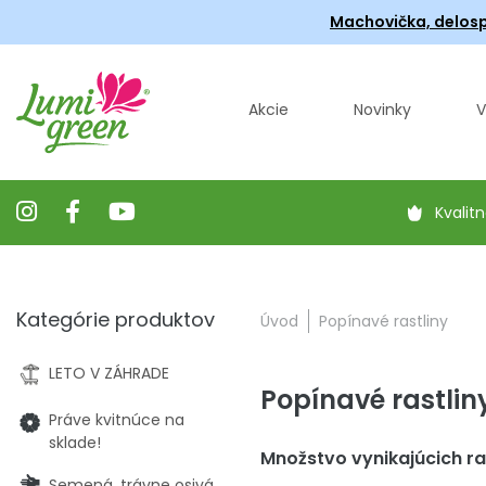
Machovička, delosp
Akcie
Novinky
V
Kvalitn
Kategórie produktov
Úvod
Popínavé rastliny
LETO V ZÁHRADE
Popínavé rastlin
Práve kvitnúce na
sklade!
Množstvo vynikajúcich ras
Semená, trávne osivá