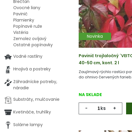
Brečtan
Ovocné liany
Pavinič
Plamienky
Popínavé ruže
Vistéria
Novinka
Zemolez ovíjavý
Ostatné popínavky
Pavinič trojlaločný ´VEI
Vodné rastliny
40-50 cm, kont. 2 l
Hnojivá a postreky
Zaujímavý rýchlo rastúci pav
do ohnivo červených farieb
Záhradnícke potreby,
náradie
NA SKLADE
Substráty, mulčovanie
-
ks
+
Kvetináče, truhlíky
Solárne lampy