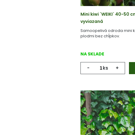
Mini kiwi ´WEIKI´ 40-50 cm,
vyviazaná
Samoopelivá odroda mini ki
plodmi bez chĺpkov.
NA SKLADE
-
ks
+