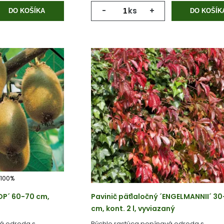
-
ks
+
DO KOŠÍKA
DO KOŠÍK
100%
OP´ 60-70 cm,
Pavinič päťlaločný ´ENGELMANNII´ 3
cm, kont. 2 l, vyviazaný
á odroda s
Rýchlo rastúca popínavá odroda s