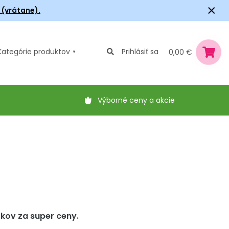
×
6 (vrátane).
Kategórie
produktov
Prihlásiť sa
0,00 €
Výborné ceny a akcie
škov za super ceny.