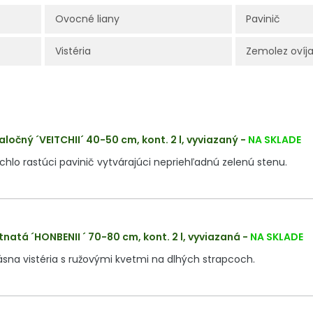
Ovocné liany
Pavinič
Vistéria
Zemolez ovíj
laločný ´VEITCHII´ 40-50 cm, kont. 2 l, vyviazaný
-
NA SKLADE
hlo rastúci pavinič vytvárajúci nepriehľadnú zelenú stenu.
tnatá ´HONBENII ´ 70-80 cm, kont. 2 l, vyviazaná
-
NA SKLADE
sna vistéria s ružovými kvetmi na dlhých strapcoch.