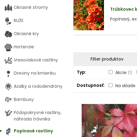
Okrasné stromy
Trúbkovec k
Popínavý, ex
RUŽE
Okrasné kry
Hortenzie
Filter produktov
Vresoviskové rastliny
Typ
Akcie
Dreviny na kmienku
(1)
Dostupnosť
Na sklade
Azalky a rododendróny
Bambusy
Pôdopokryvné rastliny,
náhrada trávnika
Popínavé rastliny