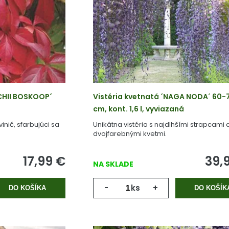
TCHII BOSKOOP´
Vistéria kvetnatá ´NAGA NODA´ 60-
cm, kont. 1,6 l, vyviazaná
inič, sfarbujúci sa
Unikátna vistéria s najdlhšími strapcami 
.
dvojfarebnými kvetmi.
17,99
€
39,
NA SKLADE
-
ks
+
DO KOŠÍKA
DO KOŠÍK