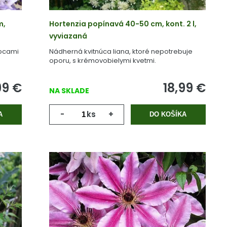
m,
Hortenzia popínavá 40-50 cm, kont. 2 l,
vyviazaná
apcami
Nádherná kvitnúca liana, ktoré nepotrebuje
oporu, s krémovobielymi kvetmi.
99
€
18,99
€
NA SKLADE
-
ks
+
A
DO KOŠÍKA